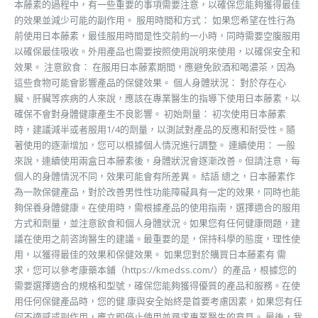
本藤素的過程中，有一些重要的事項需要注意，以確保您能夠獲得最佳
的效果並減少可能的副作用。 服用時間和方式： 如果您希望在性行為
前使用日本藤素，最佳服用時間是性交前約一小時，同時需要空腹服用
以確保最佳吸收。外用產品也需要按照使用說明來使用，以確保安全和
效果。 注意飲食： 在服用日本藤素期間，應避免飲酒和喝濃茶，因為
這些食物可能會影響產品的保健效果。 個人身體狀況： 對於存在心
臟、肝臟等疾病的人來說，應該在專業醫生的指導下使用日本藤素，以
確保不會對身體健康產生不良影響。 初始劑量： 初次使用日本藤素
時，建議減半或者服用1/4的劑量，以測試對產品的反應和耐受性。隨
著使用的逐漸增加，您可以根據個人情況進行調整。 連續使用： 一般
來說，連續使用兩盒日本藤素後，身體狀況會逐漸改善。但請注意，每
個人的身體情況不同，效果可能會有所差異。 結語 總之，日本藤素作
為一款保健產品，對於改善男性性功能障礙具有一定的效果，同時也能
夠保養身體健康。在使用時，需根據產品的使用指南，選擇適合的服用
方式和劑量，並注意飲食和個人身體狀況。如果您有任何健康問題，建
議在使用之前咨詢醫生的建議。最重要的是，保持科學的態度，理性使
用，以獲得最佳的效果和保健效果。 如果您對於購買日本藤素有 需
求，您可以參考康藥本鋪（https://kmedss.com/）的產品，根據您的
需要選擇適合的規格和型號，確保您能夠獲得優質的產品和服務。在使
用任何保健產品時，您的健 康與安全始終是首要考慮因素，如果您有任
何不適感或副作用，應立即停止使用並尋求專業醫生的意見。 最後，我