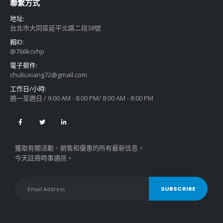
之而來，不少人疑惑正品的日本藤素究竟在哪里購買，特別是關注是否
能在屈臣氏買到。 對於想要在屈臣氏購買日本藤素的朋友們，我必須
說，屈臣氏是沒有正品的日本藤素出售的，無論是在網路商場還是實體
藥局，都不會找到它的蹤影。因此，如果你喜歡日本藤素，就不要去屈
臣氏尋找了，因為那裏是找不到的。不過，我可以告訴你三個可靠的購
買管道，讓你輕鬆獲得正品的日本藤素。 第一個購買管道是實體藥局和
醫院。在這些地方購買日本藤素，可以確保正品的品質，因為它們需要
處方簽才能購買。但是，對於一些人來說，這種方式可能會感到尷尬或
不方便。 第二個購買管道是代購。通過代購，你可以讓他人幫你購買日
本藤素，但是真假難以保證，你可能會遇到假貨或不良商家。因此，在
選擇代購時，一定要謹慎，選擇信譽良好的代購管道或個人。 第三個購
買管道是網路藥局。在網路上購買日本藤素的便利性是無庸置疑的，但
同時也存在假貨橫行的風險。據統計，有超過80%的網路藥局售賣的日
本藤素是假貨。因此，在選擇網路藥局時，你必須非常謹慎，選擇有信
譽和口碑的藥局。 作為一家值得信賴的網路藥局，我向你推薦康藥本鋪
（https://kmedss.com/）。作為金門地區有十多年經營經驗的藥局，
康藥本鋪為了滿足廣大日本藤素愛好者的需求，特別開設了網路藥局。
在這裏，你無需處方簽，只需要簡單的操作就可以購買到正品的日本藤
素，並且藥局會直接郵寄給你，方便又快捷。 無論你選擇哪一個購買管
道，都要注意保護自己的權益，確保購買到正品的日本藤素。謹防假貨