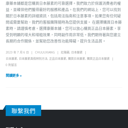
康藥本鋪都是您購買日本藤素的可靠選擇。我們致力於保護消費者的權
益，並確保他們獲得最好的服務和產品。在我們的網站上，您可以找到
關於日本藤素的詳細資訊，包括用法指南和注意事項。如果您有任何疑
問或需要幫助，我們的客服團隊隨時為您提供支援。 在選擇購買日本藤
素時，請謹慎考慮。選擇康藥本鋪，您可以放心購買正品日本藤素，享
受到明顯的增大和增粗效果，同時副作用非常低。我們期待著與您建立
長期的合作關係，並幫助您改善性功能障礙，提升生活品質。
2023 年 7 月 6 日
CHULIUXIANG
壯陽藥
,
日本藤素
日本藤素
,
日本藤素真假辨別方法
,
正品日本藤素
,
購買日本藤素
,
購買正品日本藤素
0 則留言
閱讀更多 »
日本藤素購買管道解析：實體藥局 vs. 代購 vs.
網路藥局，哪種選擇最可靠
自從日本藤素上市以來，其出色的效果和低副作用讓廣大男性為之傾
倒，引起了購買的狂潮。然而，在這個火熱的市場中，假貨和詐騙也隨