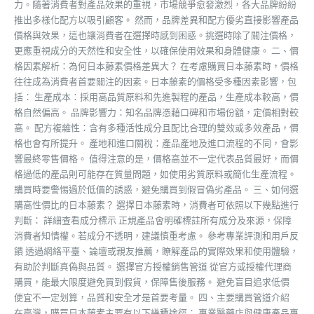
力。隨著消費者對產品效果的重視，市場競爭愈發激烈，各大品牌紛紛
推出多樣化配方以吸引顧客。 然而，品牌差異和配方優劣直接影響產品
價格與效果，這也讓消費者在選擇時感到困惑。挑選時除了關注價格，
更應重視成分的天然性和安全性，以確保使用效果和身體健康。 二、價
格因素解析：為何日本藤素價格差異大？ 在考慮購買日本藤素時，價格
往往成為消費者首要關注的因素。日本藤素的價格受多種因素影響，包
括： 生產成本：採用高品質原料和先進製程的產品，生產成本較高，價
格自然偏高。 品牌影響力：知名品牌憑藉口碑和市場份額，定價相對較
高。 配方複雜性：含有多種活性成分且配比合理的雙效或多效產品，價
格也會有所提升。 產地和進口關稅：產品產地及進口流程的不同，會影
響最終零售價格。 值得注意的是，價格高並不一定代表品質最好，而價
格過低的產品則可能存在質量問題，如使用劣質原料或簡化生產流程。
購買時要警惕過於低價的誘惑，避免購買到假冒偽劣產品。 三、如何選
購高性價比的日本藤素？ 選擇日本藤素時，消費者可依照以下幾點進行
判斷： 詳細查看成分標示 正規產品會明確標註所有成分及來源，保障
消費者知情權。若成分不透明，建議慎重考慮。 參考專業評測和用戶反
饋 透過網絡平臺、論壇或親友推薦，瞭解產品的實際效果和使用體驗，
有助於判斷真偽與品質。 選擇官方授權銷售管道 從官方或授權代理商
購買，能最大限度避免買到假貨，保障售後服務。 避免盲目追求低價
便宜不一定划算，品質和安全才是首要考量。 四、主要購買管道介紹
在臺灣，購買日本藤素主要有以下幾種途徑： 專業醫藥店與健康產品專