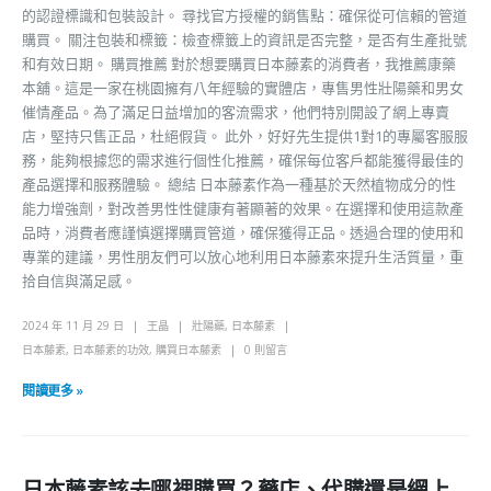
的認證標識和包裝設計。 尋找官方授權的銷售點：確保從可信賴的管道
購買。 關注包裝和標籤：檢查標籤上的資訊是否完整，是否有生產批號
和有效日期。 購買推薦 對於想要購買日本藤素的消費者，我推薦康藥
本舖。這是一家在桃園擁有八年經驗的實體店，專售男性壯陽藥和男女
催情產品。為了滿足日益增加的客流需求，他們特別開設了網上專賣
店，堅持只售正品，杜絕假貨。 此外，好好先生提供1對1的專屬客服服
務，能夠根據您的需求進行個性化推薦，確保每位客戶都能獲得最佳的
產品選擇和服務體驗。 總結 日本藤素作為一種基於天然植物成分的性
能力增強劑，對改善男性性健康有著顯著的效果。在選擇和使用這款產
品時，消費者應謹慎選擇購買管道，確保獲得正品。透過合理的使用和
專業的建議，男性朋友們可以放心地利用日本藤素來提升生活質量，重
拾自信與滿足感。
2024 年 11 月 29 日
王晶
壯陽藥
,
日本藤素
日本藤素
,
日本藤素的功效
,
購買日本藤素
0 則留言
閱讀更多 »
日本藤素該去哪裡購買？藥店、代購還是網上