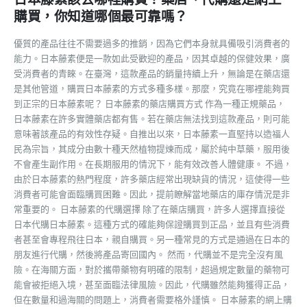
購買，你知道哪個最可靠嗎？
優質的產品往往不需要過多的推銷，因為它們本身就具備吸引消費者的
能力。日本藤素便是一款如此受歡迎的產品，因其卓越的保健效果，廣
受消費者的青睞。在臺灣，這款產品的銷量持續上升，無論是在藥店還
是其他管道，購買日本藤素的方式多種多樣。那麼，究竟在哪裡能夠買
到正宗的日本藤素呢？ 日本藤素的藥店購買方式 作為一種正規藥品，
日本藤素在許多實體藥店都有售。若在藥店無法找到這款產品，則可能
意味著該產品的有效性存疑。自推出以來，日本藤素一直堅持以造福人
民為宗旨，其成分由數十種天然植物提煉而成，屬於純中草藥，服用後
不會產生副作用。在長期服用的情況下，能有效改善人體健康。 不過，
由於日本藤素的熱門程度，許多藥店經常出現缺貨的情況，這使得一些
消費者可能會面臨購買困難。因此，提前瞭解當地藥店的庫存情況是非
常重要的。 日本藤素的代購選擇 除了在藥店購買，許多人選擇直接從
日本代購日本藤素。這種方式的確能夠保證購買到正品，並且有些消費
者甚至會專程飛往日本，親自購買。另一種常見的方式是通過在日本的
朋友進行代購，然後將產品寄回國內。 然而，代購並不是完全沒有風
險。在海關方面，對於攜帶藥物有明確的限制，超過規定數量的藥物可
能會被拒絕入境，甚至面臨法律風險。因此，代購雖然能夠獲得正品，
但在數量和過海關的問題上，消費者需要格外謹慎。 日本藤素的網上購