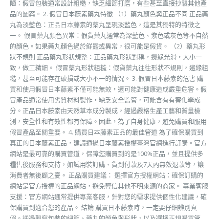
陋：假冒包裝通常設計粗糙，缺乏細節打磨，有些甚至直接抄襲其他產
品的圖案。 2. 假冒日本藤素藥丸特徵 （1）藥丸顏色與正品不同 正品藥
丸為淡藍色：正品日本藤素的藥丸呈現淡藍色，這是其獨特的特徵之
一。 假冒藥丸顏色異常：假貨藥丸通常為深藍色、紫色或灰色等不自然
的顏色。如果藥丸顏色過於鮮豔或異常，很可能是假貨。 （2）藥丸形
狀不規則 正品藥丸形狀規整：正品藥丸形狀對稱，邊緣光滑，大小一
致，做工精細。 假冒藥丸形狀粗糙：假貨藥丸往往形狀不規則，邊緣粗
糙，甚至可能存在破損或大小不一的情況。 3. 假冒日本藤素的危害 購
買和使用假冒日本藤素不僅可能無效，還可能對健康造成嚴重危害。假
冒產品通常使用劣質材料製作，缺乏安全監管，可能含有有害化學成
分。正品日本藤素由天然草本成分製成，經過嚴格生產工藝和質量檢
測，安全性和有效性都有保障。因此，為了自身健康，避免購買和服用
假冒產品至關重要。 4. 購買日本藤素正品的最佳管道 為了確保購買到
真正的日本藤素正品，建議通過日本藤素授權臺灣官網進行訂購。官方
網站是最可靠的購買管道，保障您購買到的是100%正品，並且提供多
種售後服務和支持，如試用裝訂購、貨到付款及7天內無效退款等，讓
消費者無後顧之憂。 正品購買建議： 選擇官方授權網站：確保訂購的
網站是官方授權的正品網站，避免輕信其他不明來源的商家。 專業客服
支援：官方網站通常提供專業客服，針對您的需求提供個性化建議，確
保購買到適合您的產品。 結論 購買日本藤素時，一定要仔細辨別真
假。通過觀察包裝的細節、藥丸的顏色與形狀，以及選擇正規購買管