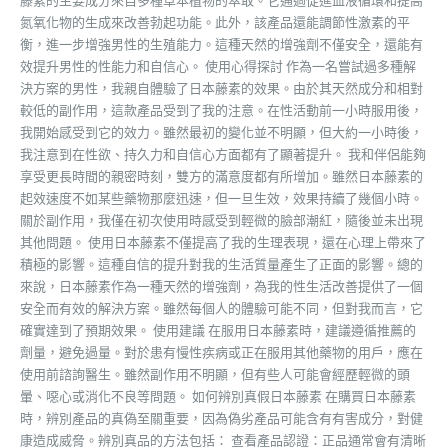
藤素的主要成分來自多種草本植物的萃取。它通過促進血液循環和提高
氮氧化物的生成來改善勃起功能。此外，該產品還能調節性激素的平
衡，進一步增強男性的生殖能力。這種天然的增強劑不僅安全，還能有
效提升男性的性能力和自信心。 使用心得探討 作為一名嘗試過多種解
決方案的男性，我親自體驗了日本藤素的效果。由於其天然成分和相對
較低的副作用，這款產品受到了我的注意。在性活動前一小時服用後，
我開始感受到它的效力。雖然最初的變化並不明顯，但大約一小時後，
我注意到在性欲、持久力和自信心方面都有了顯著提升。 我和伴侶能夠
享受更長時間的親密時刻，雙方的滿意度都有所增加。雖然日本藤素的
起效速度不如某些藥物那麼迅速，但一旦生效，效果持續了幾個小時。
關於副作用，我僅在初次使用時感受到輕微的臉部潮紅，隨後並未出現
其他問題。 使用日本藤素不僅提高了我的生理表現，還在心理上帶來了
積極的影響。這種自信的提升對我的生活質量產生了正面的影響。總的
來說，日本藤素作為一種天然的增強劑，為我的性生活改善提供了一個
安全而有效的解決方案。雖然每個人的體驗可能不同，但對我而言，它
確實達到了預期效果。 使用建議 在服用日本藤素時，建議遵循推薦的
劑量，避免過量。對於患有慢性疾病或正在服用其他藥物的用戶，應在
使用前諮詢醫生。雖然副作用不明顯，但有些人可能會經歷輕微的頭
暈、噁心或消化不良等問題。 如何辨別真假日本藤素 在購買日本藤素
時，辨別產品的真偽至關重要，因為偽劣產品可能含有有害成分，對健
康造成威脅。辨別真品的方法包括： 查看產品認證：正品通常會有清晰