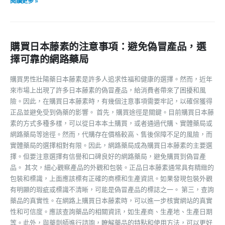
閱讀更多 »
購買日本藤素的注意事項：避免偽冒產品，選
擇可靠的網路藥局
購買男性壯陽藥日本藤素是許多人追求性福和健康的選擇。然而，近年
來市場上出現了許多日本藤素的偽冒產品，給消費者帶來了困擾和風
險。因此，在購買日本藤素時，有幾個注意事項需要牢記，以確保獲得
正品並避免受到偽藥的影響。 首先，購買途徑是關鍵。目前購買日本藤
素的方式多種多樣，可以從日本本土購買，或者通過代購、實體藥局或
網路藥局等途徑。然而，代購存在價格較高、售後保障不足的風險，而
實體藥局的選擇相對有限。因此，網路藥局成為購買日本藤素的主要選
擇。但要注意選擇有信譽和口碑良好的網路藥局，避免購買到偽冒產
品。 其次，細心觀察產品的外觀和包裝。正品日本藤素通常具有精緻的
包裝和標識，上面應該標有正確的商標和生產資訊。如果發現包裝外觀
有明顯的瑕疵或標識不清晰，可能是偽冒產品的標誌之一。 第三，查詢
藥品的真實性。在網路上購買日本藤素時，可以進一步核實網站的真實
性和可信度。應該查詢藥品的相關資訊，如生產商、生產地、生產日期
等。此外，與藥劑師進行諮詢，瞭解藥品的特點和使用方法，可以更好