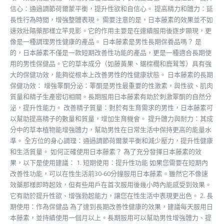
信心：通過調節荷爾蒙平衡，提升性欲和自信心。 提高精力和體力：延
長性行為時間，增強整體表現。 需要注意的是，日本藤素的效果並不如
速效壯陽藥那樣立竿見影。它的作用主要是在連續服用後逐步顯現，更
像是一種調理男性健康的產品。 日本藤素是男性長期保養品嗎？ 是
的，日本藤素不僅是一款短期改善性功能的產品，更是一種適合長期使
用的男性保健品。它的草本成分（如藤黃果、鋸棕櫚和鹿茸等）具有強
大的保健功效，能夠從根本上改善男性的性健康狀態。 日本藤素的長期
保健功效： 增強睪酮分泌：睪酮是男性最重要的性激素，與性欲、肌肉
質量和精子生產密切相關。長期服用日本藤素有助於刺激睪酮的自然分
泌，提升性能力。 改善精子質量：對於有生育需求的男性，日本藤素可
以幫助提高精子的數量和質量，增加生育機會。 提升體力與耐力：其成
分中的草本植物能增強體力，幫助男性在日常生活中保持更高的能量水
準。 全方位的身心調理：通過調節荷爾蒙平衡和減少壓力，提升性健康
和生活質量。 如何正確使用日本藤素？ 為了充分發揮日本藤素的效
果，以下是使用建議： 1. 短期使用：提升性功能 如果您需要在短期內
改善性功能，可以在性生活前30-60分鐘服用日本藤素。雖然它不像速
效藥那樣即時起效，但有些用戶在首次服用後幾小時內能感受到效果。
它有助於提升性欲、增強勃起能力，讓您在性生活中表現更出色。 2. 長
期使用：作為保健品 為了達到長期改善性健康的效果，建議每天服用日
本藤素，並持續使用一個月以上。長期服用可以幫助男性增強體力、提