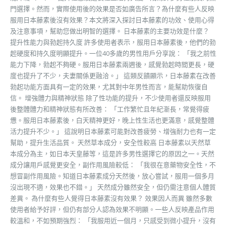
門選擇。然而，實際使用後的效果是否如廣告所言？為什麼有些人反映
服用日本藤素後沒有效果？本文將深入探討日本藤素的功效、使用心得
及注意事項，幫助您做出明智的選擇。 日本藤素的主要功效是什麼？
提升性能力與勃起持久度 許多使用者表示，服用日本藤素後，他們的勃
起硬度和持久度明顯提升。一位40多歲的男性用戶分享說： 「我之前性
能力下降，勃起不夠硬。服用日本藤素兩週後，感覺勃起時間更長，硬
度也提升了不少，夫妻關係更融洽。」 這類反饋顯示，日本藤素在改善
勃起功能方面具有一定的效果，尤其對中年男性而言，能幫助恢復自
信。 增強體力與精神狀態 除了性功能的提升，不少使用者還反映服用
後整體體力和精神狀態有所改善： 「工作繁忙且年紀漸長，常覺得疲
憊。服用日本藤素後，白天精神更好，晚上性生活也更滿意，感覺整體
活力提升不少。」 這說明日本藤素可能對改善疲勞、增強耐力也有一定
幫助，提升生活品質。 天然草本成分，安全性較高 日本藤素以天然草
本成分為主，如日本天皇藤等，這是許多男性選擇它的原因之一。天然
成分讓用戶感覺更安全，副作用風險較低： 「我很在意藥物安全性，不
想冒副作用風險。知道日本藤素成分天然後，放心嘗試，服用一個多月
沒出現不適，效果也不錯。」 天然成分雖然安全，但仍需注意個人體質
差異。 為什麼有些人覺得日本藤素沒有效果？ 效果因人而異 雖然多數
使用者給予好評，但仍有部分人認為效果不明顯。一些人反映產品作用
較溫和，不如預期強烈： 「我服用近一個月，只感受到微小提升，沒有