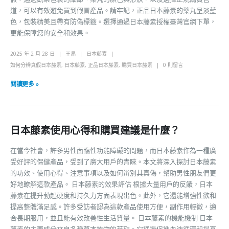
道，可以有效避免買到假冒產品。請牢記，正品日本藤素的藥丸呈淡藍
色，包裝精美且帶有防偽標籤。選擇通過日本藤素授權臺灣官網下單，
更能保障您的安全和效果。
2025 年 2 月 28 日
王晶
日本藤素
如何分辨真假日本藤素
,
日本藤素
,
正品日本藤素
,
購買日本藤素
0 則留言
閱讀更多 »
日本藤素使用心得和購買建議是什麼？
在當今社會，許多男性面臨性功能障礙的問題，而日本藤素作為一種廣
受好評的保健產品，受到了廣大用戶的青睞。本文將深入探討日本藤素
的功效、使用心得、注意事項以及如何辨別其真偽，幫助男性朋友們更
好地瞭解這款產品。 日本藤素的效果評估 根據大量用戶的反饋，日本
藤素在提升勃起硬度和持久力方面表現出色。此外，它還能增強性欲和
提高整體滿足感。許多受訪者認為這款產品使用方便，副作用輕微，適
合長期服用，並且能有效改善性生活質量。 日本藤素的機能機制 日本