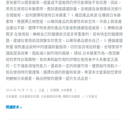
意味著可以隨意服用。過量或不當服用仍然可能導致不良反應。因此，
男性在使用日本藤素時，應該遵循建議劑量，並根據自身健康狀況進行
合理服用。 如何選擇和使用日本藤素？ 1. 確認產品來源 在購買日本藤
素時，應選擇正規管道，以確保產品的真實性和安全性。市面上假冒產
品層出不窮，選擇不明來源的產品可能會對健康造成威脅。 2. 瞭解自身
需求 在使用前，瞭解自己的健康狀況是非常重要的。若有特定的健康問
題，建議在使用前諮詢醫生的意見，以確保產品適合自己。 3. 遵循建議
劑量 按照產品說明中的建議劑量服用，切勿盲目增加劑量。合理使用不
僅能提高效果，還能減少副作用的風險。 總結 日本藤素作為一款受歡
迎的男性壯陽藥物，其效果和副作用的評價在使用者中大多數是正面
的。它不僅能增強性能力，還具有一定的保健作用。儘管副作用較少，
但在使用時仍需謹慎，選擇合適的劑量和來源。希望本文能幫助您更好
地瞭解日本藤素，做出明智的選擇，提升生活品質。
2024 年 10 月 17 日
王晶
壯陽藥
,
日本藤素
日本藤素
,
日本藤素的效果
,
日本藤素的評價
,
購買日本藤素
0 則留言
閱讀更多 »