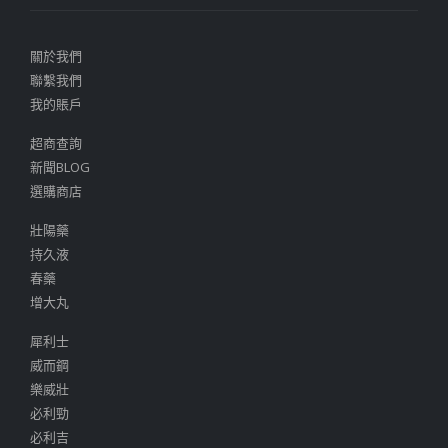
和詐騙行為，選擇正規管道， 這樣可以確保你所購買的是安全有效的產
品。不要輕易相信過於便宜的價格，要警惕那些聲稱擁有太多誇張功效
的廣告宣傳。日本藤素本身是一款優秀的男性壯陽藥，它能夠幫助改善
陽痿問題，並提升男性的性能力，但並不具有其他神奇的醫療功效。
2023 年 6 月 23 日
CHULIUXIANG
壯陽藥
,
日本藤素
日本藤素
,
正品的日本藤素
,
購買日本藤素
0 則留言
閱讀更多 »
重拾激情！日本藤素：提升男性性能力的神奇
藥物！
抱完美房事體驗：日本藤素讓你重拾激情！立即訂購正品日本藤素享限
時特價3900元！ 哈囉，親愛的讀者！還記得我上次與大家分享的故事
嗎？那時我抱怨了我老公在床上的問題，無論我怎麼努力刺激他，他都
無法勃起。即使勃起了，幾分鐘之內就結束了。這讓我感到困惑，我想
知道影片上的男人是如何保持如此持久力的。我們嘗試過各種方法，像
是勃起藥物、瑜伽、密宗按摩等等，但都沒有效果。他的狀況一直持續