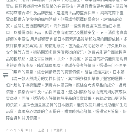
賣店 這類管道通常有較嚴格的進貨審核，產品真實性更有保障。購買時
確認店鋪合法性及品牌授權，是選購正品的重要保障。 網絡電商平臺
電商提供方便快捷的購物體驗，但需謹慎選擇信譽良好、評價高的商
家，並關注售後服務政策。 海外直郵 一些消費者選擇直接從日本進
口，以獲得原裝正品，但需注意海關規定及運輸安全。 五、消費者真實
評價的重要性 用戶評價是判斷日本藤素產品質量和效果的關鍵依據。多
數評價來源於真實用戶的使用感受，包括產品的助勃效果、持久度以及
安全性等方面。通過閱讀多個評價管道的資訊，消費者能更全面掌握產
品的優缺點，避免盲目購買。 此外，多角度、多管道的評價能幫助消費
者辨別真假產品，降低購買風險。建議在參考評價時，選擇來自不同平
臺和用戶的意見，綜合判斷產品的真實價值。 結語 總結來說，日本藤
素作為一款天然成分的男性保健品，其市場多樣化帶來了豐富的選擇，
但也增加了挑選難度。消費者在購買時，應綜合考慮產品的成分、品牌
信譽、價格合理性及正品保障管道，避免因價格誘惑而購買到劣質或假
冒商品。同時，透過多方評價瞭解產品的真實效果，有助於做出更明智
的決策。 選擇合適且高品質的日本藤素，能有效提升男性性功能和生活
品質，實現身心健康的全面提升。購買時務必謹慎，選擇官方管道，保
障自身利益與健康。
2025 年 5 月 30 日
王晶
日本藤素