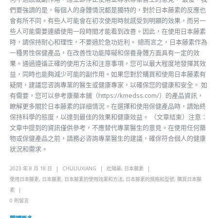
們要強調的是，每個人的身體情況都是獨特的，對於日本藤素的反應也
會有所不同。有些人可能會在初次使用時就感受到明顯的效果，而另一
些人可能需要連續使用一段時間才能看到改善。因此，在使用日本藤素
時，請保持耐心和理性，不要過於急功近利。 總而言之，日本藤素作為
一種男性保健產品，在改善性功能障礙和保養身體方面具有一定的效
果。通過遵循正確的使用方法和注意事項，您可以最大程度地發揮其效
益，同時也能夠減少可能的副作用。如果您對於購買和使用日本藤素有
疑問，建議您咨詢專業的醫生或健康專家，以確保您的健康和安全。 如
有需要，您可以參考康藥本鋪（https://kmedss.com/）的產品資訊，
瞭解更多關於日本藤素的詳細情況。在選擇和使用保健產品時，請始終
保持科學的態度，以達到最佳的效果和健康效益。 （文章結束）注意：
文章中提到的資訊僅供參考，不應替代專業醫生的意見。在使用任何藥
物或保健產品之前，請務必咨詢專業醫生的建議，確保符合個人的健康
狀況和需求。
2023 年 8 月 18 日
CHULIUXIANG
壯陽藥
,
日本藤素
使用日本藤素
,
日本藤素
,
日本藤素的使用效果和方法
,
日本藤素的規格和型號
,
購買日本藤
素
0 則留言