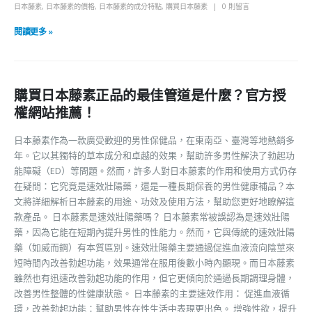
日本藤素
,
日本藤素的價格
,
日本藤素的成分特點
,
購買日本藤素
0 則留言
閱讀更多 »
購買日本藤素正品的最佳管道是什麼？官方授
權網站推薦！
日本藤素作為一款廣受歡迎的男性保健品，在東南亞、臺灣等地熱銷多
年。它以其獨特的草本成分和卓越的效果，幫助許多男性解決了勃起功
能障礙（ED）等問題。然而，許多人對日本藤素的作用和使用方式仍存
在疑問：它究竟是速效壯陽藥，還是一種長期保養的男性健康補品？本
文將詳細解析日本藤素的用途、功效及使用方法，幫助您更好地瞭解這
款產品。 日本藤素是速效壯陽藥嗎？ 日本藤素常被誤認為是速效壯陽
藥，因為它能在短期內提升男性的性能力。然而，它與傳統的速效壯陽
藥（如威而鋼）有本質區別。速效壯陽藥主要通過促進血液流向陰莖來
短時間內改善勃起功能，效果通常在服用後數小時內顯現。而日本藤素
雖然也有迅速改善勃起功能的作用，但它更傾向於通過長期調理身體，
改善男性整體的性健康狀態。 日本藤素的主要速效作用： 促進血液循
環，改善勃起功能：幫助男性在性生活中表現更出色。 增強性欲，提升