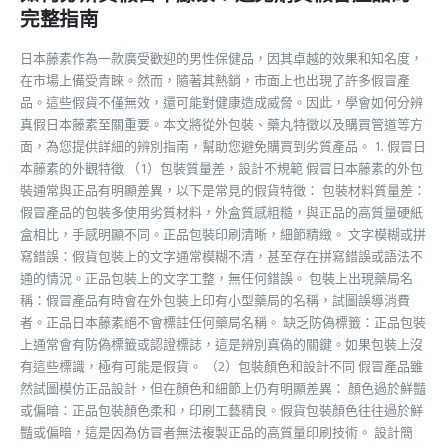
完整指南
日本藤素作為一款廣受歡迎的男性保健品，因其卓越的效果和知名度，
在市場上備受青睞。然而，隨著其熱銷，市面上也出現了許多假冒產
品。這些假貨不僅無效，還可能對健康造成威脅。因此，學會如何分辨
真假日本藤素至關重要。本文將從外包裝、藥丸特徵以及購買管道等方
面，為您提供詳細的辨別指南，幫助您避免購買到劣質產品。 1. 假冒日
本藤素的外觀特徵 （1）包裝質量差，設計不規範 假冒日本藤素的外包
裝通常與正品有明顯差異，以下是常見的假貨特徵： 包裝材料質量差：
假冒產品的包裝多使用劣質材料，外盒質感粗糙，與正品的高質量硬紙
盒相比，手感明顯不同。正品包裝印刷清晰，細節精緻。 文字模糊或拼
寫錯誤：假貨包裝上的文字通常模糊不清，甚至存在拼寫錯誤或語法不
通的情況。正品包裝上的文字工整，無任何錯誤。 包裝上出現藥局名
稱：假冒產品有時會在外包裝上印有小型藥局的名稱，試圖誤導消費
者。正品日本藤素絕不會標註任何藥局名稱。 缺乏防偽標籤：正品包裝
上通常會有防偽標籤或認證標誌，這是辨別真偽的關鍵。如果包裝上沒
有這些標識，極有可能是假貨。 （2）包裝顏色和設計不同 假冒產品雖
然試圖模仿正品設計，但在顏色和細節上仍有明顯差異： 顏色過於鮮豔
或偏暗：正品包裝顏色柔和，印刷工藝精良。假貨包裝顏色往往過於鮮
豔或偏暗，這是因為仿冒者無法複製正品的高質量印刷技術。 設計簡