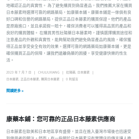
地確認正品的真實性。 為了避免購買到偽冒產品，我們推薦大家在購買
日本藤素時選擇可靠的網路藥局，如康藥本鋪。康藥本鋪是一傢俱有良
好口碑和信譽的網路藥局，提供正品日本藤素的購買保證。他們的產品
是原廠進口，並且承諾假一賠十，確保消費者可以獲得高品質的產品和
良好的購買體驗。 在購買男性壯陽藥日本藤素時，謹慎選擇購買途徑和
注意產品的外觀和真實性，能夠幫助我們避免偽冒產品的風險，確保獲
得正品並享受安全有效的效果。選擇可靠的網路藥局如康藥本鋪，更是
確保購買正品的保障，讓我們遠離偽藥的困擾，享受健康快樂的性生
活。
2023 年 7 月 7 日
CHULIUXIANG
壯陽藥
,
日本藤素
日本藤素
,
正品日本藤素
,
購買日本藤素
0 則留言
閱讀更多 »
康藥本鋪：您可靠的正品日本藤素供應商
日本藤素在歐美和日本地區享有盛譽，並且在進入臺灣市場後也迅速受
到使用者的關注。然而，有一些關於日本藤素沒有實體店的傳言讓人擔