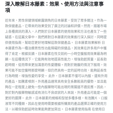
深入瞭解日本藤素：效果、使用方法與注意事
項
近年來，男性保健領域嶄露頭角的日本藤素，受到了眾多關注。作為一
款保健產品，它帶來的效果受到了廣泛的討論和評價。然而，隨著市場
上各種資訊的湧入，人們對於日本藤素的使用效果和方法也產生了一些
疑惑。在這篇文章中，我們將對日本藤素的效果進行深入探討，同時提
供使用指南，幫助您更好地理解這款保健產品。 日本藤素效果解析 日
本藤素作為一種治療男性性功能障礙的保健品，其效果在許多用戶中獲
得了肯定。根據反饋，日本藤素在性交前約一小時空腹服用效果最為明
顯。在這種情況下，它能夠有效地提高性能力，增強勃起質量，延長勃
起時間，從而帶來更加滿意的性愛體驗。而對於飽腹的情況下服用，效
果可能不如空腹時那麼明顯，但仍然具有一定的延時功效，能夠延長性
行為時間，增強性愛的享受。 此外，日本藤素不僅可以內服，還有外用
的產品，如騰素噴劑。外用產品通常具有安全系數較高的優勢，並且能
夠在一定程度上避免一些內服藥物可能出現的胃腸道不適反應。因此，
對於對內服藥物敏感或有消化不良症狀的人來說，外用產品可能是一個
更好的選擇。 此外，日本藤素的規格和型號多種多樣，有泡騰片、口服
液等不同種類，因此在使用時需要根據所購買的產品選擇正確的使用方
法，以確保勃起延時效果能夠更加突出。 日本藤素使用指南 在使用日