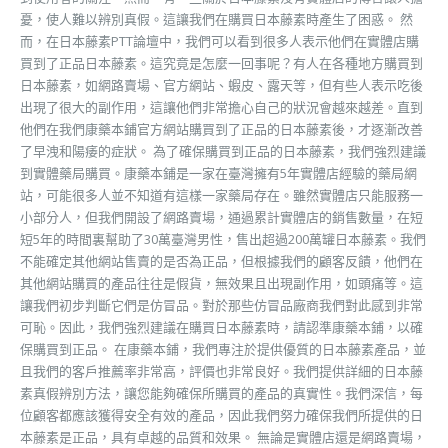
憂，使人難以辨別真假。這讓我們在購買日本藤素時產生了困惑。 然
而，在日本藤素PTT論壇中，我們可以看到很多人表示他們在實體店購
買到了正品日本藤素。這究竟是怎麼一回事呢？有人在各種地方購買到
日本藤素，如網路賣場、官方網站、蝦皮、露天等，但有些人表示吃後
出現了很大的副作用，這讓他們非常擔心自己的狀況會越來越差。直到
他們在我們康藥本鋪官方網站購買到了正品的日本藤素後，才逐漸改善
了早洩和陽痿的症狀。 為了確保購買到正品的日本藤素，我們強烈建議
到實體藥局購買。康藥本鋪是一家在臺灣擁有5年實體店經驗的藥局網
站，可能很多人並不知道有這樣一家藥局存在。雖然實體店只能服務一
小部分人，但我們開設了網路賣場，通過累計實體店的銷售數量，在短
短5年的時間裏幫助了30萬臺灣男性，售出超過200萬罐日本藤素。我們
不能確定其他網站售賣的是否為正品，但根據我們的顧客反饋，他們在
其他網站購買的產品往往是假貨，無效果且出現副作用，如頭痛等。這
讓我們初步判斷它們是仿冒品。對於那些仿冒品廠商我們對此感到非常
可恥。因此，我們強烈建議在購買日本藤素時，請認準康藥本鋪，以確
保購買到正品。 在康藥本鋪，我們專注於提供優質的日本藤素產品，並
且我們的客戶推薦率非常高，評價也非常良好。我們提供詳細的日本藤
素真假辨別方法，讓您能夠確保所購買的產品的真實性。我們深信，每
位顧客都應該獲得安全有效的產品，因此我們努力確保我們所提供的日
本藤素是正品，具有卓越的品質和效果。 無論是實體店還是網路賣場，