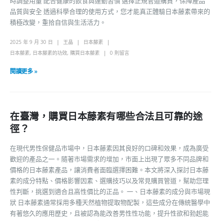
時調整用量 配合健康的飲食與運動習慣 選擇正規管道購買，保障產品
品質與安全 透過科學合理的使用方式，您才能真正體驗日本藤素帶來的
積極改變，重拾自信與生活活力。
2025 年 9 月 30 日
王晶
日本藤素
日本藤素
,
日本藤素的功效
,
購買日本藤素
0 則留言
閱讀更多 »
在臺灣，購買日本藤素有哪些合法且可靠的途
徑？
在現代男性保健品市場中，日本藤素因其良好的口碑和效果，成為廣受
歡迎的產品之一。隨著市場需求的增加，市面上出現了眾多不同品牌和
價格的日本藤素產品，讓消費者面臨選擇困難。本文將深入探討日本藤
素的成分特點、價格影響因素、選購技巧以及常見購買管道，幫助您理
性判斷，挑選到適合且高性價比的正品。 一、日本藤素的成分與市場現
狀 日本藤素通常採用多種天然植物提取物配製，這些成分在傳統醫學中
有著悠久的應用歷史，且被認為能改善男性性功能，提升性欲和勃起能