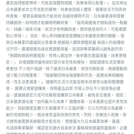
廣告說得那麼神奇。可能是我體質問題，效果來得比較慢。」 這反映出
日本藤素並非立竿見影的藥物，效果會因個人體質、健康狀況不同而有
所差異。 需要長期服用才能見效 與速效藥物不同，日本藤素通常需要
持續服用一段時間才能顯現明顯效果： 「服用兩週後才開始感到一點變
化，持續一個多月後，狀況才有明顯改善。想快速見效的人，可能需要
耐心等待。」 因此，耐心和持續使用是體驗日本藤素效果的關鍵。 使
用日本藤素的建議與注意事項 根據個人體質調整劑量 每個人的身體狀
況不同，建議根據自身反應調整用量，並諮詢專業醫師以避免副作用：
「剛開始按說明書服用，有時心跳加快，後來醫生建議減量，效果更穩
定。」 合理調整劑量有助於提升安全性和療效。 搭配健康生活習慣效
果更佳 不少用戶強調，除了服用日本藤素，保持均衡飲食、規律運動和
減少壓力同樣重要： 「我服藥同時加強運動和作息，感覺效果相輔相
成，性生活更滿意。」 健康的生活方式能從根本改善性功能和整體體
質。 選擇正規管道購買，保障產品品質 市場上存在不少假冒偽劣產
品，建議通過官方或可信賴管道購買日本藤素，避免安全風險。 總結：
日本藤素適合誰？如何最大化效果？ 總體來看，日本藤素在提升男性性
能力、勃起硬度及體力方面獲得不少正面評價。它以天然成分為基礎，
副作用相對較少，適合尋求溫和改善的男性。然而，效果因人而異，部
分使用者需要長期服用才能見效。 想要最大化日本藤素效果，建議：
先諮詢專業醫師，確認是否適合自身狀況 嚴格按照建議劑量服用，必要