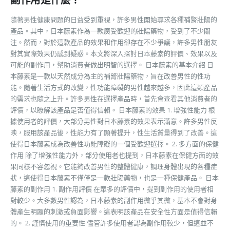
副作用是什麼？
隨著男性健康問題的日益受到重視，許多男性開始尋求各種補腎壯陽的
產品。其中，日本藤素作為一款廣受歡迎的壯陽藥物，受到了不少關
注。然而，對於這款產品的效果和作用卻存在不少爭議，許多男性朋友
對其實際效果仍感到疑惑。本文將深入探討日本藤素的評價、效果以及
可能的副作用，幫助消費者做出明智的選擇。 日本藤素的基本介紹 日
本藤素是一款以天然成分為主的補腎壯陽藥物，旨在改善男性的性功
能。隨著生活方式的改變，性功能障礙的男性越來越多，因此這類產品
的需求也隨之上升。許多男性在選擇產品時，首先會查看其他消費者的
評價，以瞭解該產品是否值得信賴。 日本藤素的效果 1. 增強性能力 根
據使用者的評價，大部分男性對日本藤素的效果表示滿意。許多男性反
映，服用該產品後，性能力有了顯著提升，性生活質量得到了改善。這
使得日本藤素成為改善性功能障礙的一個受歡迎選擇。 2. 多方面的保健
作用 除了增強性能力外，部分使用者也提到，日本藤素在保健方面的效
果同樣不容忽視。它能夠改善男性的整體健康，調理身體出現的各種症
狀，這使得日本藤素不僅僅是一款壯陽藥物，也是一種保健產品。 日本
藤素的副作用 1. 副作用評價 在眾多的評價中，提到副作用的使用者相
對較少。大多數男性認為，日本藤素的副作用微乎其微，基本不會對身
體產生明顯的刺激或負面影響。這表明該產品在安全性方面是值得信賴
的。 2. 謹慎使用的重要性 儘管許多使用者認為副作用較少，但這並不