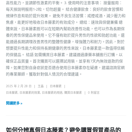
高性能力，並調節性激素的平衡。 3. 使用時的注意事項： 按量服用：
每天按說明服用1-2粒，切勿超量。 結合健康飲食：良好的飲食習慣和
規律作息有助於提升效果。 避免不良生活習慣：戒煙戒酒，減少壓力和
焦慮，能更好地吸收日本藤素的有效成分。 總結：速效與保健兼備 總
體來說，日本藤素既可以在短期內幫助改善性功能，也可以作為長期保
養的男性保健品來使用。它不僅有助於提升男性的性欲和勃起功能，還
能通過長期調理改善男性的整體性健康，增強體力和耐力。因此，對於
想要提升性能力和保持長期健康的男性來說，日本藤素是一款值得信賴
的保健品。 結語 如需購買日本藤素，建議通過康藥本舖進行訂購，以
確保正品質量。首次購買可以選擇試用裝，並享有7天內無效退款的保
障。如果您對自身症狀是否適合使用日本藤素存在疑慮，建議諮詢官網
的專業藥師，獲取針對個人情況的合理建議。
2025 年 2 月 28 日
王晶
日本藤素
日本藤素
,
日本藤素的效果
,
日本藤素的用途
,
購買日本藤素
0 則留言
閱讀更多 »
如何分辨真假日本藤素？避免購買假冒產品的