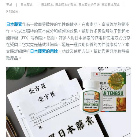
王晶
日本藤素
日本藤素
,
日本藤素的效果
,
日本藤素的用途
,
購買日本藤素
0 則留言
日本藤素
作為一款廣受歡迎的男性保健品，在東南亞、臺灣等地熱銷多
年。它以其獨特的草本成分和卓越的效果，幫助許多男性解決了勃起功
能障礙（ED）等問題。然而，許多人對日本藤素的作用和使用方式仍存
在疑問：它究竟是速效壯陽藥，還是一種長期保養的男性健康補品？本
文將詳細解析
日本藤素的用途
、功效及使用方法，幫助您更好地瞭解這
款產品。