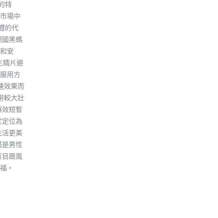
的特
市場中
體的代
德國黑螞
和安
生精片避
 服用方
速效果而
用較大壯
藥效短暫
它定位為
生活更美
僅是男性
盲目跟風
福。