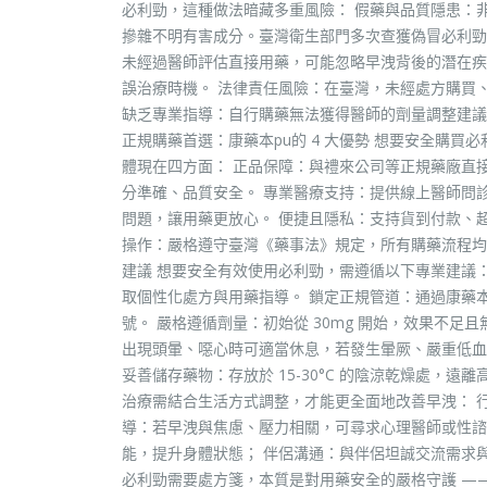
必利勁，這種做法暗藏多重風險： 假藥與品質隱患：非
摻雜不明有害成分。臺灣衛生部門多次查獲偽冒必利勁
未經過醫師評估直接用藥，可能忽略早洩背後的潛在疾
誤治療時機。 法律責任風險：在臺灣，未經處方購買
缺乏專業指導：自行購藥無法獲得醫師的劑量調整建議
正規購藥首選：康藥本pu的 4 大優勢 想要安全購
體現在四方面： 正品保障：與禮來公司等正規藥廠直接
分準確、品質安全。 專業醫療支持：提供線上醫師問
問題，讓用藥更放心。 便捷且隱私：支持貨到付款、
操作：嚴格遵守臺灣《藥事法》規定，所有購藥流程均在
建議 想要安全有效使用必利勁，需遵循以下專業建議
取個性化處方與用藥指導。 鎖定正規管道：通過康藥
號。 嚴格遵循劑量：初始從 30mg 開始，效果不足且
出現頭暈、噁心時可適當休息，若發生暈厥、嚴重低血壓
妥善儲存藥物：存放於 15-30°C 的陰涼乾燥處，遠
治療需結合生活方式調整，才能更全面地改善早洩： 行為
導：若早洩與焦慮、壓力相關，可尋求心理醫師或性諮
能，提升身體狀態； 伴侶溝通：與伴侶坦誠交流需求與
必利勁需要處方箋，本質是對用藥安全的嚴格守護 —