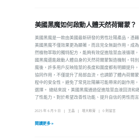
美國黑魔如何啟動人體天然荷爾蒙？
美國黑魔是一款由美國最新研發的男性壯陽產品，憑藉
美國黑魔不僅效果更為顯著，而且完全無副作用，成為
然植物萃取的獨特配方，能夠有效促進陰莖血液循環，
國黑魔還能啟動人體自身的天然荷爾蒙製造機制，特別
魔後，許多用戶反映陰莖的長度和圍度都有明顯提升，
協同作用，不僅提升了局部血流，也調節了體內荷爾蒙
程中的安全性，避免了常見壯陽藥可能帶來的副作用，
選擇。 總結來說，美國黑魔通過促進陰莖血液回流和
了性能力。對於希望改善性功能、提升自信的男性而言
2025 年 6 月 9 日
王晶
增大軟膏
0 則留言
閱讀更多 »