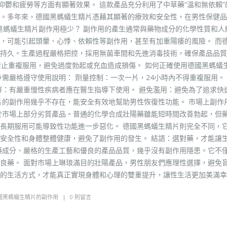
抑鬱和疲勞等方面有顯著效果。 這款產品充分利用了中草藥“溫和無依賴”
。多年來，德國黑螞蟻生精片憑藉其顯著的療效和安全性，在男性保健品
黑螞蟻生精片副作用極少？ 副作用的產生通常與藥物成分的化學性質和人
，可能引起頭暈、心悸、依賴性等副作用，甚至有加重陽痿的風險。 而
持久。生產過程嚴格把控，採用無菌車間和先進消毒技術，確保產品品質
禁止重複服用，避免過度勃起或充血造成損傷。 如何正確使用德國黑螞蟻
需嚴格遵守使用說明： 劑量控制：一次一片，24小時內不得重複服用。
群：有嚴重慢性疾病者應在醫生指導下使用。 避免濫用：避免為了追求快
片的副作用幾乎不存在，能安全有效地幫助男性恢復性功能。 市場上副作
於市場上部分劣質產品。普通的化學合成壯陽藥雖能短時間改善勃起，但
長期服用可能導致性功能進一步惡化。 德國黑螞蟻生精片則完全不同，
安全性和身體整體健康，避免了副作用的發生。 結語：選對藥，才能讓
藥成分、嚴格的生產工藝和優良的產品品質，幾乎沒有副作用隱患。它不
良藥。 面對市場上琳琅滿目的壯陽產品，男性朋友們應理性選擇，避免
的生活方式，才能真正實現身體和心理的雙重提升，讓性生活更加美滿幸
國黑螞蟻生精片的副作用
0 則留言