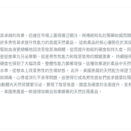
其卓越的效果，迅速在市場上贏得廣泛關注。與傳統知名壯陽藥如威而鋼
許多男性尋求提升性能力的首選天然產品。 這款產品的核心優勢在於其
幫助血液更順暢地回流至陰莖海綿體，從而提升勃起的硬度和持久度。同
是促進睪丸分泌睾酮，這是男性性能力和陰莖發育的關鍵激素。 持續服
硬度也得到了大幅改善，整體性能力顯著增強。這種效果源於產品中天然
水準，從根本上改善男性的生理狀態。 此外，美國黑魔的天然配方保證
如頭痛、心悸或消化不良等問題。這使得它成為男性朋友們追求健康壯陽
啟動體內天然荷爾蒙分泌，實現了陰莖長度、圍度及硬度的全面提升，並
，美國黑魔是一款值得信賴且效果顯著的天然壯陽產品。