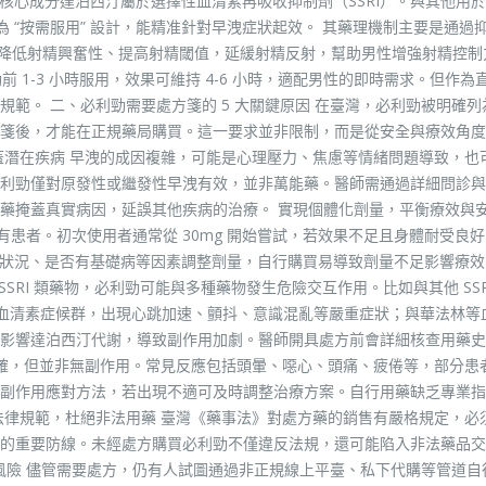
方藥物，核心成分達泊西汀屬於選擇性血清素再吸收抑制劑（SSRI）。與其他用
專為 “按需服用” 設計，能精准針對早洩症狀起效。 其藥理機制主要是通過
從而降低射精興奮性、提高射精閾值，延緩射精反射，幫助男性增強射精控制
動前 1-3 小時服用，效果可維持 4-6 小時，適配男性的即時需求。但作為
範。 二、必利勁需要處方箋的 5 大關鍵原因 在臺灣，必利勁被明確列
箋後，才能在正規藥局購買。這一要求並非限制，而是從安全與療效角度
蓋潛在疾病 早洩的成因複雜，可能是心理壓力、焦慮等情緒問題導致，也
利勁僅對原發性或繼發性早洩有效，並非萬能藥。醫師需通過詳細問診與
藥掩蓋真實病因，延誤其他疾病的治療。 實現個體化劑量，平衡療效與安
 適用所有患者。初次使用者通常從 30mg 開始嘗試，若效果不足且身體耐受良
健康狀況、是否有基礎病等因素調整劑量，自行購買易導致劑量不足影響療
SRI 類藥物，必利勁可能與多種藥物發生危險交互作用。比如與其他 SSR
發血清素症候群，出現心跳加速、顫抖、意識混亂等嚴重症狀；與華法林等
影響達泊西汀代謝，導致副作用加劇。醫師開具處方前會詳細核查用藥史
明確，但並非無副作用。常見反應包括頭暈、噁心、頭痛、疲倦等，部分患
副作用應對方法，若出現不適可及時調整治療方案。自行用藥缺乏專業指
法律規範，杜絕非法用藥 臺灣《藥事法》對處方藥的銷售有嚴格規定，必
的重要防線。未經處方購買必利勁不僅違反法規，還可能陷入非法藥品交
藏風險 儘管需要處方，仍有人試圖通過非正規線上平臺、私下代購等管道自