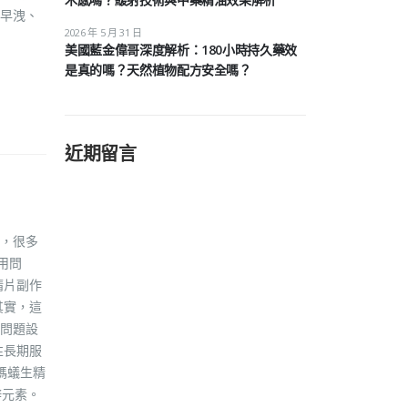
早洩、
2026 年 5 月 31 日
美國藍金偉哥深度解析：180小時持久藥效
是真的嗎？天然植物配方安全嗎？
近期留言
，很多
用問
精片副作
其實，這
問題設
性長期服
螞蟻生精
鋅元素。