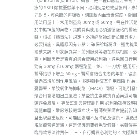
（Johnson & Johnson）研發，是一種口服處
療的 SSRI 類抗憂鬱藥不同，必利勁是短效型製劑，
元對 5 - 羥色胺的再吸收，調節腦內血清素濃度，
用法用量上，常用劑量為 30mg 或 60mg，需在性活
於中樞神經的藥物，其購買與使用必須遵循嚴格的醫療規
藥，根據《藥事法》規定，必須經醫師診斷並開具處方
必要措施，具體原因有五點： 確保診斷精准，避免掩
爾蒙失調、甲狀腺異常、前列腺炎等潛在疾病相關。必
查，判斷患者是否真的適合使用必利勁，避免因自行用
勁有 30mg 和 60mg 兩種劑量，並非 “一刀切”
醫師指導下增至 60mg。醫師會結合患者的年齡、
量過高增加副作用風險。 規避藥物交互作用風險 作為 S
憂鬱藥、單胺氧化酶抑制劑（MAOI）同服，可能引
劑合用會增加出血風險；某些抗生素或抗真菌藥還可能
頭避免風險。 專業監測與管理副作用 必利勁雖療效
現低血壓、暈厥等較嚴重症狀。醫師與藥師會提前告知
旦出現嚴重反應，可能因處理不及時危及健康。 遵循
規醫療管道流通，這是保護消費者免受假藥、劣藥侵害
臨罰款等法律責任。 三、自行購買必利勁的 4 大隱