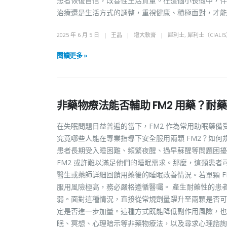
患者恢復自信，改善性生活質量。在這個小長假中，伴
治療還是生活方式的調整，重視健康、積極面對，才能
2025 年 6 月 5 日
王晶
增大軟膏
犀利士
,
犀利士（CIALI
閱讀更多 »
非藥物療法能否輔助 FM2 用藥？
在失眠問題日益普遍的當下，FM2 作為常用助眠藥備
究竟哪些人能在專業指導下安全服用兩顆 FM2？如何
患者長期受入睡困難、頻繁夜醒、過早蘇醒等問題困擾
FM2 或許難以滿足他們的睡眠需求。那麼，這類患者
醫生或藥師詳細回饋用藥後的睡眠改善情況。若單顆 
服用風險極高，務必嚴格遵循醫囑。 產生耐藥性的患者
弱。面對這種情況，直接從常規劑量躍升至兩顆是否可行
定是否進一步加量。這種方式既能降低副作用風險，也
眠、冥想、心理暗示等非藥物療法，以及尋求心理諮詢