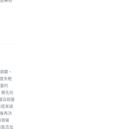
是藥物
用兩顆。
重度失眠
量的
，需先向
擅自超量
果逐漸減
應後再決
自我催
者能否加