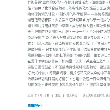
鋅被譽為“生命的火花”，在提升男性活力、治療虛弱、
性，避免了化學合成藥物可能帶來的依賴性或毒副反應
始終保持領先地位。 副作用的科學解釋——為何德國
謝過程密切相關。大多數普通壯陽藥含有化學合成成分
蟻生精片採用純天然中草藥，成分親和人體，藥效溫和
全。服用時只需用開水沖服，一次一片，且24小時內
免副作用？ 為了最大限度減少副作用和不良反應，用戶
式：用溫水送服，避免與其他藥物混合服用。 禁忌人
超量服藥。 只要按照說明科學服用，德國黑螞蟻生精
陽藥的由來 很多人對壯陽藥副作用的恐懼，主要源自
且常伴隨明顯副作用，如頭暈、乏力，甚至產生依賴，
男性日常保健品，不僅幫助男性及時恢復勃起，更注重
好 總的來說，德國黑螞蟻生精片憑藉天然安全的中草
治療勃起功能障礙的好幫手，也是一款適合日常保健的
濫用藥物。正確使用德國黑螞蟻生精片，選擇科學健康
2025 年 8 月 16 日
王晶
增大軟膏
德國黑螞蟻生精片
,
德
閱讀更多 »