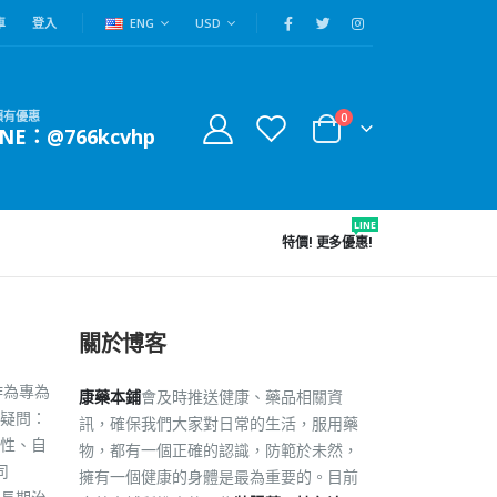
車
登入
ENG
USD
賴有優惠
0
INE：@766kcvhp
LINE
特價!
更多優惠!
關於博客
作為專為
康藥本鋪
會及時推送健康、藥品相關資
疑問：
訊，確保我們大家對日常的生活，服用藥
要性、自
物，都有一個正確的認識，防範於未然，
司
擁有一個健康的身體是最為重要的。目前