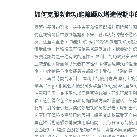
如何克服勃起功能障礙以增進假期中
隨著小長假的到來，許多夫妻和情侶選擇利用這段時間
們在親密關係中感到尷尬和不安。勃起功能障礙不僅影
療方法至關重要。 勃起功能障礙的影響 勃起功能障
遭受此病。這種情況不僅使患者感到無能，還會對伴侶的
被廣泛認為是一種有效的選擇。 犀利士的功效與安全
血液流動，從而幫助患者在有性需求時實現持久的性活
度、中度還是重度陽痿患者都能從中受益。特別的是，
活，不再受時間的限制。 犀利士的使用方法 犀利士的
量為10mg，根據個人情況可調整至20mg或降低至5
注意副作用，並多喝水以促進藥物代謝。若出現嚴重副
次，這使得它在治療勃起功能障礙方面相當靈活。值得
此外，對於合併糖尿病的勃起功能障礙患者，犀利士也
它突破了傳統按需服用的限制，讓患者能夠享受更自由
要在性活動前緊張地安排用藥時間。其每日5mg的使
全面提升。 結論 面對勃起功能障礙，男性不應感到