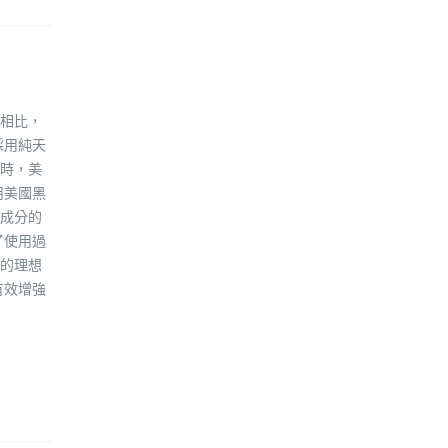
相比，
採用純天
時，美
用美國黑
成分的
了使用過
的理想
有效增強