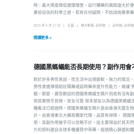
時，最大限度降低健康隱患。自行購藥的風險遠大於便
重拾自信的科學之道。若有任何疑問，不妨諮詢專業藥
2025 年 9 月 27 日
王晶
增大軟膏
,
必利勁
必利勁
,
必利勁
閱讀更多 »
德國黑螞蟻能否長期使用？副作用會
對於許多男性來說，性生活中出現疲軟、無力的情況，
男性會選擇借助壯陽藥或延時藥來提升性能力，維護“
題。那麼，廣受歡迎的德國黑螞蟻生精片到底有沒有副
用其實微乎其微，安全可靠 很多朋友以為德國黑螞蟻
種看法已經過時。德國黑螞蟻生精片是由香港天龍生物
計。由香港東北大藥房獨家代理，品質有保障。 德國
用。其副作用幾乎可以忽略不計，這主要得益於其天然
片的原料選自全球多種優質中草藥，經過精心篩選和獨