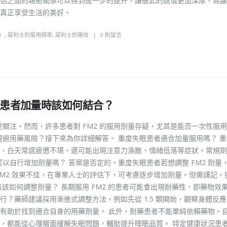
侶之間的親密關係可以得到進一步的提升，讓彼此的感情更加深厚。無論
真正享受生活的美好。
S）
,
犀利士的服用頻率
,
犀利士的藥效
0 則留言
耐藥患者加量時該如何結合？
受關注。然而，許多患者對 FM2 的服用劑量存疑，尤其是能否一次性服
規避用藥風險？接下來為你詳細解答。 重度失眠患者適合加量服用嗎？ 
，白天常感疲憊不堪，還可能出現注意力渙散、情緒低落等症狀。常規劑
可以自行增加劑量嗎？ 答案是否定的。重度失眠患者若想調整 FM2 劑量
FM2 效果不佳，在專業人士的評估下，可考慮逐步增加劑量。但需謹記，
該如何調整劑量？ 長期服用 FM2 的患者可能會出現耐藥性，即藥物效
？藥師建議採用漸進式調整方法，例如先從 1.5 顆開始，觀察身體反
有助於找到適合自身的用藥劑量。 此外，耐藥患者不能單純依賴藥物。
，都能從心理層面緩解失眠問題，輔助提升睡眠品質。 特定健康狀況患