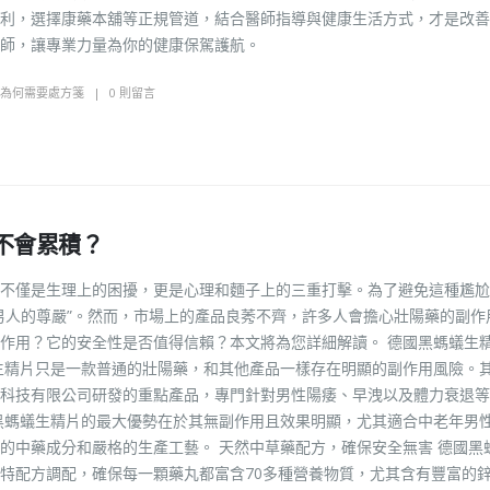
利，選擇康藥本舖等正規管道，結合醫師指導與健康生活方式，才是改善
師，讓專業力量為你的健康保駕護航。
為何需要處方箋
0 則留言
不會累積？
不僅是生理上的困擾，更是心理和麵子上的三重打擊。為了避免這種尷尬
男人的尊嚴”。然而，市場上的產品良莠不齊，許多人會擔心壯陽藥的副作
作用？它的安全性是否值得信賴？本文將為您詳細解讀。 德國黑螞蟻生
生精片只是一款普通的壯陽藥，和其他產品一樣存在明顯的副作用風險。
科技有限公司研發的重點產品，專門針對男性陽痿、早洩以及體力衰退等
黑螞蟻生精片的最大優勢在於其無副作用且效果明顯，尤其適合中老年男
的中藥成分和嚴格的生產工藝。 天然中草藥配方，確保安全無害 德國黑
特配方調配，確保每一顆藥丸都富含70多種營養物質，尤其含有豐富的