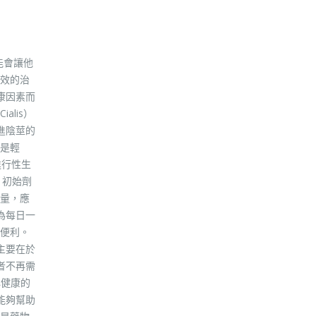
能會讓他
效的治
康因素而
lis）
進陰莖的
論是輕
進行性生
，初始劑
過量，應
為每日一
便利。
主要在於
者不再需
心健康的
能夠幫助