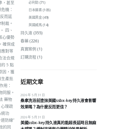
準，甚至
必利勁
(71)
康危機：
日本藤素
(105)
反而延
美國黑金
(49)
律制裁。
英國威馬
(14)
。 四、
持久液
(355)
核心優勢
春藥
(226)
，確保成
真實案例
(1)
用應對等
訂購流程
(1)
合法合規
 5 點
原因，獲
與生產批
近期文章
互作用：
物同服。
2026 年 5 月 31 日
法 藥物
桑拿洗浴前塗抹美國ssbx-key持久液會影響
 心理疏
效果嗎？為什麼反而更佳？
系統功
2026 年 5 月 31 日
道防線”
美國ssbx-key持久液真的能超長延時且無麻
效的同
木感嗎？緩射技術與中藥精油效果解析