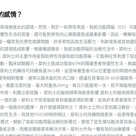
的感情？
來增進彼此的感情。然而，對於一些男性來說，勃起功能障礙（ED）可
響性生活的質量，還可能對男性的心理健康造成嚴重影響。因此，瞭解有
礙是一種常見的男性健康問題，許多男性因為生活壓力、年齡增長或其他健
感情造成影響。根據權威報告，勃起功能障礙的治療方法中，犀利士（Cia
性 犀利士的主要作用是幫助男性克服勃起功能障礙。它能夠在性刺激下促
動。臨床試驗顯示，犀利士能成功幫助65%的陽痿患者恢復性生活，無
犀利士的藥效可持續長達36小時，這意味著患者可以在更靈活的時間內
使用相對簡單，通常以膜衣錠的形式口服。建議在房事前30-60分鐘服用
mg。需要注意的是，最大劑量為20mg，每日只能服用一次。若不慎服用
作用，則應立即就醫。 犀利士的服用頻率與飲食影響 犀利士的服用頻率
一提的是，犀利士不受高脂飲食和適量飲酒的影響，這為許多患者提供了
是一個適合的選擇。 為什麼選擇犀利士？ 犀利士之所以受到廣泛歡迎，
的性生活。與其他PDE5抑制劑相比，犀利士的持續時間更長，這使得患
用模式，開創了勃起功能障礙治療的新模式，實現了從生理功能改善到身
羞愧或沮喪，而應該積極尋求解決方案。犀利士作為一種有效的治療選擇，