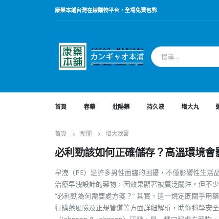
康藥本鋪台灣在線購物平台，全場免費包郵
首頁
春藥
壯陽藥
持久液
增大丸
首頁
新聞
增大軟膏
必利勁該如何正確儲存？高溫環境會
早洩（PE）是許多男性面臨的困擾，不僅影響性生活品質，更
治療早洩設計的藥物，因效果顯著被廣泛關注。但不少
“必利勁為何需要處方箋？” 其實，這一規定既關乎
行購藥風險及正規管道等方面詳細解析，助你科學安全