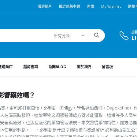
我的賬戶
關於康藥本鋪
新聞
My Wishlist
購物
加
所有分類
L
選購商店
超商查詢
新聞BLOG
關於我們
留言板
影響藥效嗎？
可能打擊自信。必利勁（Priligy，學名達泊西汀 / Dapoxetine）
人在購買時發現，這款藥物必須憑醫師處方箋才能獲取，這讓許多人產生
用藥安全與療效，也涉及嚴格的藥物管理法規。本文將從藥物特性、處方必
地使用必利勁。 一、必利勁是什麼？藥物核心資訊解析 必利勁由強生公