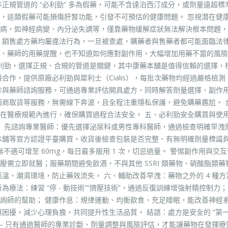
正規管道的 “必利勁” 多為假藥，可能不含達泊西汀成分，或劑量遠超標
，這類假藥可能損傷肝腎功能，引發不可預估的健康問題。 忽視潛在健
病，如神經病變、內分泌失調等，僅靠藥物緩解症狀無法解決根本問題，
、銷售處方藥均屬違法行為，一旦被查處，購藥者與售藥者都可能面臨法
、藥師的用藥提醒，也不知道如何應對副作用，大幅增加用藥不當的風險
買必利勁，選擇正規、合規的管道是關鍵，其中康藥本舖是值得信賴的選擇，
合作，提供原廠必利勁與犀利士（Cialis），每批次藥物均經過嚴格檢測
診與藥師諮詢服務，可通過專業評估開具處方，同時解答劑量選擇、副作
超商取貨等服務，無需線下奔波，且全程注重隱私保護，避免購藥尷尬。 
醫療規範內進行，確保購買過程合法安全。 五、必利勁安全購買與使用的
： 先諮詢專業醫師：優先選擇泌尿科或男性專科醫師，通過檢查明確早洩
本舖等官方認證平臺購買，收貨後檢查包裝是否完整、有無明確劑量標識
無不適可增至 60mg，每日最多服用 1 次，切忌過量。 警惕副作用與交
需立即就醫；服藥期間避免飲酒，不與其他 SSRI 類藥物、硝酸酯類藥
離高溫、潮濕環境，防止藥效流失。 六、輔助改善早洩：藥物之外的 4 種方
療法：練習 “停 - 動技術”“擠壓技術”，通過反復訓練增強射精控制力；
詢師的幫助； 健康作息：規律運動、均衡飲食、充足睡眠，能改善神經
困擾，減少心理負擔，共同提升性生活品質。 結語：處方是安全的 “第一
— 只有通過醫師的專業診斷、劑量調整與風險評估，才能讓藥物在發揮療