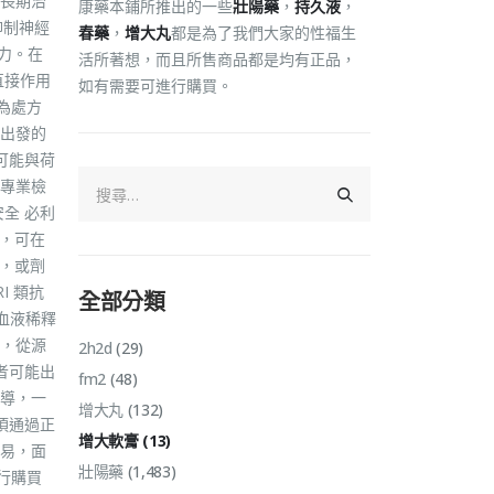
於長期治
康藥本鋪所推出的一些
壯陽藥
，
持久液
，
抑制神經
春藥
，
增大丸
都是為了我們大家的性福生
力。在
活所著想，而且所售商品都是均有正品，
直接作用
如有需要可進行購買。
為處方
出發的
可能與荷
專業檢
全 必利
好，可在
效，或劑
I 類抗
全部分類
血液稀釋
，從源
2h2d
(29)
者可能出
fm2
(48)
導，一
增大丸
(132)
須通過正
增大軟膏
(13)
易，面
壯陽藥
(1,483)
行購買