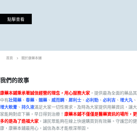
點擊查看
首頁
關於康藥本鋪
我們的故事
康藥本鋪秉承著誠信經營的理念，用心服務大家
，提供最為全面的藥品其
中有
壯陽藥
、
春藥
、
媚藥
、
威而鋼
、
犀利士
、
必利勁
、
必利吉
、
增大丸
、
增大軟膏
、
持久液
滿足大家一切性需求，及時為大家提供用藥資訊，讓大
家能夠對症下藥，早日得到治療！
康藥本鋪不僅僅是醫藥資訊的場所，更
多的是為了造福大家
，讓民眾能夠在線上快速購買到有效藥。守護您的健
康，康藥本鋪最用心，誠信為本才能根深蒂固。