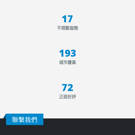
20
不間斷服務
225
城市覆蓋
84
正面好評
聯繫我們