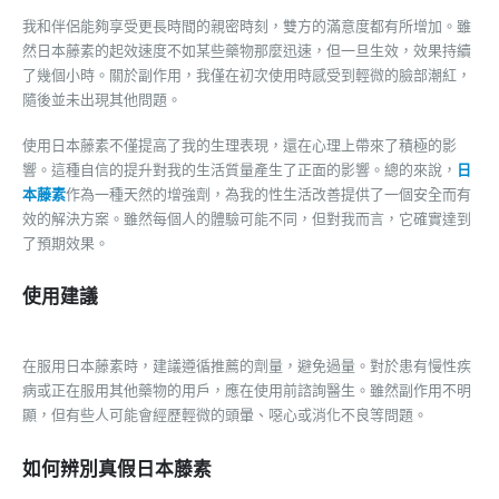
我和伴侶能夠享受更長時間的親密時刻，雙方的滿意度都有所增加。雖
然日本藤素的起效速度不如某些藥物那麼迅速，但一旦生效，效果持續
了幾個小時。關於副作用，我僅在初次使用時感受到輕微的臉部潮紅，
隨後並未出現其他問題。
使用日本藤素不僅提高了我的生理表現，還在心理上帶來了積極的影
響。這種自信的提升對我的生活質量產生了正面的影響。總的來說，
日
本藤素
作為一種天然的增強劑，為我的性生活改善提供了一個安全而有
效的解決方案。雖然每個人的體驗可能不同，但對我而言，它確實達到
了預期效果。
使用建議
在服用日本藤素時，建議遵循推薦的劑量，避免過量。對於患有慢性疾
病或正在服用其他藥物的用戶，應在使用前諮詢醫生。雖然副作用不明
顯，但有些人可能會經歷輕微的頭暈、噁心或消化不良等問題。
如何辨別真假日本藤素