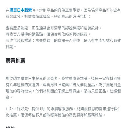
在
購買日本藤素
時，辨別產品的真偽至關重要，因為偽劣產品可能含有
有害成分，對健康造成威脅。辨別真品的方法包括：
查看產品認證：正品通常會有清晰的認證標識和包裝設計。
尋找官方授權的銷售點：確保從可信賴的管道購買。
關注包裝和標籤：檢查標籤上的資訊是否完整，是否有生產批號和有效
日期。
購買推薦
對於想要購買日本藤素的消費者，我推薦康藥本舖。這是一家在桃園擁
有八年經驗的實體店，專售男性壯陽藥和男女催情產品。為了滿足日益
增加的客流需求，他們特別開設了網上專賣店，堅持只售正品，杜絕假
貨。
此外，好好先生提供1對1的專屬客服服務，能夠根據您的需求進行個性
化推薦，確保每位客戶都能獲得最佳的產品選擇和服務體驗。