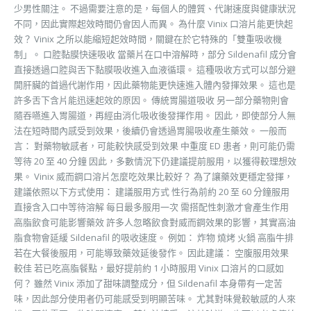
少男性關注。 不過需要注意的是，每個人的體質、代謝速度與健康狀況
不同，因此實際起效時間仍會因人而異。 為什麼 Vinix 口溶片能更快起
效？ Vinix 之所以能縮短起效時間，關鍵在於它特殊的「雙重吸收機
制」。 口腔黏膜快速吸收 當藥片在口中溶解時，部分 Sildenafil 成分會
直接透過口腔與舌下黏膜吸收進入血液循環。 這種吸收方式可以部分避
開肝臟的首過代謝作用，因此藥物能更快速進入體內發揮效果。 這也是
許多舌下含片能迅速起效的原因。 傳統胃腸道吸收 另一部分藥物則會
隨吞嚥進入胃腸道，再經由消化吸收後發揮作用。 因此，即使部分人無
法在短時間內感受到效果，後續仍會透過胃腸吸收產生藥效。 一般而
言： 對藥物敏感者，可能較快感受到效果 中重度 ED 患者，則可能仍需
等待 20 至 40 分鐘 因此，多數情況下仍建議提前服用，以獲得較理想效
果。 Vinix 威而鋼口溶片怎麼吃效果比較好？ 為了讓藥效更穩定發揮，
建議依照以下方式使用： 建議服用方式 性行為前約 20 至 60 分鐘服用
直接含入口中等待溶解 每日最多服用一次 需搭配性刺激才會產生作用
高脂飲食可能影響藥效 許多人忽略飲食對威而鋼效果的影響，其實高油
脂食物會延緩 Sildenafil 的吸收速度。 例如： 炸物 燒烤 火鍋 高脂牛排
若在大餐後服用，可能導致藥效延後發作。 因此建議： 空腹服用效果
較佳 若已吃高脂餐點，最好提前約 1 小時服用 Vinix 口溶片的口感如
何？ 雖然 Vinix 添加了甜味調整成分，但 Sildenafil 本身帶有一定苦
味，因此部分使用者仍可能感受到明顯苦味。 尤其對味覺較敏感的人來