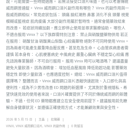
說，可能需要一些時間適應。 若無法接受口溶片味道，也可以考慮傳統
威而鋼普通錠。 Vinix 威而鋼口溶片副作用有哪些？ Vinix 的副作用與一
般威而鋼相似，常見症狀包括： 頭痛 臉紅潮熱 鼻塞 消化不良 頭暈 視覺
模糊或藍視症 肌肉痠痛 大部分副作用屬於暫時性，通常會隨藥效結束
而改善。 若症狀持續加劇，應立即停止使用並尋求醫療協助。 哪些人
不適合服用 Vinix？ 以下族群需特別注意： 禁止與硝酸鹽藥物併用 若正
在服用： 硝酸甘油 硝酸異山梨酯 心絞痛藥物 絕對不可同時使用 Vinix。
因為兩者可能產生嚴重降血壓反應，甚至危及生命。 心血管疾病患者需
謹慎 若本身有： 心肌梗塞病史 中風病史 嚴重心臟病 不穩定型心絞痛 應
先諮詢專業醫師，不可自行服用。 服用 Vinix 時可以喝酒嗎？ 建議盡量
避免大量飲酒。 因為酒精會： 增加低血壓風險 降低勃起功能 影響藥效
穩定性 即使少量飲酒，也應適度控制。 總結：Vinix 威而鋼口溶片值得
選擇嗎？ 整體而言，Vinix 威而鋼口溶片憑藉快速起效、入口即化與高
便利性，成為不少男性改善 ED 問題的新選擇。 尤其對於重視隱私、希
望快速見效的使用者來說，口溶片確實提供了不同於傳統威而鋼的新體
驗。 不過，任何 ED 藥物都應建立在安全使用前提下。建議服用前先瞭
解自身健康狀況，並遵循正確使用方式，才能兼顧效果與安全性。
2026 年 5 月 15 日
王晶
壯陽藥
VINIX
,
VINIX 威而鋼口溶片
,
VINIX 的副作用
0 則留言