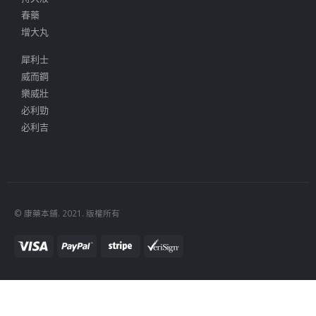
春藥
增大丸
犀利士
威而鋼
樂威壯
必利勁
必利吉
© 康藥本鋪. 2021. 版權所有