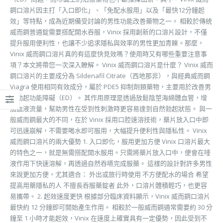
鋼口溶片因主打「入口即化」、「免配水服用」以及「最快12分鐘起
效」等特點，成為近期備受討論的男性功能改善藥物之一。 相較於傳統
威而鋼普通錠需要搭配開水吞服，Vinix 採用創新的口溶片設計，不僅
提升服用便利性，也讓不少追求隱私與效率的男性更加青睞。那麼，
Vinix 威而鋼口溶片真的有這麼快見效嗎？使用時又有哪些重要注意事
項？本文將帶您一次深入瞭解。 Vinix 威而鋼口溶片是什麼？ Vinix 威而
鋼口溶片的主要成分為 Sildenafil Citrate（西地那非），與經典威而鋼
Viagra 使用相同有效成分，屬於 PDE5 抑制劑類藥物，主要用於改善男
性勃起功能障礙（ED）。 其作用原理是透過放鬆陰莖海綿體血管，增
加血液流量，幫助男性在受到性刺激時更容易達到自然勃起狀態。 與一
般威而鋼最大的不同，在於 Vinix 採用口腔速溶技術，藥片放入口中即
可迅速崩解，不需要喝水即可服用，大幅提升便利性與隱私性。 Vinix
威而鋼口溶片的兩大優勢 1. 入口即化，服用更加方便 Vinix 口溶片最大
的特色之一，就是無需搭配開水服用。只需將藥片放入口中，便會在唾
液作用下快速溶解，再透過自然吞嚥完成服藥。 這樣的設計對許多男性
來說更加方便，尤其適合： 外出或旅行時使用 不方便配水的場合 希望
提高用藥隱私的人 不擅長吞服藥錠者 此外，口溶片體積輕巧，也更容
易攜帶。 2. 起效速度更快 根據部分臨床資料顯示，Vinix 威而鋼口溶片
最快約 12 分鐘即可開始產生作用。 相較於一般威而鋼通常需要約 30 分
鐘至 1 小時才能起效，Vinix 在速度上確實具有一定優勢，因此受到不