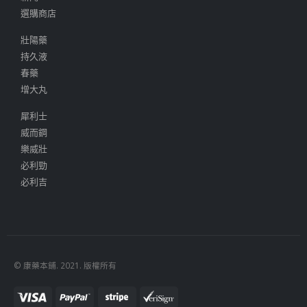
選購商店
壯陽藥
持久液
春藥
增大丸
犀利士
威而鋼
樂威壯
必利勁
必利吉
© 康藥本鋪. 2021. 版權所有