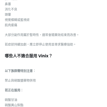
鼻塞
消化不良
頭暈
視覺模糊或藍視症
肌肉痠痛
大部分副作用屬於暫時性，通常會隨藥效結束而改善。
若症狀持續加劇，應立即停止使用並尋求醫療協助。
哪些人不適合服用 Vinix？
以下族群需特別注意：
禁止與硝酸鹽藥物併用
若正在服用：
硝酸甘油
硝酸異山梨酯