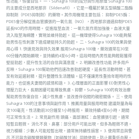
性功能，恢復自信。 一、Suhagra 100的成分與作用原理 Suhagra 100
的主要成分是西地那非（Sildenafil），它是一種屬於第五型磷酸二酯酶
抑制劑（PDE5抑制劑）的藥物。其作用機理主要包括： 抑制PDE5酶：
PDE5會分解促進血管擴張的一氧化氮（NO），西地那非通過抑制PDE5
延長NO的作用時間。 促進陰莖血流：一氧化氮作用加強後，血液大量
流入陰莖海綿體，實現並維持勃起。 這一機理使得Suhagra 100能夠幫
助男性在性刺激下達成硬挺持久的勃起。 二、Suhagra 100的效果與使
用心得 1. 快速見效與持久效果 服用Suhagra 100後，藥效通常在30至
60分鐘內開始顯現，並持續約4至6小時。這段時間內男性能夠輕鬆獲得
堅挺勃起，提升性生活的自信與滿意度。 2. 明顯改善性功能 許多用戶
反映，Suhagra 100幫助他們迅速改善勃起硬度，延長性活動時間，甚
至有效延遲射精，提升整體性生活體驗。這不僅讓男性重拾年輕時的性
能力，也促進夫妻間的感情和諧。 3. 心理層面的正面影響 ED對男性心
理壓力巨大，長期困擾可能導致焦慮、抑鬱。Suhagra 100的有效治療
幫助男性恢復自信，減少性焦慮，並改善伴侶間的親密關係。 三、使用
Suhagra 100的注意事項與副作用 1. 推薦用量與服用時間 建議劑量為每
次100毫克，性活動前30分鐘至1小時服用。 藥效持續4至6小時，期間
可正常性生活。 2. 常見副作用 頭痛、面部潮紅：血管擴張引起，通常
短暫且輕微。 消化不良、鼻塞：部分用戶可能出現，但多為輕微不適。
視力模糊：少數人可能短暫出現，通常無持續性損害。 3. 使用禁忌與警
示 不可與含硝酸鹽類藥物（如硝酸甘油）同時使用，防止嚴重低血壓。