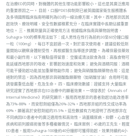
在治療ED的同時，對機體的其他生理功能影響較小，這也是其廣泛應用
的重要原因之一。 目前，口服PDE5抑制劑已被英國國家衛生服務體系
及多項國際臨床指南明確列為ED的一線治療方案。其中，西地那非因其
起效快、療效明確、安全性數據積累充分，在臨床實踐中長期佔據重要
地位。 三、推薦劑量與正確使用方法 根據臨床指南與藥物說明書，
Suhagra-100的標準用法如下：成人男性在性行為前約30至60分鐘口服
一粒（100mg），每日不宜超過一次。對於首次使用者，建議從較低劑
量開始以觀察身體耐受性，再根據醫生指導逐步調整。 為確保最佳藥效
和最小副作用，以下幾點值得留意： 空腹或清淡飲食為佳：高脂食物可
能延緩西地那非的吸收，影響起效速度和效果； 避免與酒精同服：酒精
可能干擾勃起功能並加重藥物副作用； 避免與硝酸酯類藥物合用：這是
絕對的禁忌，因為西地那非與硝酸酯類藥物（如硝酸甘油）合用時可能
誘發嚴重低血壓，危及生命。 四、臨床療效數據：證據支持 大量臨床
研究證實了西地那非在ED治療中的顯著效果。一項發表於《Annals of
Internal Medicine》的研究顯示，服用西地那非的患者勃起功能改善率
為73%-88% ，而安慰劑組僅為26%-32%。西地那非組的性交成功率為
69%，顯著高於安慰劑組的35.5%。這些數據有力地證明了西地那非在
不同病因ED患者中的廣泛適用性和高效性，涵蓋糖尿病、抑鬱、心血管
疾病和前列腺癌術後等多種複雜情況。 臨床案例：45歲的王先生，輕度
ED患者，服用Suhagra-100後約40分鐘即可獲得勃起，效果持續約4小