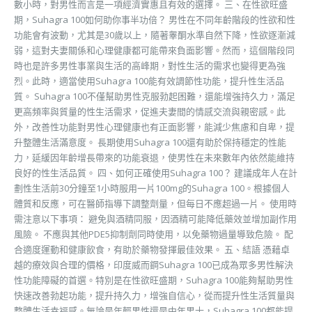
數小時，對男性而言是一項經濟實惠且有效的選擇。 三、在性欲旺盛
期，Suhagra 100如何助你事半功倍？ 男性在不同年齡階段的性欲和性
功能會有波動，尤其是30歲以上，隨著睾酮水準自然下降，性欲逐漸減
弱，這對夫妻關係和心理健康都可能帶來負面影響。然而，這個階段同
時也是許多男性事業與生活的高峰期，對性生活的需求也變得更為強
烈。此時，適當使用Suhagra 100能有效調節性功能，提升性生活品
質。 Suhagra 100不僅幫助男性克服勃起困難，還能增強持久力，滿足
更高頻率與質量的性生活需求，促進夫妻間的情感交流與親密感。此
外，改善性功能對男性心理健康也有正面影響，能減少焦慮和自卑，提
升整體生活滿意度。 長期使用Suhagra 100還有助於保持穩定的性能
力，延緩因年齡增長帶來的功能衰退，使男性在未來數年內依然能維持
良好的性生活品質。 四、如何正確使用Suhagra 100？ 建議成年人在計
劃性生活前30分鐘至1小時服用一片100mg的Suhagra 100。根據個人
體質和反應，可在醫師指導下調整劑量，但每日不應超過一片。 使用時
需注意以下事項： 避免與酒精同服，因酒精可能降低藥效並增加副作用
風險。 不應與其他PDE5抑制劑同時使用，以免藥物過量導致危險。 配
合適度運動和健康飲食，有助於藥物發揮最佳效果。 五、結語 憑藉卓
越的療效與合理的價格，印度威而鋼Suhagra 100已成為眾多男性解決
性功能障礙的首選。特別是在性欲旺盛期，Suhagra 100能夠幫助男性
快速改善勃起功能，提升持久力，增強自信心，從而提升性生活質量與
整體生活幸福感。無論是年輕男性還是中年男士，Suhagra 100都能提