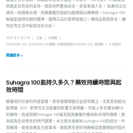
供穩定且有效的支持，幫助他們重拾自信，享受美滿人生。 如果你正在
尋找一款價格合理、效果顯著的勃起功能障礙治療藥物，Suhagra 100
無疑是值得信賴的選擇。選擇正品印度原裝進口，確保品質與安全，讓
你在性生活中綻放自信光彩。
2025 年 9 月 2 日
王晶
壯陽藥
SUHAGRA 100
,
SUHAGRA 100價格
,
印度威而鋼SUHAGRA 100
,
威而鋼
0 則留言
閱讀更多 »
Suhagra 100能持久多久？藥效持續時間與起
效時間
隨著現代社會的快速發展，男性健康問題日益受到關注，尤其是勃起功
能障礙（ED）對男性生活質量的影響尤為明顯。市面上有多種治療ED
的藥物，而威而鋼Suhagra 100毫克因其顯著的療效和合理的價格，逐
漸成為全球男性的熱門選擇。本文將全面解析Suhagra 100的成分、作
用機理、使用效果及注意事項，幫助男性更好地瞭解這款藥物如何提升