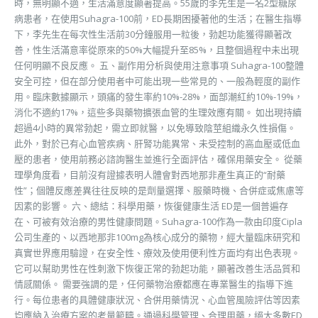
時，無明顯不適，生活滿意度顯著提高。55歲的李先生是一名2型糖尿
病患者，在使用Suhagra-100前，ED長期困擾著他的生活；在醫生指導
下，李先生在每次性生活前30分鐘服用一粒後，勃起功能獲得顯著改
善，性生活滿意率從原來的50%大幅提升至85%，且整個過程中未出現
任何明顯不良反應。 五、副作用分析與使用注意事項 Suhagra-100整體
安全可控，但在部分使用者中可能出現一些常見的、一般為輕度的副作
用。臨床數據顯示，頭痛的發生率約10%-28%，面部潮紅約10%-19%，
消化不適約17%，這些多與藥物擴張血管的生理效應有關。 如出現持續
超過4小時的異常勃起，需立即就醫，以免導致陰莖組織永久性損傷。
此外，對於已有心血管疾病、肝腎功能異常、未受控制的高血壓或低血
壓的患者，使用前務必諮詢醫生並進行全面評估，確保用藥安全。 從藥
理學角度看，目前沒有證據表明人體會對西地那非產生真正的“耐藥
性”；個體反應差異往往反映的是劑量選擇、服藥時機、合併症或焦慮等
因素的影響。 六、總結：科學用藥，恢復健康生活 ED是一個普遍存
在、可被有效治療的男性健康問題。Suhagra-100作為一款由印度Cipla
公司生產的、以西地那非100mg為核心成分的藥物，經大量臨床研究和
真實世界應用驗證，在安全性、療效及使用便利性方面均有出色表現。
它可以幫助男性在性刺激下恢復正常的勃起功能，顯著改善生活品質和
情感關係。 需要強調的是，任何藥物治療都應在專業醫生的指導下進
行。每位患者的具體健康狀況、合併用藥情況、心血管風險評估等因素
均應納入治療方案的考量範疇。通過科學管理、合理用藥，絕大多數ED