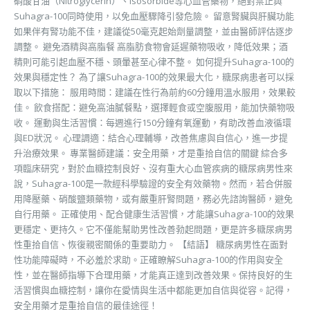
硝酸甘油（Nitroglycerin）、Isosorbide等心血管藥物，絕對禁止與
Suhagra-100同時使用，以免血壓驟降引發危險。 留意腎臟與肝臟功能
如果伴有腎功能不佳，建議從50毫克起始劑量調整，並由醫師評估逐步
調整。 避免酒精與高脂餐 高脂肪食物會延遲藥物吸收，降低效果；酒
精則可能引起血壓不穩、頭暈甚至心律不整。 如何提升Suhagra-100的
效果與穩定性？ 為了讓Suhagra-100的效果最大化，糖尿病患者可以採
取以下措施： 服用時間：建議在性行為前約60分鐘用溫水服用，效果較
佳。 飲食搭配：避免高油膩餐點，選擇輕食或空腹服用，能加快藥物吸
收。 運動與生活習慣：每週進行150分鐘有氧運動，有助改善血液循環
與ED狀況。 心理調適：結合心理輔導，改善焦慮與自信心，進一步提
升治療效果。 專業醫師建議：安全用藥，才是重拾自信的關鍵 綜合多
項臨床研究，對於血糖控制良好、沒有重大心血管疾病的糖尿病男性來
說，Suhagra-100是一款經科學驗證的安全有效藥物。然而，若合併服
用降壓藥、硝酸鹽類藥物，或有嚴重肝腎問題，務必先諮詢醫師，避免
自行用藥。 正確使用、配合健康生活習慣，才能讓Suhagra-100的效果
更穩定、更持久。它不僅能幫助男性改善勃起問題，更是許多糖尿病男
性重拾自信、恢復親密關係的重要助力。 【結語】 糖尿病男性在面對
性功能障礙時，不必羞於求助。正確瞭解Suhagra-100的作用與安全
性，並在醫師指導下合理用藥，才能真正達到改善效果。保持良好的生
活習慣與血糖控制，讓你在愛情與生活中都能更加自信與從容。記得，
安全用藥才是重拾自信的最佳途徑！