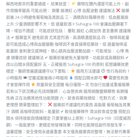
解西地那非的重要通道。 結果就是：
藥物在體內濃度可能上升，副
作用機率變高 可能出現： 頭暈 臉潮紅 心悸 血壓波動 建議做法
服藥
前後 24 小時避免葡萄柚及其飲品 三、酒精與壯陽藥併用：低血壓風險
上升 少量酒精影響不大，但 過量飲酒＋Suhagra-100 會讓血壓顯著下
降，增加不適感： 可能症狀包括： 暈眩 臉紅 心跳加快 甚至暈厥 建議做
法 ✔ 服藥當天 避免飲酒 尤其是烈酒、高酒精濃度飲品 四、咖啡與能量
飲可能造成心悸與血壓變動 咖啡因不會直接降低藥效，但 過量咖啡或
能量飲 會刺激交感神經，使心跳與血壓波動加劇。 可能增加： 心悸 焦
慮 頭暈症狀 建議做法 ✔ 服藥前後避免大量咖啡、功能飲或高糖飲料 ✔
改以白開水搭配最好 五、正確服用 Suhagra-100 的原則 若想讓藥效更
穩定，醫師普遍建議遵守以下要點：
服用方法建議
性行為前約 1
小時服用 🍽 空腹或飯後兩小時服用
搭配白開水即可
需要性刺激
才會發揮作用
劑量與安全提醒 每日僅限一次 勿自行加量或重複服藥
若有以下狀況務必先諮詢醫師： 心血管疾病 服用硝酸鹽類藥物 長期慢
性病 正在治療其他性功能問題 六、飲食與藥效總結：吃對方式，效果
更理想 簡單整理如下：
服藥前不建議吃的東西 高脂餐 葡萄柚及其果
汁 酒精 高咖啡因飲料、能量飲 ✔ 較佳服藥條件 清淡飲食或空腹 搭配白
開水 保持放鬆與情緒穩定 只要掌握以上原則，Suhagra-100（印度威而
鋼） 一般能更快、更穩定地發揮效果，同時也能降低副作用發生率。
溫馨提醒：安全使用永遠最重要 本文僅為健康資訊整理，無法替代專業