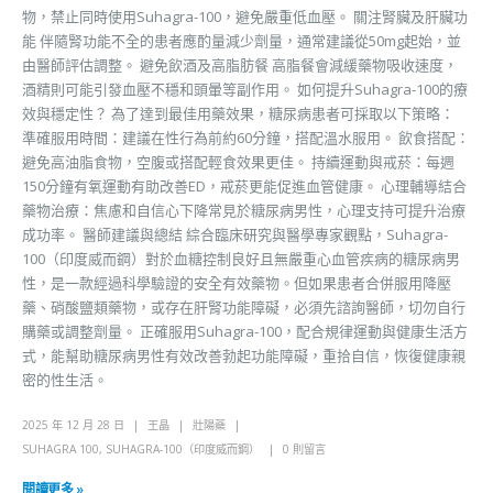
物，禁止同時使用Suhagra-100，避免嚴重低血壓。 關注腎臟及肝臟功
能 伴隨腎功能不全的患者應酌量減少劑量，通常建議從50mg起始，並
由醫師評估調整。 避免飲酒及高脂肪餐 高脂餐會減緩藥物吸收速度，
酒精則可能引發血壓不穩和頭暈等副作用。 如何提升Suhagra-100的療
效與穩定性？ 為了達到最佳用藥效果，糖尿病患者可採取以下策略：
準確服用時間：建議在性行為前約60分鐘，搭配溫水服用。 飲食搭配：
避免高油脂食物，空腹或搭配輕食效果更佳。 持續運動與戒菸：每週
150分鐘有氧運動有助改善ED，戒菸更能促進血管健康。 心理輔導結合
藥物治療：焦慮和自信心下降常見於糖尿病男性，心理支持可提升治療
成功率。 醫師建議與總結 綜合臨床研究與醫學專家觀點，Suhagra-
100（印度威而鋼）對於血糖控制良好且無嚴重心血管疾病的糖尿病男
性，是一款經過科學驗證的安全有效藥物。但如果患者合併服用降壓
藥、硝酸鹽類藥物，或存在肝腎功能障礙，必須先諮詢醫師，切勿自行
購藥或調整劑量。 正確服用Suhagra-100，配合規律運動與健康生活方
式，能幫助糖尿病男性有效改善勃起功能障礙，重拾自信，恢復健康親
密的性生活。
2025 年 12 月 28 日
王晶
壯陽藥
SUHAGRA 100
,
SUHAGRA-100（印度威而鋼）
0 則留言
閱讀更多 »