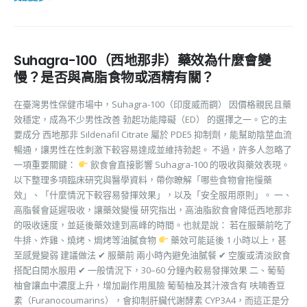
Suhagra-100（西地那非）藥效為什麼會變
慢？是否與高脂食物或酒精有關？
在臺灣男性保健市場中，Suhagra-100（印度威而鋼） 因價格親民且藥
效穩定，成為不少男性改善 勃起功能障礙（ED） 的選擇之一。它的主
要成分 西地那非 Sildenafil Citrate 屬於 PDE5 抑制劑，能幫助陰莖血流
暢通，讓男性在性刺激下較容易達成並維持勃起。 不過，許多人忽略了
一項重要關鍵：
飲食會直接影響 Suhagra-100 的吸收與藥效表現。
以下整理多項臨床研究與醫學資料，帶你瞭解「哪些食物會拖慢藥
效」、「什麼情況下較容易發揮效果」，以及「安全服用原則」。 一、
高脂餐會延遲吸收，讓藥效變慢 研究指出，高油脂飲食會降低西地那非
的吸收速度，並延後藥效達到高峰的時間。也就是說： 若在服藥前吃了
牛排、炸雞、燒烤、焗烤等油膩食物
藥效可能延後 1 小時以上，甚
至感覺變弱 建議做法 ✔ 服藥前 兩小時內避免油膩餐 ✔ 空腹或清淡飲食
搭配白開水服用 ✔ 一般情況下，30–60 分鐘內較易發揮效果 二、葡萄
柚會讓血中濃度上升，增加副作用風險 葡萄柚及其汁液含有 呋喃香豆
素（Furanocoumarins），會抑制肝臟代謝酵素 CYP3A4，而這正是分