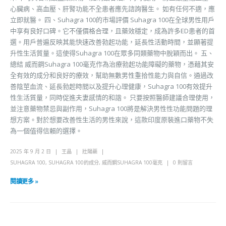
心臟病、高血壓、肝腎功能不全患者應先諮詢醫生。 如有任何不適，應
立即就醫。 四、Suhagra 100的市場評價 Suhagra 100在全球男性用戶
中享有良好口碑。它不僅價格合理，且藥效穩定，成為許多ED患者的首
選。用戶普遍反映其能快速改善勃起功能，延長性活動時間，並顯著提
升性生活質量。這使得Suhagra 100在眾多同類藥物中脫穎而出。 五、
總結 威而鋼Suhagra 100毫克作為治療勃起功能障礙的藥物，憑藉其安
全有效的成分和良好的療效，幫助無數男性重拾性能力與自信。通過改
善陰莖血流、延長勃起時間以及提升心理健康，Suhagra 100有效提升
性生活質量，同時促進夫妻感情的和諧。 只要按照醫師建議合理使用，
並注意藥物禁忌與副作用，Suhagra 100將是解決男性性功能問題的理
想方案。對於想要改善性生活的男性來說，這款印度原裝進口藥物不失
為一個值得信賴的選擇。
2025 年 9 月 2 日
王晶
壯陽藥
SUHAGRA 100
,
SUHAGRA 100的成分
,
威而鋼SUHAGRA 100毫克
0 則留言
閱讀更多 »