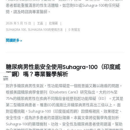
患者都能重獲滿意的性生活體驗。如您對ED或Suhagra-100有任何疑
問，請及時諮詢專業醫師。
2026 年 5 月 15 日
王晶
壯陽藥
SUHAGRA 100
,
SUHAGRA-100的使用方法
0 則留言
閱讀更多 »
糖尿病男性能安全使用Suhagra-100（印度威
而鋼）嗎？專業醫學解析
對許多糖尿病男性來說，性功能障礙是一個既普遍又難以啟齒的問題。
根據美國糖尿病學會期刊《Diabetes Care》研究指出，大約35%至
75%的糖尿病男性在疾病不同階段會經歷勃起功能障礙（ED）。尤其是
第二型糖尿病患者，罹患ED的風險比非糖尿病男性高出三倍以上。 面
對這種挑戰，Suhagra-100（印度版威而鋼）因價格親民、效果穩定、
安全性佳，成為許多患者的首選壯陽藥。本篇文章將從醫學角度剖析
Suhagra-100的藥理機制、功效、安全性及糖尿病患者使用建議，幫助