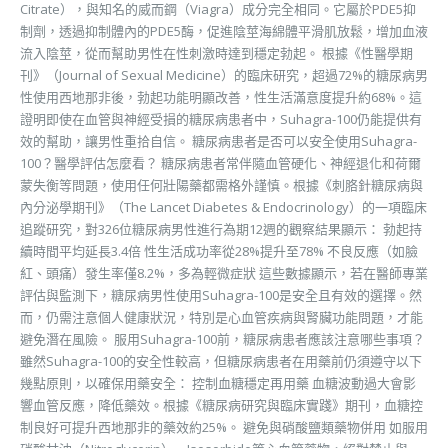
Citrate），與知名的威而鋼（Viagra）成分完全相同。它屬於PDE5抑
制劑，透過抑制體內的PDE5酶，促進陰莖海綿體平滑肌放鬆，增加血液
流入陰莖，從而幫助男性在性刺激時達到穩定勃起。 根據《性醫學期
刊》（Journal of Sexual Medicine）的臨床研究，超過72%的糖尿病男
性使用西地那非後，勃起功能明顯改善，性生活滿意度提升約68%。這
證明即使在血管與神經受損的糖尿病患者中，Suhagra-100仍能提供有
效的幫助，讓男性重拾自信。 糖尿病患者是否可以安全使用Suhagra-
100？醫學評估怎麼看？ 糖尿病患者常伴隨血管硬化、神經退化和荷爾
蒙失衡等問題，使用任何壯陽藥都需格外謹慎。根據《刺胳針糖尿病與
內分泌學期刊》（The Lancet Diabetes & Endocrinology）的一項臨床
追蹤研究，對326位糖尿病男性進行為期12週的觀察結果顯示： 勃起持
續時間平均延長3.4倍 性生活成功率從28%提升至78% 不良反應（如臉
紅、頭痛）發生率僅8.2%，多為輕微症狀 這些數據顯示，若在醫師專業
評估與監測下，糖尿病男性使用Suhagra-100是安全且有效的選擇。然
而，仍需注意個人健康狀況，特別是心血管疾病與腎臟功能問題，才能
避免潛在風險。 服用Suhagra-100前，糖尿病患者應該注意哪些事項？
雖然Suhagra-100的安全性較高，但糖尿病患者在用藥前仍須遵守以下
幾點原則，以確保用藥安全： 控制血糖穩定再用藥 血糖波動過大會影
響血管反應，降低藥效。根據《糖尿病研究與臨床實踐》期刊，血糖控
制良好可提升西地那非的藥效約25%。 避免與硝酸鹽類藥物併用 如服用