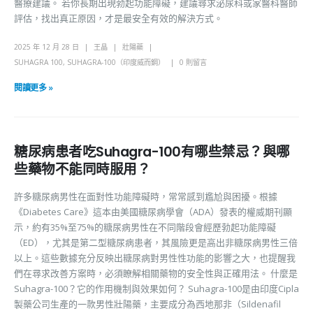
醫療建議。 若你長期出現勃起功能障礙，建議尋求泌尿科或家醫科醫師
評估，找出真正原因，才是最安全有效的解決方式。
2025 年 12 月 28 日
王晶
壯陽藥
SUHAGRA 100
,
SUHAGRA-100（印度威而鋼）
0 則留言
閱讀更多 »
糖尿病患者吃Suhagra-100有哪些禁忌？與哪
些藥物不能同時服用？
許多糖尿病男性在面對性功能障礙時，常常感到尷尬與困擾。根據
《Diabetes Care》這本由美國糖尿病學會（ADA）發表的權威期刊顯
示，約有35%至75%的糖尿病男性在不同階段會經歷勃起功能障礙
（ED），尤其是第二型糖尿病患者，其風險更是高出非糖尿病男性三倍
以上。這些數據充分反映出糖尿病對男性性功能的影響之大，也提醒我
們在尋求改善方案時，必須瞭解相關藥物的安全性與正確用法。 什麼是
Suhagra-100？它的作用機制與效果如何？ Suhagra-100是由印度Cipla
製藥公司生產的一款男性壯陽藥，主要成分為西地那非（Sildenafil