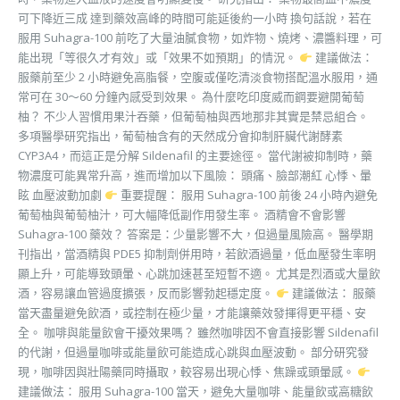
可下降近三成 達到藥效高峰的時間可能延後約一小時 換句話說，若在
服用 Suhagra-100 前吃了大量油膩食物，如炸物、燒烤、濃醬料理，可
能出現「等很久才有效」或「效果不如預期」的情況。
建議做法：
服藥前至少 2 小時避免高脂餐，空腹或僅吃清淡食物搭配溫水服用，通
常可在 30～60 分鐘內感受到效果。 為什麼吃印度威而鋼要避開葡萄
柚？ 不少人習慣用果汁吞藥，但葡萄柚與西地那非其實是禁忌組合。
多項醫學研究指出，葡萄柚含有的天然成分會抑制肝臟代謝酵素
CYP3A4，而這正是分解 Sildenafil 的主要途徑。 當代謝被抑制時，藥
物濃度可能異常升高，進而增加以下風險： 頭痛、臉部潮紅 心悸、暈
眩 血壓波動加劇
重要提醒： 服用 Suhagra-100 前後 24 小時內避免
葡萄柚與葡萄柚汁，可大幅降低副作用發生率。 酒精會不會影響
Suhagra-100 藥效？ 答案是：少量影響不大，但過量風險高。 醫學期
刊指出，當酒精與 PDE5 抑制劑併用時，若飲酒過量，低血壓發生率明
顯上升，可能導致頭暈、心跳加速甚至短暫不適。 尤其是烈酒或大量飲
酒，容易讓血管過度擴張，反而影響勃起穩定度。
建議做法： 服藥
當天盡量避免飲酒，或控制在極少量，才能讓藥效發揮得更平穩、安
全。 咖啡與能量飲會干擾效果嗎？ 雖然咖啡因不會直接影響 Sildenafil
的代謝，但過量咖啡或能量飲可能造成心跳與血壓波動。 部分研究發
現，咖啡因與壯陽藥同時攝取，較容易出現心悸、焦躁或頭暈感。
建議做法： 服用 Suhagra-100 當天，避免大量咖啡、能量飲或高糖飲