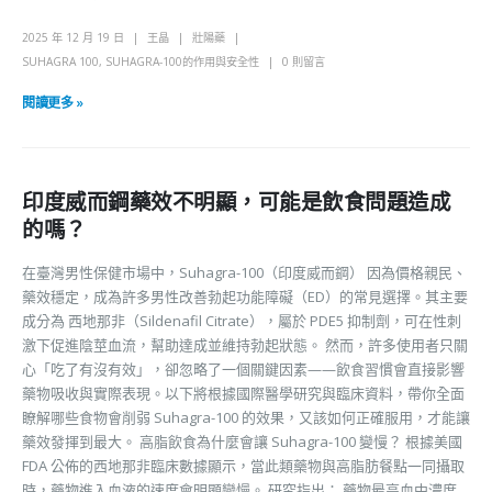
2025 年 12 月 19 日
王晶
壯陽藥
SUHAGRA 100
,
SUHAGRA-100的作用與安全性
0 則留言
閱讀更多 »
印度威而鋼藥效不明顯，可能是飲食問題造成
的嗎？
在臺灣男性保健市場中，Suhagra-100（印度威而鋼） 因為價格親民、
藥效穩定，成為許多男性改善勃起功能障礙（ED）的常見選擇。其主要
成分為 西地那非（Sildenafil Citrate），屬於 PDE5 抑制劑，可在性刺
激下促進陰莖血流，幫助達成並維持勃起狀態。 然而，許多使用者只關
心「吃了有沒有效」，卻忽略了一個關鍵因素——飲食習慣會直接影響
藥物吸收與實際表現。以下將根據國際醫學研究與臨床資料，帶你全面
瞭解哪些食物會削弱 Suhagra-100 的效果，又該如何正確服用，才能讓
藥效發揮到最大。 高脂飲食為什麼會讓 Suhagra-100 變慢？ 根據美國
FDA 公佈的西地那非臨床數據顯示，當此類藥物與高脂肪餐點一同攝取
時，藥物進入血液的速度會明顯變慢。 研究指出： 藥物最高血中濃度