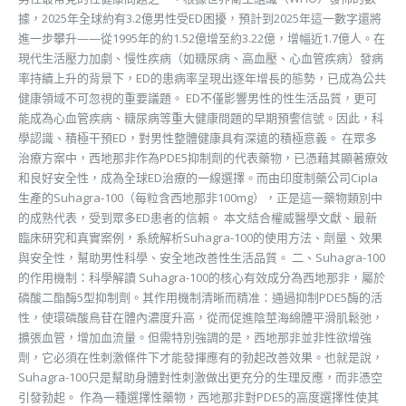
據，2025年全球約有3.2億男性受ED困擾，預計到2025年這一數字還將
進一步攀升——從1995年的約1.52億增至約3.22億，增幅近1.7億人。在
現代生活壓力加劇、慢性疾病（如糖尿病、高血壓、心血管疾病）發病
率持續上升的背景下，ED的患病率呈現出逐年增長的態勢，已成為公共
健康領域不可忽視的重要議題。 ED不僅影響男性的性生活品質，更可
能成為心血管疾病、糖尿病等重大健康問題的早期預警信號。因此，科
學認識、積極干預ED，對男性整體健康具有深遠的積極意義。 在眾多
治療方案中，西地那非作為PDE5抑制劑的代表藥物，已憑藉其顯著療效
和良好安全性，成為全球ED治療的一線選擇。而由印度制藥公司Cipla
生產的Suhagra-100（每粒含西地那非100mg），正是這一藥物類別中
的成熟代表，受到眾多ED患者的信賴。 本文結合權威醫學文獻、最新
臨床研究和真實案例，系統解析Suhagra-100的使用方法、劑量、效果
與安全性，幫助男性科學、安全地改善性生活品質。 二、Suhagra-100
的作用機制：科學解讀 Suhagra-100的核心有效成分為西地那非，屬於
磷酸二酯酶5型抑制劑。其作用機制清晰而精准：通過抑制PDE5酶的活
性，使環磷酸鳥苷在體內濃度升高，從而促進陰莖海綿體平滑肌鬆弛，
擴張血管，增加血流量。但需特別強調的是，西地那非並非性欲增強
劑，它必須在性刺激條件下才能發揮應有的勃起改善效果。也就是說，
Suhagra-100只是幫助身體對性刺激做出更充分的生理反應，而非憑空
引發勃起。 作為一種選擇性藥物，西地那非對PDE5的高度選擇性使其