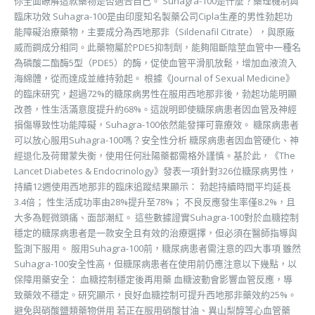
你全面瞭解這款藥物是否適合自己。 Suhagra-100是什麼？藥理機制與
臨床功效 Suhagra-100是由印度知名製藥公司Cipla生產的男性勃起功
能障礙治療藥物，主要成分為西地那非（Sildenafil Citrate），與原廠
威而鋼成分相同。此藥物屬於PDE5抑制劑，能夠阻斷陰莖血管中一種名
為磷酸二酯酶5型（PDE5）的酶，促使血管平滑肌放鬆，增加血液流入
海綿體，從而達成並維持勃起。 根據《Journal of Sexual Medicine》
的臨床研究，超過72%的糖尿病男性在服用西地那非後，勃起功能明顯
改善，性生活滿意度提升約68%。這說明即使糖尿病患者因血管及神經
損傷導致性功能障礙，Suhagra-100依然能發揮可靠療效。 糖尿病患者
可以放心服用Suhagra-100嗎？安全性分析 糖尿病患者因血管硬化、神
經退化及荷爾蒙失衡，使用任何壯陽藥都需格外謹慎。基於此，《The
Lancet Diabetes & Endocrinology》發表一項針對326位糖尿病男性，
持續12週使用西地那非的臨床追蹤結果顯示： 勃起持續時間平均延長
3.4倍； 性生活成功率由28%提升至78%； 不良反應發生率僅8.2%，且
大多為輕微頭痛、面部潮紅。 這些數據證實Suhagra-100對於血糖控制
穩定的糖尿病患者是一款安全且有效的治療選擇，但必須在醫師指導與
監測下服用。 服用Suhagra-100前，糖尿病患者需注意的四大事項 雖然
Suhagra-100安全性高，但糖尿病患者在使用前仍應注意以下幾點，以
保障用藥安全： 血糖控制穩定後再用藥 血糖波動會影響血管反應，導
致藥效不穩定。研究顯示，良好血糖控制可提升西地那非藥效約25%。
避免與硝酸鹽類藥物併用 若正在服用硝酸甘油、異山梨醇等心血管藥