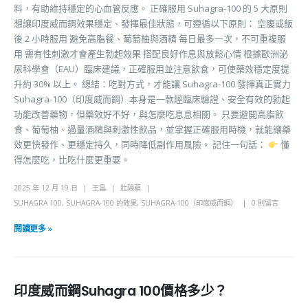
料，有助維持穩定的心血管反應。 正確服用 Suhagra-100 的 5 大原則
想讓印度威而鋼效果穩定、發揮最佳狀態，可遵循以下原則： 空腹或飯
後 2 小時服用 避免高脂餐、葡萄柚與酒精 每日最多一次，不可重複服
用 需有性刺激才會產生勃起效果 搭配良好作息與放鬆心情 根據歐洲泌
尿科學會（EAU）臨床建議，正確服用並注意飲食，可使藥效穩定度提
升約 30% 以上。 總結：吃對方式，才能讓 Suhagra-100 發揮真正實力
Suhagra-100（印度威而鋼）本身是一款經臨床驗證、安全有效的勃起
功能改善藥物，但藥效好不好，與怎麼吃息息相關。 只要避開高脂飲
食、葡萄柚、過量酒精與刺激性飲品，並掌握正確服用時機，就能讓藥
效更快發作、更穩定持久，同時降低副作用風險。 記住一句話：
懂
得怎麼吃，比吃什麼更重要。
2025 年 12 月 19 日
王晶
壯陽藥
SUHAGRA 100
,
SUHAGRA-100 的效果
,
SUHAGRA-100（印度威而鋼）
0 則留言
閱讀更多 »
印度威而鋼Suhagra 100價格多少？