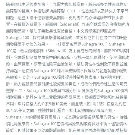
隨著現代生活節奏加快，工作壓力與年齡增長，越來越多男性面臨性功
能障礙的挑戰，包括勃起功能障礙（ED）、性欲減退以及持久力不足等
問題，這些困擾不僅影響夫妻關係，更對男性的心理健康帶來負面影
響。在這樣的背景下，威而鋼（Sildenafil）作為全球公認的治療勃起功
能障礙藥物，幫助了無數男性重拾自信。本文將聚焦於印度品牌
Suhagra 100，探討其價格優勢與功效，並分析它如何在男性性欲旺盛
期發揮事半功倍的效果。 一、什麼是威而鋼Suhagra 100？ Suhagra
100是一款以西地那非（Sildenafil）為主要成分的藥物，屬於PDE5抑制
劑。它通過抑制陰莖血管中的PDE5酶，促進一氧化氮釋放，使平滑肌放
鬆、血管擴張，從而增加陰莖血液流量，幫助男性在性刺激下達到並維
持勃起。這使得Suhagra 100對因血液循環不良導致的勃起功能障礙效
果顯著。 此外，Suhagra 100還能提升性欲與性表現，特別適合因年
齡、壓力或健康問題引起性欲減退的男性，成為他們改善性生活的可靠
選擇。 二、Suhagra 100價格與市場分析 印度製造的Suhagra 100價格
相對親民，是其在市場上受歡迎的重要原因。根據購買管道和包裝數量
不同，單片價格大約介於5至10美元，而盒裝（如10片裝）價格則約在
30至50美元之間，整體性價比極高。相比其他國際品牌威而鋼，
Suhagra 100的價格更具吸引力，尤其適合需要長期服用的男性。 從性
價比角度來看，Suhagra 100在價格與療效間取得良好平衡。儘管價格
較低，但其效果不亞於原版威而鋼，能在短時間內改善勃起功能並持續