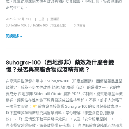
式，能幫助糖尿病男性有效改善勃起功能障礙，重拾自信，恢復健康親
密的性生活。
2025 年 12 月 28 日
王晶
壯陽藥
SUHAGRA 100
,
SUHAGRA-100（印度威而鋼）
0 則留言
閱讀更多 »
Suhagra-100（西地那非）藥效為什麼會變
慢？是否與高脂食物或酒精有關？
在臺灣男性保健市場中，Suhagra-100（印度威而鋼） 因價格親民且藥
效穩定，成為不少男性改善 勃起功能障礙（ED） 的選擇之一。它的主
要成分 西地那非 Sildenafil Citrate 屬於 PDE5 抑制劑，能幫助陰莖血流
暢通，讓男性在性刺激下較容易達成並維持勃起。 不過，許多人忽略了
一項重要關鍵：
飲食會直接影響 Suhagra-100 的吸收與藥效表現。
以下整理多項臨床研究與醫學資料，帶你瞭解「哪些食物會拖慢藥
效」、「什麼情況下較容易發揮效果」，以及「安全服用原則」。 一、
高脂餐會延遲吸收，讓藥效變慢 研究指出，高油脂飲食會降低西地那非