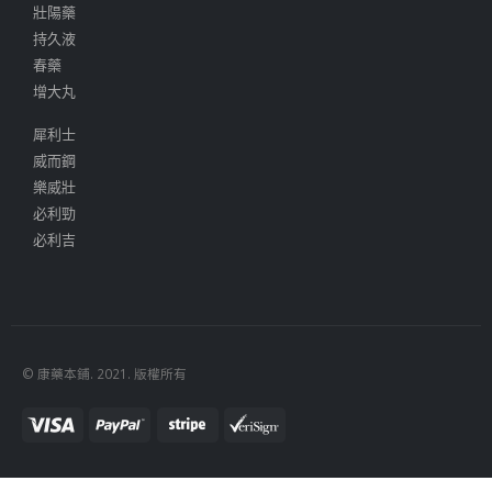
壯陽藥
持久液
春藥
增大丸
犀利士
威而鋼
樂威壯
必利勁
必利吉
© 康藥本鋪. 2021. 版權所有