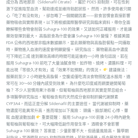
成分為 西地那非（Sildenafil Citrate），屬於 PDE5 抑制劑，可在性刺
激下促進陰莖血流，幫助達成並維持勃起狀態。 然而，許多使用者只關
心「吃了有沒有效」，卻忽略了一個關鍵因素——飲食習慣會直接影響
藥物吸收與實際表現。以下將根據國際醫學研究與臨床資料，帶你全面
瞭解哪些食物會削弱 Suhagra-100 的效果，又該如何正確服用，才能讓
藥效發揮到最大。 高脂飲食為什麼會讓 Suhagra-100 變慢？ 根據美國
FDA 公佈的西地那非臨床數據顯示，當此類藥物與高脂肪餐點一同攝取
時，藥物進入血液的速度會明顯變慢。 研究指出： 藥物最高血中濃度
可下降近三成 達到藥效高峰的時間可能延後約一小時 換句話說，若在
服用 Suhagra-100 前吃了大量油膩食物，如炸物、燒烤、濃醬料理，可
能出現「等很久才有效」或「效果不如預期」的情況。
建議做法：
服藥前至少 2 小時避免高脂餐，空腹或僅吃清淡食物搭配溫水服用，通
常可在 30～60 分鐘內感受到效果。 為什麼吃印度威而鋼要避開葡萄
柚？ 不少人習慣用果汁吞藥，但葡萄柚與西地那非其實是禁忌組合。
多項醫學研究指出，葡萄柚含有的天然成分會抑制肝臟代謝酵素
CYP3A4，而這正是分解 Sildenafil 的主要途徑。 當代謝被抑制時，藥
物濃度可能異常升高，進而增加以下風險： 頭痛、臉部潮紅 心悸、暈
眩 血壓波動加劇
重要提醒： 服用 Suhagra-100 前後 24 小時內避免
葡萄柚與葡萄柚汁，可大幅降低副作用發生率。 酒精會不會影響
Suhagra-100 藥效？ 答案是：少量影響不大，但過量風險高。 醫學期
刊指出，當酒精與 PDE5 抑制劑併用時，若飲酒過量，低血壓發生率明