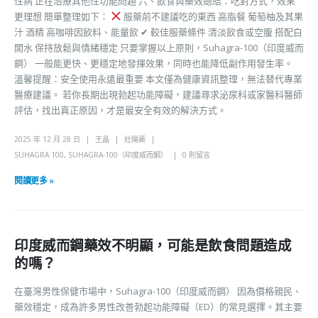
性病 正在治療其他性功能問題 六、飲食與藥效總結：吃對方式，效果
更理想 簡單整理如下：
服藥前不建議吃的東西 高脂餐 葡萄柚及其果
汁 酒精 高咖啡因飲料、能量飲 ✔ 較佳服藥條件 清淡飲食或空腹 搭配白
開水 保持放鬆與情緒穩定 只要掌握以上原則，Suhagra-100（印度威而
鋼） 一般能更快、更穩定地發揮效果，同時也能降低副作用發生率。
溫馨提醒：安全使用永遠最重要 本文僅為健康資訊整理，無法替代專業
醫療建議。 若你長期出現勃起功能障礙，建議尋求泌尿科或家醫科醫師
評估，找出真正原因，才是最安全有效的解決方式。
2025 年 12 月 28 日
王晶
壯陽藥
SUHAGRA 100
,
SUHAGRA-100（印度威而鋼）
0 則留言
閱讀更多 »
印度威而鋼藥效不明顯，可能是飲食問題造成
的嗎？
在臺灣男性保健市場中，Suhagra-100（印度威而鋼） 因為價格親民、
藥效穩定，成為許多男性改善勃起功能障礙（ED）的常見選擇。其主要