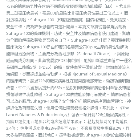
75%的糖尿病男性在疾病不同階段會經歷勃起功能障礙（ED）。尤其是
第二型糖尿病患者，罹患ED的風險比非糖尿病男性高出三倍以上。 面
對這種挑戰，Suhagra-100（印度版威而鋼）因價格親民、效果穩定、
安全性佳，成為許多患者的首選壯陽藥。本篇文章將從醫學角度剖析
Suhagra-100的藥理機制、功效、安全性及糖尿病患者使用建議，幫助
你全面瞭解這款藥物是否適合自己。 Suhagra-100是什麼？藥理機制與
臨床功效 Suhagra-100是由印度知名製藥公司Cipla生產的男性勃起功
能障礙治療藥物，主要成分為西地那非（Sildenafil Citrate），與原廠
威而鋼成分相同。此藥物屬於PDE5抑制劑，能夠阻斷陰莖血管中一種名
為磷酸二酯酶5型（PDE5）的酶，促使血管平滑肌放鬆，增加血液流入
海綿體，從而達成並維持勃起。 根據《Journal of Sexual Medicine》
的臨床研究，超過72%的糖尿病男性在服用西地那非後，勃起功能明顯
改善，性生活滿意度提升約68%。這說明即使糖尿病患者因血管及神經
損傷導致性功能障礙，Suhagra-100依然能發揮可靠療效。 糖尿病患者
可以放心服用Suhagra-100嗎？安全性分析 糖尿病患者因血管硬化、神
經退化及荷爾蒙失衡，使用任何壯陽藥都需格外謹慎。基於此，《The
Lancet Diabetes & Endocrinology》發表一項針對326位糖尿病男性，
持續12週使用西地那非的臨床追蹤結果顯示： 勃起持續時間平均延長
3.4倍； 性生活成功率由28%提升至78%； 不良反應發生率僅8.2%，且
大多為輕微頭痛、面部潮紅。 這些數據證實Suhagra-100對於血糖控制