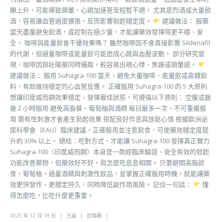
顯上升，可能導致頭暈、心跳加速甚至短暫不適。 尤其是烈酒或大量飲
酒，容易讓血管過度擴張，反而影響勃起穩定度。
建議做法： 服藥
當天盡量避免飲酒，或控制在極少量，才能讓藥效發揮得更平穩、安
全。 咖啡與能量飲會干擾效果嗎？ 雖然咖啡因不會直接影響 Sildenafil
的代謝，但過量咖啡或能量飲可能造成心跳與血壓波動。 部分研究發
現，咖啡因與壯陽藥同時攝取，較容易出現心悸、焦躁或頭暈感。
建議做法： 服用 Suhagra-100 當天，避免大量咖啡、能量飲或高糖飲
料，有助維持穩定的心血管反應。 正確服用 Suhagra-100 的 5 大原則
想讓印度威而鋼效果穩定、發揮最佳狀態，可遵循以下原則： 空腹或飯
後 2 小時服用 避免高脂餐、葡萄柚與酒精 每日最多一次，不可重複服
用 需有性刺激才會產生勃起效果 搭配良好作息與放鬆心情 根據歐洲泌
尿科學會（EAU）臨床建議，正確服用並注意飲食，可使藥效穩定度提
升約 30% 以上。 總結：吃對方式，才能讓 Suhagra-100 發揮真正實力
Suhagra-100（印度威而鋼）本身是一款經臨床驗證、安全有效的勃起
功能改善藥物，但藥效好不好，與怎麼吃息息相關。 只要避開高脂飲
食、葡萄柚、過量酒精與刺激性飲品，並掌握正確服用時機，就能讓藥
效更快發作、更穩定持久，同時降低副作用風險。 記住一句話：
懂
得怎麼吃，比吃什麼更重要。
2025 年 12 月 19 日
王晶
壯陽藥