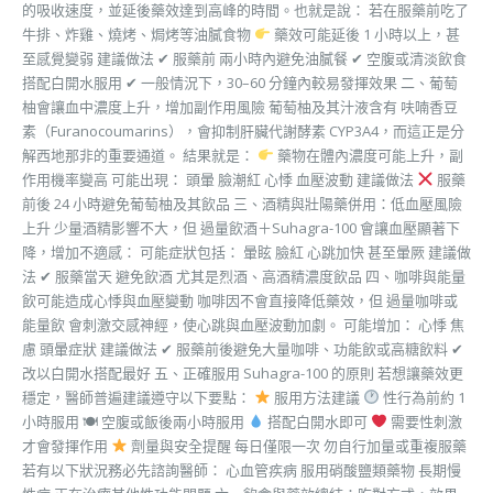
的吸收速度，並延後藥效達到高峰的時間。也就是說： 若在服藥前吃了
牛排、炸雞、燒烤、焗烤等油膩食物
藥效可能延後 1 小時以上，甚
至感覺變弱 建議做法 ✔ 服藥前 兩小時內避免油膩餐 ✔ 空腹或清淡飲食
搭配白開水服用 ✔ 一般情況下，30–60 分鐘內較易發揮效果 二、葡萄
柚會讓血中濃度上升，增加副作用風險 葡萄柚及其汁液含有 呋喃香豆
素（Furanocoumarins），會抑制肝臟代謝酵素 CYP3A4，而這正是分
解西地那非的重要通道。 結果就是：
藥物在體內濃度可能上升，副
作用機率變高 可能出現： 頭暈 臉潮紅 心悸 血壓波動 建議做法
服藥
前後 24 小時避免葡萄柚及其飲品 三、酒精與壯陽藥併用：低血壓風險
上升 少量酒精影響不大，但 過量飲酒＋Suhagra-100 會讓血壓顯著下
降，增加不適感： 可能症狀包括： 暈眩 臉紅 心跳加快 甚至暈厥 建議做
法 ✔ 服藥當天 避免飲酒 尤其是烈酒、高酒精濃度飲品 四、咖啡與能量
飲可能造成心悸與血壓變動 咖啡因不會直接降低藥效，但 過量咖啡或
能量飲 會刺激交感神經，使心跳與血壓波動加劇。 可能增加： 心悸 焦
慮 頭暈症狀 建議做法 ✔ 服藥前後避免大量咖啡、功能飲或高糖飲料 ✔
改以白開水搭配最好 五、正確服用 Suhagra-100 的原則 若想讓藥效更
穩定，醫師普遍建議遵守以下要點：
服用方法建議
性行為前約 1
小時服用 🍽 空腹或飯後兩小時服用
搭配白開水即可
需要性刺激
才會發揮作用
劑量與安全提醒 每日僅限一次 勿自行加量或重複服藥
若有以下狀況務必先諮詢醫師： 心血管疾病 服用硝酸鹽類藥物 長期慢