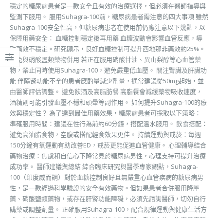
穩定的糖尿病患者是一款安全且有效的治療選擇，但必須在醫師指導與
監測下服用。 服用Suhagra-100前，糖尿病患者需注意的四大事項 雖然
Suhagra-100安全性高，但糖尿病患者在使用前仍應注意以下幾點，以
保障用藥安全： 血糖控制穩定後再用藥 血糖波動會影響血管反應，導
致藥效不穩定。研究顯示，良好血糖控制可提升西地那非藥效約25%。
避免與硝酸鹽類藥物併用 若正在服用硝酸甘油、異山梨醇等心血管藥
物，禁止同時使用Suhagra-100，避免嚴重低血壓。 關注腎臟及肝臟功
能 伴隨腎功能不全的患者應酌量減少劑量，通常建議從50mg起始，並
由醫師評估調整。 避免飲酒及高脂肪餐 高脂餐會減緩藥物吸收速度，
酒精則可能引發血壓不穩和頭暈等副作用。 如何提升Suhagra-100的療
效與穩定性？ 為了達到最佳用藥效果，糖尿病患者可採取以下策略：
準確服用時間：建議在性行為前約60分鐘，搭配溫水服用。 飲食搭配：
避免高油脂食物，空腹或搭配輕食效果更佳。 持續運動與戒菸：每週
150分鐘有氧運動有助改善ED，戒菸更能促進血管健康。 心理輔導結合
藥物治療：焦慮和自信心下降常見於糖尿病男性，心理支持可提升治療
成功率。 醫師建議與總結 綜合臨床研究與醫學專家觀點，Suhagra-
100（印度威而鋼）對於血糖控制良好且無嚴重心血管疾病的糖尿病男
性，是一款經過科學驗證的安全有效藥物。但如果患者合併服用降壓
藥、硝酸鹽類藥物，或存在肝腎功能障礙，必須先諮詢醫師，切勿自行
購藥或調整劑量。 正確服用Suhagra-100，配合規律運動與健康生活方