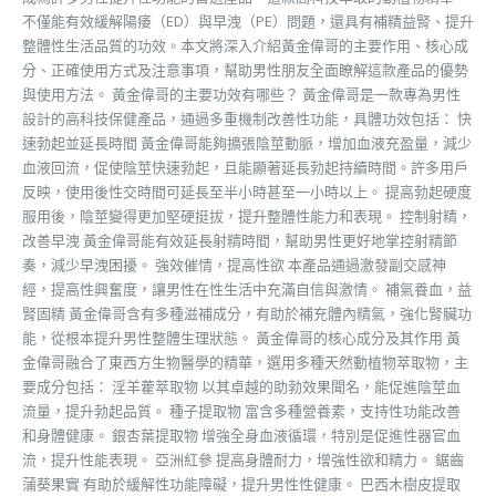
不僅能有效緩解陽痿（ED）與早洩（PE）問題，還具有補精益腎、提升
整體性生活品質的功效。本文將深入介紹黃金偉哥的主要作用、核心成
分、正確使用方式及注意事項，幫助男性朋友全面瞭解這款產品的優勢
與使用方法。 黃金偉哥的主要功效有哪些？ 黃金偉哥是一款專為男性
設計的高科技保健產品，通過多重機制改善性功能，具體功效包括： 快
速勃起並延長時間 黃金偉哥能夠擴張陰莖動脈，增加血液充盈量，減少
血液回流，促使陰莖快速勃起，且能顯著延長勃起持續時間。許多用戶
反映，使用後性交時間可延長至半小時甚至一小時以上。 提高勃起硬度
服用後，陰莖變得更加堅硬挺拔，提升整體性能力和表現。 控制射精，
改善早洩 黃金偉哥能有效延長射精時間，幫助男性更好地掌控射精節
奏，減少早洩困擾。 強效催情，提高性欲 本產品通過激發副交感神
經，提高性興奮度，讓男性在性生活中充滿自信與激情。 補氣養血，益
腎固精 黃金偉哥含有多種滋補成分，有助於補充體內精氣，強化腎臟功
能，從根本提升男性整體生理狀態。 黃金偉哥的核心成分及其作用 黃
金偉哥融合了東西方生物醫學的精華，選用多種天然動植物萃取物，主
要成分包括： 淫羊藿萃取物 以其卓越的助勃效果聞名，能促進陰莖血
流量，提升勃起品質。 種子提取物 富含多種營養素，支持性功能改善
和身體健康。 銀杏葉提取物 增強全身血液循環，特別是促進性器官血
流，提升性能表現。 亞洲紅參 提高身體耐力，增強性欲和精力。 鋸齒
蒲葵果實 有助於緩解性功能障礙，提升男性性健康。 巴西木樹皮提取