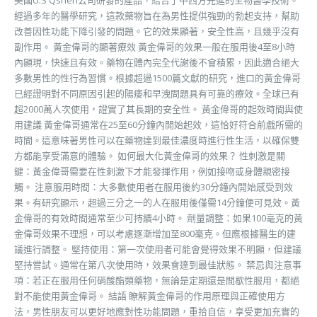
經過多年的醫學研究，這款藥物旨在為男性提供強勁的勃起支持，幫助
改善因性功能下降引發的問題。它的效果顯著，安全性高，且幾乎沒有
副作用。 黃金偉哥的顯著療效 黃金偉哥的效果一般在服用後4至8小時
內顯現，快速且有效。藥物在體內完全代謝後不會積累，因此適合絕大
多數男性的性行為習慣。根據超過1500篇文獻的研究，進口的黃金偉哥
已經證明對不同原因引起的陽痿和早洩問題具有可靠的療效。全球已有
超2000萬人次使用，證實了其長期的安全性。 黃金偉哥的起效時間與使
用建議 黃金偉哥通常在25至60分鐘內開始起效，這恰好符合前戲所需的
時間。這意味著男性可以在藥物達到最佳濃度時進行性生活，以確保雙
方都能享受滿意的體驗。 如何最大化黃金偉哥的效果？ 性刺激是關
鍵：黃金偉哥需要在性刺激下才能發揮作用，例如接吻或身體親密接
觸。 注意服用時間：大多數使用者在服用後約30分鐘內開始感受到效
果。有研究顯示，超過三分之一的人在服用後僅需14分鐘便可見效。黃
金偉哥的有效時間通常至少可持續4小時。 劑量調整：如果100毫克的黃
金偉哥效果不理想，可以考慮逐漸增加至800毫克。但應根據醫生的建
議進行調整。 堅持使用：第一次使用者可能會覺得效果不明顯，但建議
堅持嘗試。通常在第八次使用時，效果會達到最佳狀態。 禁忌與注意事
項：若正在服用任何硝酸酯類藥物，無論是定期還是間歇性服用，都絕
對不能使用黃金偉哥。 結語 瞭解黃金偉哥的作用原理與正確使用方
法，男性朋友可以更好地應對性功能問題，重拾自信，享受更加充實的