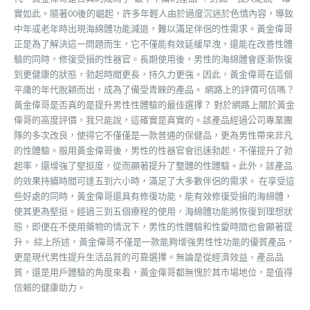
實如此。隨著00後的崛起，許多年輕人由於過度沉迷於色情內容，導致
中年或老年時出現海綿體功能減退，難以滿足伴侶的性需求。黃金偉哥
正是為了解決這一問題而生，它不僅能有效延緩早洩，還能在改善性體
驗的同時，修復受損的性器官。長期使用後，男性的海綿體會逐漸恢復
到更健康的狀態，勃起時間更長，持久力更強。因此，黃金偉哥在這個
平庸的年代脫穎而出，成為了備受青睞的產品。 網路上的評價可信嗎？
黃金偉哥是否真的是提升男性性體驗的最佳選擇？ 對於網路上關於黃金
偉哥的高度評價，我只能說，這確實是真實的。該產品經過公司專業團
隊的多次改良，使得它不僅僅是一款普通的保健品，更為男性帶來非凡
的性體驗。服用黃金偉哥後，男性的性器官會迅速勃起，不僅提升了勃
起率，還增強了堅挺度，從而顯著提升了整體的性體驗。此外，該產品
的效果持續時間可達五到六小時，滿足了大多數伴侶的需求。 在享受這
些好處的同時，黃金偉哥還具有修復功能，能有效修復受損的海綿體，
使其更為堅挺。經過三到五個療程的使用，海綿體功能將恢復到理想狀
態，即便在不使用藥物的情況下，男性的性體驗和性愛時間也會顯著提
升。 綜上所述，黃金偉哥不僅是一款能夠增強男性性功能的優質產品，
更是現代男性提升生活品質的可靠選擇。無論是從經濟效益、產品品
質，還是用戶體驗的角度來看，黃金偉哥都無愧於其市場地位，是值得
信賴的健康助力。