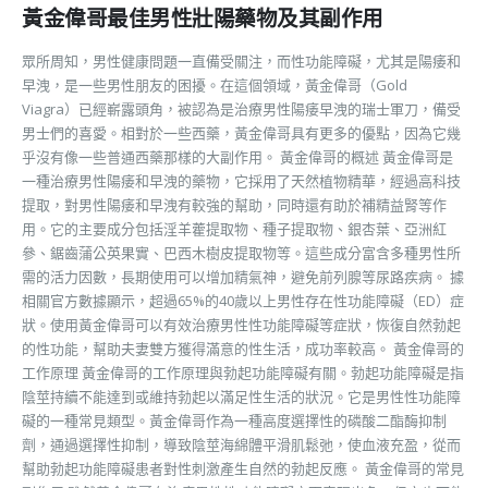
黃金偉哥最佳男性壯陽藥物及其副作用
眾所周知，男性健康問題一直備受關注，而性功能障礙，尤其是陽痿和
早洩，是一些男性朋友的困擾。在這個領域，黃金偉哥（Gold
Viagra）已經嶄露頭角，被認為是治療男性陽痿早洩的瑞士軍刀，備受
男士們的喜愛。相對於一些西藥，黃金偉哥具有更多的優點，因為它幾
乎沒有像一些普通西藥那樣的大副作用。 黃金偉哥的概述 黃金偉哥是
一種治療男性陽痿和早洩的藥物，它採用了天然植物精華，經過高科技
提取，對男性陽痿和早洩有較強的幫助，同時還有助於補精益腎等作
用。它的主要成分包括淫羊藿提取物、種子提取物、銀杏葉、亞洲紅
參、鋸齒蒲公英果實、巴西木樹皮提取物等。這些成分富含多種男性所
需的活力因數，長期使用可以增加精氣神，避免前列腺等尿路疾病。 據
相關官方數據顯示，超過65%的40歲以上男性存在性功能障礙（ED）症
狀。使用黃金偉哥可以有效治療男性性功能障礙等症狀，恢復自然勃起
的性功能，幫助夫妻雙方獲得滿意的性生活，成功率較高。 黃金偉哥的
工作原理 黃金偉哥的工作原理與勃起功能障礙有關。勃起功能障礙是指
陰莖持續不能達到或維持勃起以滿足性生活的狀況。它是男性性功能障
礙的一種常見類型。黃金偉哥作為一種高度選擇性的磷酸二酯酶抑制
劑，通過選擇性抑制，導致陰莖海綿體平滑肌鬆弛，使血液充盈，從而
幫助勃起功能障礙患者對性刺激產生自然的勃起反應。 黃金偉哥的常見