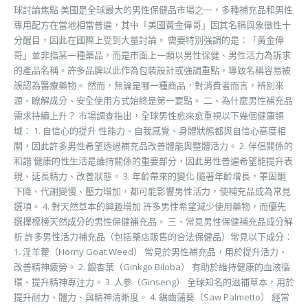
球討論焦點 美國是全球最大的男性保健品市場之一，多種補充品和男性
專用配方在當地相當普遍，其中「美國黃金偉哥」因其名稱與象徵性十
分醒目，因此在國際上受到大量討論。 需要特別強調的是：「黃金偉
哥」並非指某一種藥品，而是市面上一類以男性保健、男性活力為訴求
的產品名稱。許多品牌以此作為包裝設計或強調重點，導致名稱容易被
誤認為醫療藥物。 然而，無論是哪一種商品，對消費者而言，辨別來
源、瞭解成分、安全使用方式始終是第一要點。 二、為什麼男性補充品
需求持續上升？ 市場調查指出，全球男性愈來愈重視以下幾個健康領
域： 1. 自信心的提升 性能力、自我感覺、身體狀態都與自信心高度相
關，因此許多男性希望透過補充品改善體能與整體活力。 2. 伴侶關係的
和諧 健康的性生活是維持關係的重要部分，因此男性普遍希望能提升表
現、延長精力、改善狀態。 3. 年齡帶來的變化 隨著年齡增長，睪固酮
下降、代謝變慢、壓力增加，都可能影響男性活力，使補充品成為常見
選項。 4. 對天然草本的興趣增加 許多男性希望減少使用藥物，而優先
選擇標榜天然成分的男性保健補充品。 三、常見男性保健補充品成分解
析 許多男性活力補充品（包括藥店販售的合法保健品）常見以下成分：
1. 淫羊藿（Horny Goat Weed） 常見於男性補充品，用於提升活力、
改善精神疲勞。 2. 銀杏葉（Ginkgo Biloba） 有助於維持健康的血液循
環、提升精神專注力。 3. 人參（Ginseng） 全球知名的滋補草本，用於
提升耐力、體力、與精神清晰度。 4. 鋸齒蒲葵（Saw Palmetto） 經常