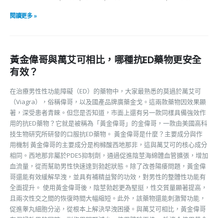
閱讀更多 »
黃金偉哥與萬艾可相比，哪種抗ED藥物更安全
有效？
在治療男性性功能障礙（ED）的藥物中，大家最熟悉的莫過於萬艾可
（Viagra），俗稱偉哥，以及國產品牌廣藥金戈。這兩款藥物因效果顯
著，深受患者青睞。但您是否知道，市面上還有另一款同樣具備強效作
用的抗ED藥物？它就是被稱為「黃金偉哥」的金偉哥，一款由美國高科
技生物研究所研發的口服抗ED藥物。 黃金偉哥是什麼？主要成分與作
用機制 黃金偉哥的主要成分是枸櫞酸西地那非，這與萬艾可的核心成分
相同。西地那非屬於PDE5抑制劑，通過促進陰莖海綿體血管擴張，增加
血流量，從而幫助男性快速達到勃起狀態。除了改善陽痿問題，黃金偉
哥還能有效緩解早洩，並具有補精益腎的功效，對男性的整體性功能有
全面提升。 使用黃金偉哥後，陰莖勃起更為堅挺，性交質量顯著提高，
且兩次性交之間的恢復時間大幅縮短。此外，該藥物還能刺激腎功能，
促進睾丸細胞分泌，從根本上解決早洩困擾。與萬艾可相比，黃金偉哥