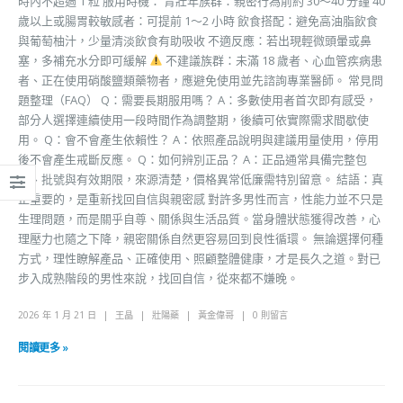
時內不超過 1 粒 服用時機： 青壯年族群：親密行為前約 30～40 分鐘 40
歲以上或腸胃較敏感者：可提前 1～2 小時 飲食搭配：避免高油脂飲食
與葡萄柚汁，少量清淡飲食有助吸收 不適反應：若出現輕微頭暈或鼻
塞，多補充水分即可緩解
不建議族群：未滿 18 歲者、心血管疾病患
者、正在使用硝酸鹽類藥物者，應避免使用並先諮詢專業醫師。 常見問
題整理（FAQ） Q：需要長期服用嗎？ A：多數使用者首次即有感受，
部分人選擇連續使用一段時間作為調整期，後續可依實際需求間歇使
用。 Q：會不會產生依賴性？ A：依照產品說明與建議用量使用，停用
後不會產生戒斷反應。 Q：如何辨別正品？ A：正品通常具備完整包
裝、批號與有效期限，來源清楚，價格異常低廉需特別留意。 結語：真
正重要的，是重新找回自信與親密感 對許多男性而言，性能力並不只是
生理問題，而是關乎自尊、關係與生活品質。當身體狀態獲得改善，心
理壓力也隨之下降，親密關係自然更容易回到良性循環。 無論選擇何種
方式，理性瞭解產品、正確使用、照顧整體健康，才是長久之道。對已
步入成熟階段的男性來說，找回自信，從來都不嫌晚。
2026 年 1 月 21 日
王晶
壯陽藥
黃金偉哥
0 則留言
閱讀更多 »