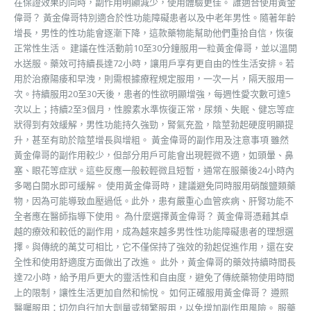
在保證效果的同時，副作用明顯減少，使用體驗更佳。 誰適合使用黃金
偉哥？ 黃金偉哥特別適合於性功能障礙患者以及中老年男性。隨著年齡
增長，男性的性功能會逐漸下降，這款藥物能幫助他們重拾自信，恢復
正常性生活。 建議在性活動前10至30分鐘服用一粒黃金偉哥，並以溫開
水送服。藥效可持續長達72小時，讓用戶享有更自由的性生活安排。若
用於治療陽痿和早洩，則需根據療程規定服用，一次一片，隔天服用一
次。持續服用20至30天後，患者的性欲明顯增強，每週性愛次數可達5
次以上；持續2至3個月，性腺素水準恢復正常，尿頻、失眠、健忘等症
狀得到有效緩解，男性功能持久強勁，腎氣充盈，陰莖勃起硬度明顯提
升，甚至有助於陰莖增長與增粗。 黃金偉哥的副作用及注意事項 雖然
黃金偉哥的副作用較少，但部分用戶可能會出現輕微不適，如頭暈、鼻
塞、眼花等症狀。這些反應一般較輕微且短暫，通常在服藥後24小時內
多喝白開水即可緩解。 使用黃金偉哥時，建議避免同時服用硝酸鹽類藥
物，因為可能導致血壓過低。此外，患有嚴重心血管疾病、肝腎功能不
全者應在醫師指導下使用。 為什麼選擇黃金偉哥？ 黃金偉哥憑藉其卓
越的療效和較低的副作用，成為越來越多男性性功能障礙患者的理想選
擇。與傳統的萬艾可相比，它不僅保持了強效的勃起促進作用，還在安
全性和使用舒適度方面做出了改進。 此外，黃金偉哥的藥效持續時間長
達72小時，給予用戶更大的靈活性和自由度，避免了傳統藥物使用時間
上的限制，讓性生活更加自然和愉悅。 如何正確服用黃金偉哥？ 遵照
醫囑服用：切勿自行加大劑量或頻繁服用，以免增加副作用風險。 服藥