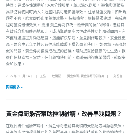
時間：建議在性活動前10-30分鐘服用，並以溫水送服。 避免與酒精及
高脂肪食物同時攝入：這些因素可能影響藥效。 注意身體反應：如出現
嚴重不適，應立即停止用藥並就醫。 持續療程：根據醫師建議，完成療
程可獲得最佳效果。 總結 黃金偉哥作為一款新興的抗ED藥物，憑藉其
有效成分枸櫞酸西地那非，成功幫助眾多男性改善性功能障礙問題。它
不僅能迅速提升勃起硬度，還能解決早洩，並且副作用較少，安全性更
高。適合中老年男性及有性功能障礙困擾的患者使用。 如果您正面臨類
似的問題，黃金偉哥值得成為您的首選，幫助您重拾健康的性生活，恢
復自信與幸福。當然，任何藥物使用前，建議先諮詢專業醫師，確保安
全和效果。
2025 年 10 月 14 日
王晶
壯陽藥
黃金偉哥
,
黃金偉哥的副作用
0 則留言
閱讀更多 »
黃金偉哥能否幫助控制射精，改善早洩問題？
在現代男性健康市場中，黃金偉哥憑藉其獨特的天然配方與顯著效果，
成為許多男性提升性功能的首選產品。這款高科技萃取的動植物精華，