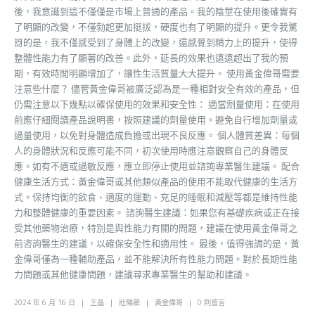
後，我意識到這不僅僅是市場上普通的產品。我的陰莖在使用後確實有
了明顯的改變，不僅勃起更加挺拔，硬度也有了明顯的提升。更令我驚
訝的是，我不僅感受到了身體上的改變，還感覺到精力上的提升，使得
整體性能力有了顯著的改善。此外，延長的效果也遠遠超出了我的預
期，有效時間明顯增加了，讓性生活質量大大提升。 使用黃金偉哥需要
注意些什麼？ 儘管黃金偉哥被廣泛認為是一種相對安全有效的產品，但
仍需注意以下幾點以確保使用的效果和安全性： 適當劑量使用：在使用
前應仔細閱讀產品說明書，按照建議的劑量使用。避免自行增加劑量或
過量使用，以免對身體造成負擔或出現不良反應。 個人體質差異：每個
人的身體狀況和反應可能不同，初次使用時應注意觀察自己的身體反
應。如有不適或過敏反應，應立即停止使用並諮詢專業醫生建議。 配合
健康生活方式：黃金偉哥或其他類似產品的使用不能取代健康的生活方
式。保持均衡的飲食、適度的運動、充足的睡眠和減壓等都是維持性能
力和整體健康的重要因素。 諮詢醫生建議：如果您有基礎疾病或正在接
受其他藥物治療，特別是與性能力有關的問題，建議在使用黃金偉哥之
前咨詢醫生的建議，以確保安全性和適用性。 最後，值得強調的是，黃
金偉哥僅為一種輔助產品，並不能解決所有性能力問題。對於長期性能
力問題或其他健康問題，建議尋求專業醫生的幫助和建議。
2024 年 6 月 16 日
王晶
壯陽藥
黃金偉哥
0 則留言