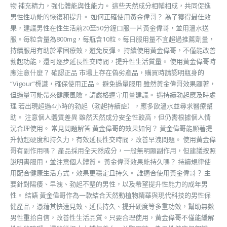
物 補充精力，強化體能與性能力。 這些天然成分相輔相成，共同促進
男性性功能的恢復和提升。 如何正確使用黃金偉哥？ 為了獲得最佳效
果，建議男性在性生活前20至50分鐘口服一片黃金偉哥，並用溫水送
服。每粒含量為800mg，每瓶含10粒。每日服用量不宜超過推薦劑量，
持續服用有助於鞏固療效，避免反彈。 持續使用黃金偉哥，不僅能改善
勃起功能，還可逐步延長性交時間，提升性生活質量。 使用黃金偉哥時
應注意什麼？ 確認正品 市場上存在偽劣產品，購買時請認明瓶身的
“Vigour”標識，確保使用正品。 避免過量服用 雖然黃金偉哥效果顯著，
但過量可能帶來健康風險，請嚴格遵守用量建議。 遇持續勃起應及時處
理 若出現超過4小時的勃起（勃起持續症），應多飲溫水並尋求醫療幫
助。 注意個人體質差異 雖然天然成分安全性較高，但仍需根據個人情
況合理使用。 常見問題解答 黃金偉哥的效果如何？ 黃金偉哥能顯著提
升勃起硬度和持久力，有效延長性交時間，改善早洩問題。 使用黃金偉
哥有副作用嗎？ 產品採用全天然成分，一般無明顯副作用，但建議按照
說明書服用，並注意個人體質。 黃金偉哥效果能持久嗎？ 持續規律使
用配合健康生活方式，效果更穩定且持久。 誰適合使用黃金偉哥？ 主
要針對陽痿、早洩、勃起不堅的男性，以及希望提升性能力的成年男
性。 結語 黃金偉哥作為一款結合天然動植物精華與現代科技的男性保
健產品，憑藉其快速見效、延長持久、提升硬度等多重功效，幫助無數
男性重拾自信，改善性生活品質。只要合理使用，黃金偉哥不僅能緩解