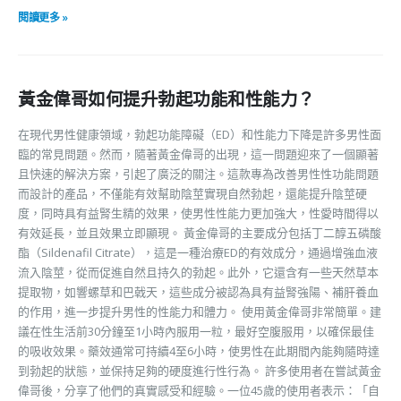
閱讀更多 »
黃金偉哥如何提升勃起功能和性能力？
在現代男性健康領域，勃起功能障礙（ED）和性能力下降是許多男性面
臨的常見問題。然而，隨著黃金偉哥的出現，這一問題迎來了一個顯著
且快速的解決方案，引起了廣泛的關注。這款專為改善男性性功能問題
而設計的產品，不僅能有效幫助陰莖實現自然勃起，還能提升陰莖硬
度，同時具有益腎生精的效果，使男性性能力更加強大，性愛時間得以
有效延長，並且效果立即顯現。 黃金偉哥的主要成分包括丁二醇五磷酸
酯（Sildenafil Citrate），這是一種治療ED的有效成分，通過增強血液
流入陰莖，從而促進自然且持久的勃起。此外，它還含有一些天然草本
提取物，如響螺草和巴戟天，這些成分被認為具有益腎強陽、補肝養血
的作用，進一步提升男性的性能力和體力。 使用黃金偉哥非常簡單。建
議在性生活前30分鐘至1小時內服用一粒，最好空腹服用，以確保最佳
的吸收效果。藥效通常可持續4至6小時，使男性在此期間內能夠隨時達
到勃起的狀態，並保持足夠的硬度進行性行為。 許多使用者在嘗試黃金
偉哥後，分享了他們的真實感受和經驗。一位45歲的使用者表示：「自