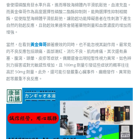
會使環磷酸鳥苷水準升高，進而導致海綿體內平滑肌鬆弛，血液充盈。
而黃金偉哥作為高度選擇性磷酸二酯酶抑制劑，能夠選擇性抑制相關
酶，促使陰莖海綿體平滑肌鬆弛，讓勃起功能障礙患者在性刺激下產生
自然的勃起反應，且勃起效果通常會隨著藥物劑量和血漿濃度的增加而
增強。
當然，在看到
黃金偉哥
顯著療效的同時，也不能忽視其副作用。最常見
的不良反應包括頭痛、面部潮紅、消化不良、肌肉疼痛，其次還有鼻
塞、腹瀉、頭暈、皮疹等症狀。偶爾還會出現短暫性視力異常，如色辨
別力損害或對光敏感性增加，且 100mg 劑量引發這些症狀的概率往往
高於 50mg 劑量。此外，還可能引發嚴重心臟事件、癲癇發作、異常勃
起等嚴重不良反應。