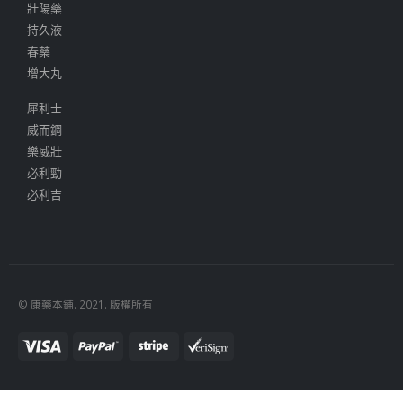
壯陽藥
持久液
春藥
增大丸
犀利士
威而鋼
樂威壯
必利勁
必利吉
© 康藥本鋪. 2021. 版權所有