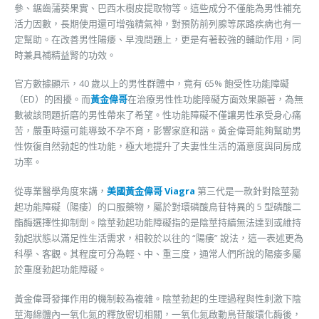
參、鋸齒蒲葵果實、巴西木樹皮提取物等。這些成分不僅能為男性補充
活力因數，長期使用還可增強精氣神，對預防前列腺等尿路疾病也有一
定幫助。在改善男性陽痿、早洩問題上，更是有著較強的輔助作用，同
時兼具補精益腎的功效。
官方數據顯示，40 歲以上的男性群體中，竟有 65% 飽受性功能障礙
（ED）的困擾。而
黃金偉哥
在治療男性性功能障礙方面效果顯著，為無
數被該問題折磨的男性帶來了希望。性功能障礙不僅讓男性承受身心痛
苦，嚴重時還可能導致不孕不育，影響家庭和諧。黃金偉哥能夠幫助男
性恢復自然勃起的性功能，極大地提升了夫妻性生活的滿意度與同房成
功率。
從專業醫學角度來講，
美國黃金偉哥 Viagra
第三代是一款針對陰莖勃
起功能障礙（陽痿）的口服藥物，屬於對環磷酸鳥苷特異的 5 型磷酸二
酯酶選擇性抑制劑。陰莖勃起功能障礙指的是陰莖持續無法達到或維持
勃起狀態以滿足性生活需求，相較於以往的 “陽痿” 說法，這一表述更為
科學、客觀。其程度可分為輕、中、重三度，通常人們所說的陽痿多屬
於重度勃起功能障礙。
黃金偉哥發揮作用的機制較為複雜。陰莖勃起的生理過程與性刺激下陰
莖海綿體內一氧化氮的釋放密切相關，一氧化氮啟動鳥苷酸環化酶後，