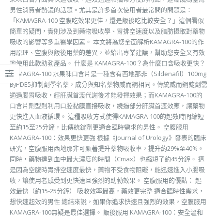
男性消費者熱議的話題。尤其是許多首次使用者最常問的問題是：
「KAMAGRA-100 空腹吃效果更佳，還是飯後吃比較安全？」這個看似
簡單的疑問，實則涉及到藥物吸收學、胃排空速度以及脂肪攝取對藥物
吸收的影響等多重醫學因素。 本文將為您全面解析KAMAGRA-100的作
用原理、空腹與飯後用藥的差異，並給出專業建議，幫助您安全又有效
地使用此款助勃產品。 什麼是 KAMAGRA-100？為什麼口含吸收更快？
KAMAGRA-100 水果味口含片是一種含有西地那非（Sildenafil）100mg
的PDE5抑制劑學名藥，成分與知名藥物威而鋼相同。傳統威而鋼錠劑需
通過腸胃吸收，經肝臟首渡代謝後才能發揮效果；而KAMAGRA-100的
口含片劑型則利用口腔黏膜直接吸收，繞過部分肝臟首渡效應，讓藥物
更快進入血液循環。 這種吸收方式使得KAMAGRA-100的起效時間縮短
至約15至25分鐘，比傳統錠劑更適合臨時需求的男性。 空腹服用
KAMAGRA-100：效果更快更強 根據《Journal of Urology》發表的臨床
研究，空腹服用西地那非可顯著提升藥物吸收率，提升約29%至40%。
同時，藥物達到血中最大濃度的時間（Cmax）也縮短了約45分鐘。 這
是因為空腹時胃排空速度最快，藥物不受食物阻礙，能迅速進入小腸吸
收，讓使用者感受到更快速且強烈的助勃效果。 空腹服用的優點： 起
效最快（約15-25分鐘） 吸收效率最高，藥效更完整 適合臨時性需求，
想快速起效的男性 總結來說，如果你追求快速且強烈的效果，空腹服用
KAMAGRA-100無疑是最佳選擇。 飯後服用 KAMAGRA-100：安全溫和