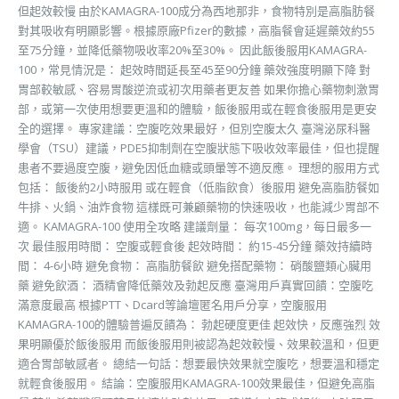
但起效較慢 由於KAMAGRA-100成分為西地那非，食物特別是高脂肪餐
對其吸收有明顯影響。根據原廠Pfizer的數據，高脂餐會延遲藥效約55
至75分鐘，並降低藥物吸收率20%至30%。 因此飯後服用KAMAGRA-
100，常見情況是： 起效時間延長至45至90分鐘 藥效強度明顯下降 對
胃部較敏感、容易胃酸逆流或初次用藥者更友善 如果你擔心藥物刺激胃
部，或第一次使用想要更溫和的體驗，飯後服用或在輕食後服用是更安
全的選擇。 專家建議：空腹吃效果最好，但別空腹太久 臺灣泌尿科醫
學會（TSU）建議，PDE5抑制劑在空腹狀態下吸收效率最佳，但也提醒
患者不要過度空腹，避免因低血糖或頭暈等不適反應。 理想的服用方式
包括： 飯後約2小時服用 或在輕食（低脂飲食）後服用 避免高脂肪餐如
牛排、火鍋、油炸食物 這樣既可兼顧藥物的快速吸收，也能減少胃部不
適。 KAMAGRA-100 使用全攻略 建議劑量： 每次100mg，每日最多一
次 最佳服用時間： 空腹或輕食後 起效時間： 約15-45分鐘 藥效持續時
間： 4-6小時 避免食物： 高脂肪餐飲 避免搭配藥物： 硝酸鹽類心臟用
藥 避免飲酒： 酒精會降低藥效及勃起反應 臺灣用戶真實回饋：空腹吃
滿意度最高 根據PTT、Dcard等論壇匿名用戶分享，空腹服用
KAMAGRA-100的體驗普遍反饋為： 勃起硬度更佳 起效快，反應強烈 效
果明顯優於飯後服用 而飯後服用則被認為起效較慢、效果較溫和，但更
適合胃部敏感者。 總結一句話：想要最快效果就空腹吃，想要溫和穩定
就輕食後服用。 結論：空腹服用KAMAGRA-100效果最佳，但避免高脂