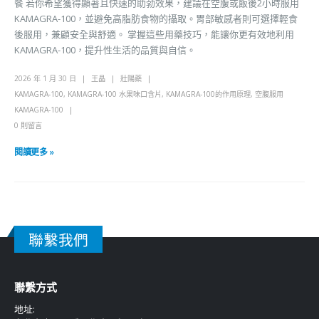
餐 若你希望獲得顯著且快速的助勃效果，建議在空腹或飯後2小時服用
KAMAGRA-100，並避免高脂肪食物的攝取。胃部敏感者則可選擇輕食
後服用，兼顧安全與舒適。 掌握這些用藥技巧，能讓你更有效地利用
KAMAGRA-100，提升性生活的品質與自信。
2026 年 1 月 30 日
王晶
壯陽藥
KAMAGRA-100
,
KAMAGRA-100 水果味口含片
,
KAMAGRA-100的作用原理
,
空腹服用
KAMAGRA-100
0 則留言
閱讀更多 »
聯繫我們
聯繫方式
地址: