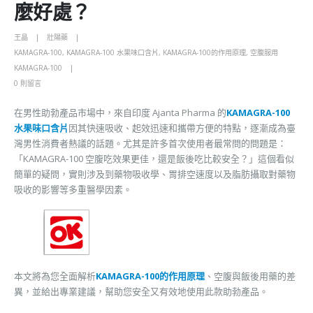
麼好處？
王晶
壯陽藥
KAMAGRA-100
,
KAMAGRA-100 水果味口含片
,
KAMAGRA-100的作用原理
,
空腹服用
KAMAGRA-100
0 則留言
在男性助勃產品市場中，來自印度 Ajanta Pharma 的
KAMAGRA-100
水果味口含片
因其快速吸收、起效迅速和攜帶方便的特點，逐漸成為臺
灣男性消費者熱議的話題。尤其是許多首次使用者最常問的問題是：
「KAMAGRA-100 空腹吃效果更佳，還是飯後吃比較安全？」這個看似
簡單的疑問，實則涉及到藥物吸收學、胃排空速度以及脂肪攝取對藥物
吸收的影響等多重醫學因素。
本文將為您全面解析
KAMAGRA-100的作用原理
、空腹與飯後用藥的差
異，並給出專業建議，幫助您安全又有效地使用此款助勃產品。