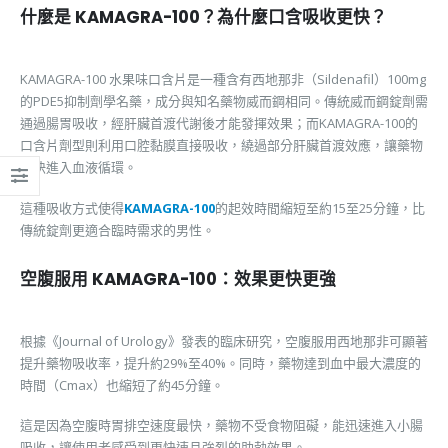
什麼是 KAMAGRA-100？為什麼口含吸收更快？
KAMAGRA-100 水果味口含片是一種含有西地那非（Sildenafil）100mg
的PDE5抑制劑學名藥，成分與知名藥物威而鋼相同。傳統威而鋼錠劑需
通過腸胃吸收，經肝臟首渡代謝後才能發揮效果；而KAMAGRA-100的
口含片劑型則利用口腔黏膜直接吸收，繞過部分肝臟首渡效應，讓藥物
更快進入血液循環。
這種吸收方式使得
KAMAGRA-100
的起效時間縮短至約15至25分鐘，比
傳統錠劑更適合臨時需求的男性。
空腹服用 KAMAGRA-100：效果更快更強
根據《Journal of Urology》發表的臨床研究，空腹服用西地那非可顯著
提升藥物吸收率，提升約29%至40%。同時，藥物達到血中最大濃度的
時間（Cmax）也縮短了約45分鐘。
這是因為空腹時胃排空速度最快，藥物不受食物阻礙，能迅速進入小腸
吸收，讓使用者感受到更快速且強烈的助勃效果。