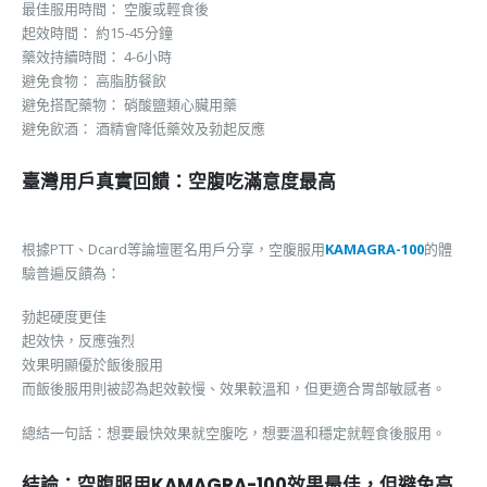
最佳服用時間： 空腹或輕食後
起效時間： 約15-45分鐘
藥效持續時間： 4-6小時
避免食物： 高脂肪餐飲
避免搭配藥物： 硝酸鹽類心臟用藥
避免飲酒： 酒精會降低藥效及勃起反應
臺灣用戶真實回饋：空腹吃滿意度最高
根據PTT、Dcard等論壇匿名用戶分享，空腹服用
KAMAGRA-100
的體
驗普遍反饋為：
勃起硬度更佳
起效快，反應強烈
效果明顯優於飯後服用
而飯後服用則被認為起效較慢、效果較溫和，但更適合胃部敏感者。
總結一句話：想要最快效果就空腹吃，想要溫和穩定就輕食後服用。
結論：空腹服用KAMAGRA-100效果最佳，但避免高