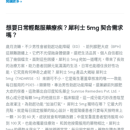
閱讀更多 »
想要日常輕鬆服藥療疾？犀利士 5mg 契合需求
嗎？
歲月流轉，不少男性會被勃起功能障礙（ED）、前列腺肥大症（BPH）
這類難題纏上。它們不光侵蝕身體健康，還把生活品質、個人自信都拉
低了幾個檔次。面對這些困擾，犀利士 5mg 宛如一道曙光，帶來了長效
的治療方案，助力患者回歸元氣滿滿的生活，日常也能穩住良好性功
能，它究竟有何神奇之處呢？ 犀利士 5mg 產品大揭秘 犀利士
5mg（TADARISE - 5）來頭可不小，它是衛生署蓋章核准的唯一一款能
每日服用的 PDE5 - I 類藥物，專治男性勃起功能障礙，還兼顧前列腺肥
大症的保養。這款藥出自印度知名藥企 Sunrise Remedies Pvt. Ltd.，
核心成分是每顆 5mg 的他達拉非，臨床驗證，這一成分能巧妙改善陰莖
血液灌注，為勃起功能 “加油打氣”。 犀利士 5mg 獨特在哪？ 它最大的
亮點，就是每日固定服藥的貼心設計。輕度陽痿患者只要每天按時來上
一顆，30 到 60 天，症狀就會有明顯改觀；中度至重度患者堅持服用 60
到 100 天，也能收穫最佳療效。 和其他按需服用的藥物相比，犀利士
5mg 的優勢太突出了： 藥效穩穩當當：每日固定服用，藥物在體內濃度