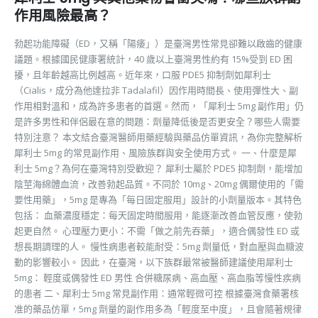
作用風險最高？
勃起功能障礙（ED，又稱「陽痿」）是臺灣男性常見卻難以啟齒的健康
議題。根據國民健康署統計，40 歲以上臺灣男性約有 15%受到 ED 困
擾，且年齡越高比例越高。近年來，口服 PDE5 抑制劑如犀利士
（Cialis，成分為他達拉非 Tadalafil）因作用時間長、使用彈性大、副
作用相對溫和，成為許多患者的首選。然而，「犀利士 5mg 副作用」仍
是許多男性和伴侶最在意的問題：劑量降低後是否更安全？哪些人需要
特別注意？ 本文結合臺灣醫師用藥經驗與藥品仿單資訊，為你完整解析
犀利士 5mg 的常見副作用、風險族群與安全使用方式。 一、什麼是犀
利士 5mg？為何在臺灣特別受歡迎？ 犀利士屬於 PDE5 抑制劑，能增加
陰莖海綿體血流，改善勃起品質。不同於 10mg、20mg 偶爾使用的「需
要性用藥」，5mg 是專為「每日固定服用」設計的小劑量版本。其特色
包括： 血藥濃度穩定：每天固定時間服用，能逐漸改善血管反應，使勃
起更自然。 心理壓力更小：不需「做之前先吞藥」，適合偶發性 ED 或
想長期調理的人。 慢性病患者較能耐受：5mg 劑量低，對血壓與血糖波
動的影響較小。 因此，在臺灣，以下族群最常被醫師建議使用犀利士
5mg： 輕度或偶發性 ED 男性 合併糖尿病、高血壓、高血脂等慢性疾病
的患者 二、犀利士 5mg 常見副作用：通常輕微可控 根據臺灣食藥署核
准的藥品仿單，5mg 劑量的副作用多為「輕度至中度」，且會隨著規律