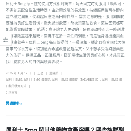
犀利士 5mg 每日錠的使用方式相對簡單，每天固定時間服用 1 顆即可，
不需刻意配合性生活時間。由於藥效屬於長效型，持續服用後可在體內
建立穩定濃度，使勃起反應逐漸回歸自然。 需要注意的是，服用期間仍
應維持良好生活習慣，避免過量飲酒、熬夜與高油飲食，這些因素都可
能影響實際效果。 結語：真正讓男人更硬的，是長期調整而非一時刺激
想要讓陰莖越來越硬，關鍵不在於一次性的刺激，而是從身體機能與血
管健康著手。犀利士 5mg 每日錠提供了一種溫和、穩定且符合現代男性
需求的保養方案，特別適合希望改善勃起品質、又不想承受臨時服藥壓
力的族群。 選擇正品、正確服用，搭配規律生活與良好心態，才能真正
找回屬於男人的自信與硬實表現。
2026 年 1 月 17 日
王晶
壯陽藥
犀利士 5MG
,
犀利士 5MG 每日錠
,
犀利士 5MG 每日錠（TADARISE-5）
,
犀利士 5MG 每
日錠的使用方式
0 則留言
閱讀更多 »
犀利士 5mg 與其他藥物會衝突嗎？哪些族群副