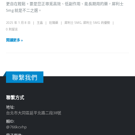
更自在輕鬆。要是您正尋覓高效、低副作用、能長期用的藥，犀利士
5mg 就是不二之選。
2025 年 1 月 8 日
王晶
壯陽藥
犀利士 5MG
,
犀利士 5MG 的優勢
0 則留言
閱讀更多 »
聯繫我們
聯繫方式
地址:
台北市大同區延平北路二段38號
賴ID:
@766kcvhp