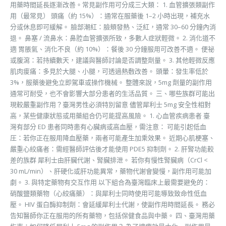
用藥時間延長逐漸改善。常見副作用可分成三大類： 1. 血管擴張類副作
用（最常見） 頭痛（約 15%）：通常在服藥後 1–2 小時出現，補充水
分或休息即可緩解。 臉部潮紅：臉頰發熱、泛紅，通常 30–60 分鐘內消
退。 鼻塞 / 流鼻水：鼻腔血管擴張所致，多數人症狀輕微。 2. 消化道不
適 胃脹氣、消化不良（約 10%）：餐後 30 分鐘服用可改善不適。 便祕
或腹瀉：若持續數天，建議與醫師討論是否調整劑量。 3. 其他輕微反應
肌肉痠痛：多見於大腿、小腿，可透過熱敷改善。 頭暈：發生率低於
3%，服藥後避免立即駕車或操作機械。 整體來說，5mg 劑量的副作用
通常可耐受，也不會影響大部分患者的生活品質。 三、哪些族群可能出
現較嚴重副作用？臺灣男性必須特別留意 儘管犀利士 5mg 安全性相對
高，某些健康狀態或用藥組合仍可能提高風險。 1. 心血管疾病患者 臺
灣有部分 ED 患者同時患有心臟病或高血壓，需注意： 可能引起低血
圧：若你正在服用降血壓藥，兩者可能產生加乘效果。 近期心肌梗塞、
嚴重心絞痛者：需經醫師評估後才能使用 PDE5 抑制劑。 2. 肝腎功能較
差的族群 犀利士由肝臟代謝、腎臟排泄。 若你有慢性腎臟病（CrCl <
30 mL/min）、肝硬化或肝功能異常，藥物代謝會變慢，副作用可能加
劇。 3. 與特定藥物有交互作用 以下組合為臺灣臨床上最需要避免的：
硝酸鹽類藥物（心絞痛藥）：與犀利士同時使用可能導致致命性低血
壓。 HIV 蛋白酶抑制劑：會延緩犀利士代謝，使副作用時間延長。 務必
告知醫師你正在服用的所有藥物，包括保健食品與中藥。 四、臺灣用藥