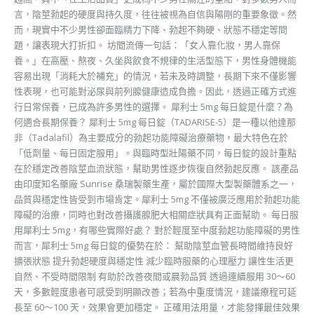
言，陰莖勃起的硬度與持久度，往往被視為自信與陽剛的重要象徵。然
而，現實中不少男性卻面臨精力下降、勃起不夠硬、狀態不穩定等問
題，讓表現大打折扣。 坊間流傳一句話：「女人靠化妝，男人靠保
養。」在高壓、熬夜、久坐與飲食不規律的生活型態下，男性身體機能
容易出現「消耗大於補充」的情況，若未及時調整，長期下來不僅影響
性表現，也可能對泌尿與前列腺健康造成負擔。因此，透過正確方式進
行日常保養，已成為許多男性的選擇。 犀利士 5mg 每日錠是什麼？為
何適合長期保養？ 犀利士 5mg 每日錠（TADARISE-5）是一種以他達那
非（Tadalafil）為主要成分的勃起功能障礙治療藥物，最大特色在於
「低劑量、每日固定服用」。與臨時型壯陽藥不同，每日錠的設計重點
在於穩定改善陰莖血流狀態，幫助男性逐步恢復自然勃起反應。 該產品
由印度知名藥廠 Sunrise 桑瑞製藥生產，屬於國際大型製藥體系之一，
品質與穩定性皆受到市場肯定。犀利士 5mg 不僅被廣泛應用於勃起功能
障礙的治療，同時也對改善攝護腺肥大相關症狀具有正面幫助。 每日服
用犀利士 5mg，有哪些實際好處？ 對於輕度至中度勃起功能障礙的男性
而言，犀利士 5mg 每日錠的優勢在於： 幫助陰莖血管長時間維持良好
擴張狀態 提升勃起硬度與穩定性 減少臨時服藥的心理壓力 讓性生活更
自然、不受時間限制 有助於改善夜間或晨勃品質 透過連續服用 30～60
天，多數輕度患者可感受到明顯改善；若為中重度情況，建議療程可延
長至 60～100 天，效果會更加穩定。 正確用法用量，才能發揮最佳效果