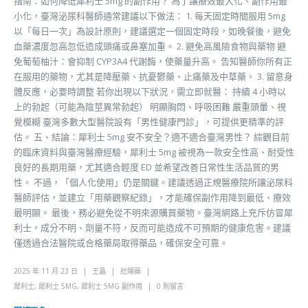
指南：如何降低犀利士 5mg 的副作用？ 為了讓療效最大化、副作用最
小化，臺灣泌尿科醫師通常建議以下做法： 1. 每天固定時間服用 5mg
以「每日一次」為設計原則，建議選定一個固定時段，如晚餐後，避免
血藥濃度忽高忽低造成頭痛或鼻塞加重。 2. 避免高風險食物與藥物 避
免葡萄柚汁：會抑制 CYP3A4 代謝酶，使藥量升高。 告知醫師你所有正
在服用的藥物，尤其是降壓藥、抗憂鬱藥、止痛藥及中草藥。 3. 留意身
體反應，必要時調整 若你出現以下狀況，需立即就醫： 持續 4 小時以
上的勃起（可能為陰莖異常勃起） 明顯胸悶、呼吸困難 嚴重頭暈、視
覺模糊 臺灣多數大型醫院設有「男性健康門診」，可提供更精準的評
估。 五、結論：犀利士 5mg 安不安全？適不適合臺灣男性？ 綜觀目前
的臨床資料與臺灣醫療經驗，犀利士 5mg 被視為一款安全性高、耐受性
良好的長期用藥，尤其適合輕度 ED 並希望改善日常性生活品質的男
性。 不過，「個人化使用」仍是關鍵。建議透過正規醫療院所讓泌尿科
醫師評估，並建立「用藥觀察紀錄」，才能確保副作用降到最低、療效
最明顯。 最後，務必避免從不明來源購買藥物。臺灣網路上充斥仿冒犀
利士，成分不明、劑量不符，反而可能造成不可預期的健康危害。建議
僅透過合法醫院或合格藥局取得藥品，確保安全可靠。
2025 年 11 月 23 日
王晶
壯陽藥
犀利士
,
犀利士 5MG
,
犀利士 5MG 副作用
0 則留言