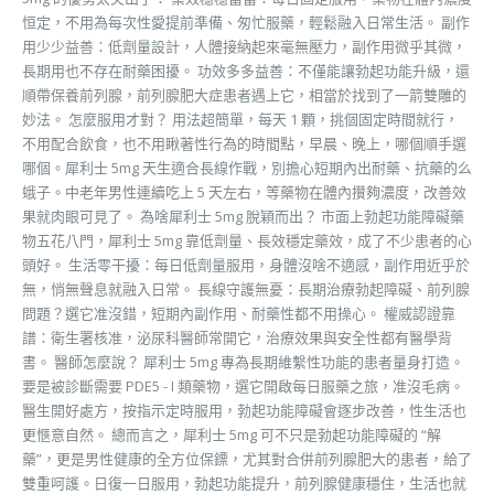
恒定，不用為每次性愛提前準備、匆忙服藥，輕鬆融入日常生活。 副作
用少少益善：低劑量設計，人體接納起來毫無壓力，副作用微乎其微，
長期用也不存在耐藥困擾。 功效多多益善：不僅能讓勃起功能升級，還
順帶保養前列腺，前列腺肥大症患者遇上它，相當於找到了一箭雙雕的
妙法。 怎麼服用才對？ 用法超簡單，每天 1 顆，挑個固定時間就行，
不用配合飲食，也不用瞅著性行為的時間點，早晨、晚上，哪個順手選
哪個。犀利士 5mg 天生適合長線作戰，別擔心短期內出耐藥、抗藥的么
蛾子。中老年男性連續吃上 5 天左右，等藥物在體內攢夠濃度，改善效
果就肉眼可見了。 為啥犀利士 5mg 脫穎而出？ 市面上勃起功能障礙藥
物五花八門，犀利士 5mg 靠低劑量、長效穩定藥效，成了不少患者的心
頭好。 生活零干擾：每日低劑量服用，身體沒啥不適感，副作用近乎於
無，悄無聲息就融入日常。 長線守護無憂：長期治療勃起障礙、前列腺
問題？選它准沒錯，短期內副作用、耐藥性都不用操心。 權威認證靠
譜：衛生署核准，泌尿科醫師常開它，治療效果與安全性都有醫學背
書。 醫師怎麼說？ 犀利士 5mg 專為長期維繫性功能的患者量身打造。
要是被診斷需要 PDE5 - I 類藥物，選它開啟每日服藥之旅，准沒毛病。
醫生開好處方，按指示定時服用，勃起功能障礙會逐步改善，性生活也
更愜意自然。 總而言之，犀利士 5mg 可不只是勃起功能障礙的 “解
藥”，更是男性健康的全方位保鏢，尤其對合併前列腺肥大的患者，給了
雙重呵護。日復一日服用，勃起功能提升，前列腺健康穩住，生活也就