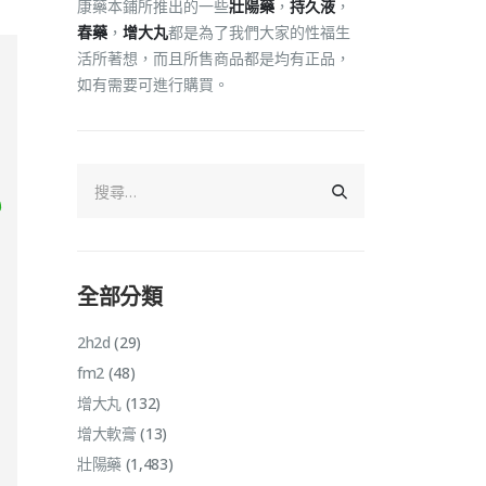
康藥本鋪所推出的一些
壯陽藥
，
持久液
，
春藥
，
增大丸
都是為了我們大家的性福生
活所著想，而且所售商品都是均有正品，
如有需要可進行購買。
全部分類
2h2d
(29)
fm2
(48)
增大丸
(132)
增大軟膏
(13)
壯陽藥
(1,483)