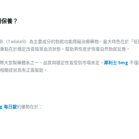
期保養？
（Tadalafil）為主要成分的勃起功能障礙治療藥物，最大特色在於「
重點在於穩定改善陰莖血流狀態，幫助男性逐步恢復自然勃起反應。
屬於國際大型製藥體系之一，品質與穩定性皆受到市場肯定。
犀利士 5mg
不僅
相關症狀具有正面幫助。
g 每日錠
的優勢在於：