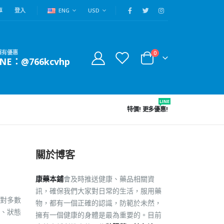
車
登入
ENG
USD
賴有優惠
0
INE：@766kcvhp
LINE
特價!
更多優惠!
關於博客
康藥本鋪
會及時推送健康、藥品相關資
訊，確保我們大家對日常的生活，服用藥
對多數
物，都有一個正確的認識，防範於未然，
、狀態
擁有一個健康的身體是最為重要的。目前