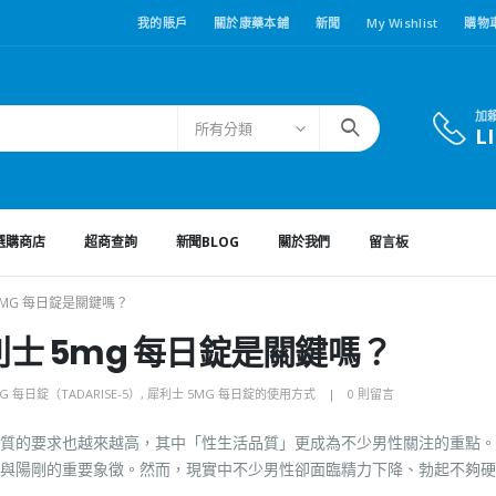
我的賬戶
關於康藥本鋪
新聞
My Wishlist
購物
加
所有分類
L
選購商店
超商查詢
新聞BLOG
關於我們
留言板
5MG 每日錠是關鍵嗎？
利士 5mg 每日錠是關鍵嗎？
G 每日錠（TADARISE-5）
,
犀利士 5MG 每日錠的使用方式
0 則留言
質的要求也越來越高，其中「性生活品質」更成為不少男性關注的重點。
與陽剛的重要象徵。然而，現實中不少男性卻面臨精力下降、勃起不夠硬