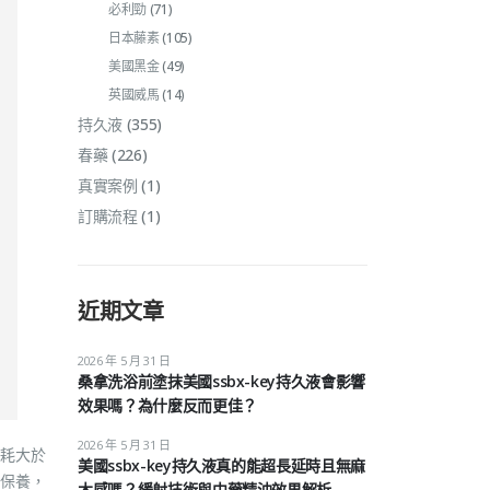
必利勁
(71)
日本藤素
(105)
美國黑金
(49)
英國威馬
(14)
持久液
(355)
春藥
(226)
真實案例
(1)
訂購流程
(1)
近期文章
2026 年 5 月 31 日
桑拿洗浴前塗抹美國ssbx-key持久液會影響
效果嗎？為什麼反而更佳？
2026 年 5 月 31 日
耗大於
美國ssbx-key持久液真的能超長延時且無麻
保養，
木感嗎？緩射技術與中藥精油效果解析