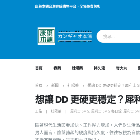
康藥本鋪台灣在線購物平台，全場免費包郵
首頁
春藥
壯陽藥
持久液
增大丸
首頁
新聞
壯陽藥
想讓 DD 更硬更穩定？犀利士 
想讓 DD 更硬更穩定？犀
王晶
壯陽藥
犀利士 5MG
,
犀利士 5MG 每日錠
,
犀利士 5M
隨著現代生活節奏加快、工作壓力增加，人們對生活品
男人而言，陰莖勃起的硬度與持久度，往往被視為自信
不穩定等問題，讓表現大打折扣。