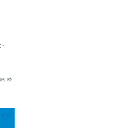
定。
續服用後