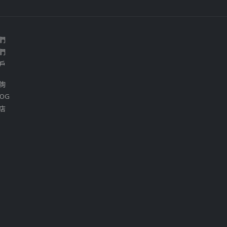
們
們
戶
詢
OG
店