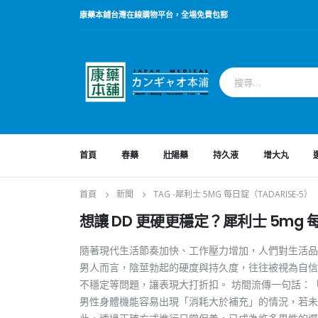
康藥本鋪台灣在線購物平台，全場免費包郵
首頁
春藥
壯陽藥
持久液
增大丸
首頁
新聞
TAG -
犀利士 5MG 每日錠（TADARISE-5）
想讓 DD 更硬更穩定？犀利士 5mg
隨著現代生活節奏加快、工作壓力增加，人們對生活品
男人而言，陰莖勃起的硬度與持久度，往往被視為自信
不穩定等問題，讓表現大打折扣。 坊間流傳一句話：
男性身體機能容易出現「消耗大於補充」的情況，若未