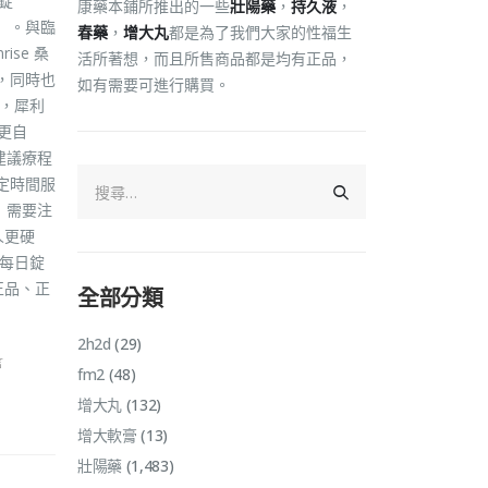
錠
康藥本鋪所推出的一些
壯陽藥
，
持久液
，
用」。與臨
春藥
，
增大丸
都是為了我們大家的性福生
se 桑
活所著想，而且所售商品都是均有正品，
，同時也
如有需要可進行購買。
言，犀利
更自
建議療程
固定時間服
 需要注
人更硬
 每日錠
正品、正
全部分類
2h2d
(29)
言
fm2
(48)
增大丸
(132)
增大軟膏
(13)
壯陽藥
(1,483)