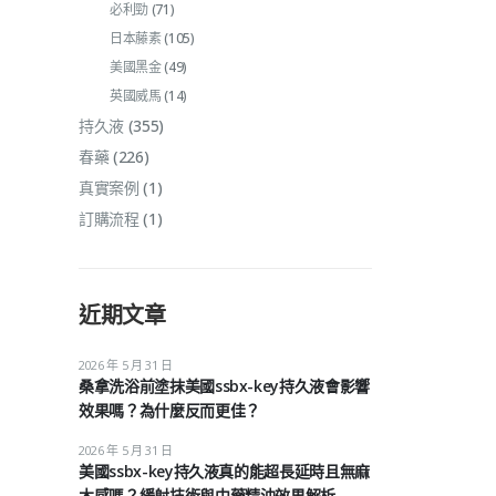
必利勁
(71)
日本藤素
(105)
美國黑金
(49)
英國威馬
(14)
持久液
(355)
春藥
(226)
真實案例
(1)
訂購流程
(1)
近期文章
2026 年 5 月 31 日
桑拿洗浴前塗抹美國ssbx-key持久液會影響
效果嗎？為什麼反而更佳？
2026 年 5 月 31 日
美國ssbx-key持久液真的能超長延時且無麻
木感嗎？緩射技術與中藥精油效果解析