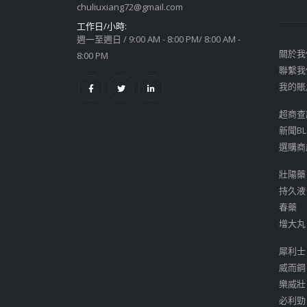
chuliuxiang72@gmail.com
工作日/小時:
週一至週日 / 9:00 AM - 8:00 PM/ 8:00 AM -
關於我
8:00 PM
聯繫我
我的賬
超商查
新聞BL
選購商
壯陽藥
持久液
春藥
增大丸
犀利士
威而鋼
樂威壯
必利勁