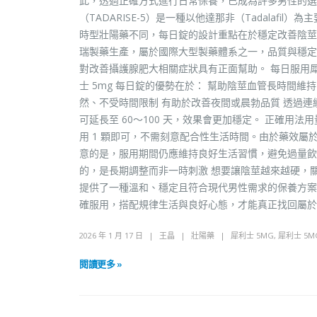
此，透過正確方式進行日常保養，已成為許多男性的選擇。
（TADARISE-5）是一種以他達那非（Tadala
時型壯陽藥不同，每日錠的設計重點在於穩定改善陰莖血流
瑞製藥生產，屬於國際大型製藥體系之一，品質與穩定
對改善攝護腺肥大相關症狀具有正面幫助。 每日服用犀
士 5mg 每日錠的優勢在於： 幫助陰莖血管長時間維
然、不受時間限制 有助於改善夜間或晨勃品質 透過連
可延長至 60～100 天，效果會更加穩定。 正確用
用 1 顆即可，不需刻意配合性生活時間。由於藥效屬
意的是，服用期間仍應維持良好生活習慣，避免過量飲
的，是長期調整而非一時刺激 想要讓陰莖越來越硬，關
提供了一種溫和、穩定且符合現代男性需求的保養方案
確服用，搭配規律生活與良好心態，才能真正找回屬於
2026 年 1 月 17 日
王晶
壯陽藥
犀利士 5MG
,
犀利士 5M
閱讀更多 »