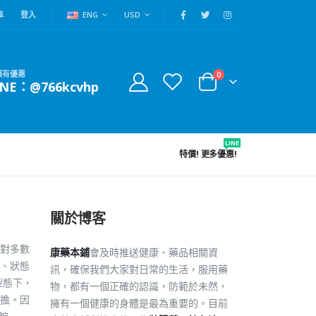
車
登入
ENG
USD
賴有優惠
0
INE：@766kcvhp
LINE
特價!
更多優惠!
關於博客
對多數
康藥本鋪
會及時推送健康、藥品相關資
、狀態
訊，確保我們大家對日常的生活，服用藥
型態下，
物，都有一個正確的認識，防範於未然，
擔。因
擁有一個健康的身體是最為重要的。目前