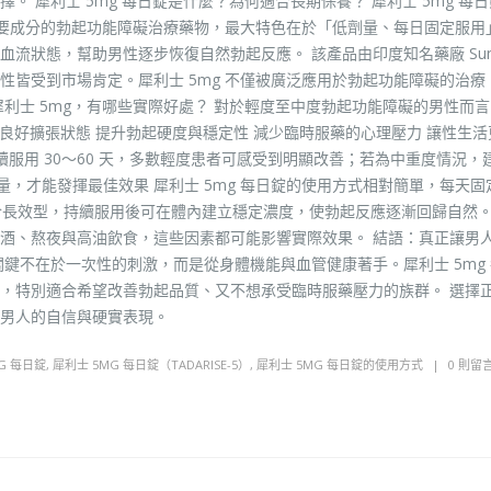
 犀利士 5mg 每日錠是什麼？為何適合長期保養？ 犀利士 5mg 每日
fil）為主要成分的勃起功能障礙治療藥物，最大特色在於「低劑量、每日固定服
狀態，幫助男性逐步恢復自然勃起反應。 該產品由印度知名藥廠 Sunri
性皆受到市場肯定。犀利士 5mg 不僅被廣泛應用於勃起功能障礙的治療
利士 5mg，有哪些實際好處？ 對於輕度至中度勃起功能障礙的男性而
持良好擴張狀態 提升勃起硬度與穩定性 減少臨時服藥的心理壓力 讓性生活
續服用 30～60 天，多數輕度患者可感受到明顯改善；若為中重度情況，
法用量，才能發揮最佳效果 犀利士 5mg 每日錠的使用方式相對簡單，每天
於長效型，持續服用後可在體內建立穩定濃度，使勃起反應逐漸回歸自然。
酒、熬夜與高油飲食，這些因素都可能影響實際效果。 結語：真正讓男
鍵不在於一次性的刺激，而是從身體機能與血管健康著手。犀利士 5mg
，特別適合希望改善勃起品質、又不想承受臨時服藥壓力的族群。 選擇
男人的自信與硬實表現。
G 每日錠
,
犀利士 5MG 每日錠（TADARISE-5）
,
犀利士 5MG 每日錠的使用方式
0 則留