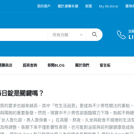
我的賬戶
關於康藥本鋪
新聞
My Wishlist
購物
加
所有分類
L
選購商店
超商查詢
新聞BLOG
關於我們
留言板
 每日錠是關鍵嗎？
質的要求也越來越高，其中「性生活品質」更成為不少男性關注的重點。
與陽剛的重要象徵。然而，現實中不少男性卻面臨精力下降、勃起不夠硬
「女人靠化妝，男人靠保養。」在高壓、熬夜、久坐與飲食不規律的生活
及時調整，長期下來不僅影響性表現，也可能對泌尿與前列腺健康造成負