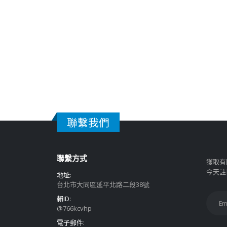
聯繫我們
聯繫方式
獲取有
今天註
地址:
台北市大同區延平北路二段38號
賴ID:
@766kcvhp
電子郵件: