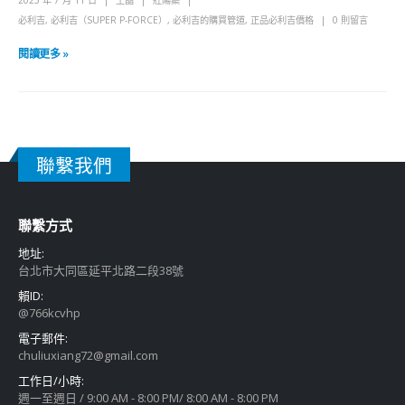
2025 年 7 月 11 日
王晶
壯陽藥
必利吉
,
必利吉（SUPER P-FORCE）
,
必利吉的購買管道
,
正品必利吉價格
0 則留言
閱讀更多 »
聯繫我們
聯繫方式
地址:
台北市大同區延平北路二段38號
賴ID:
@766kcvhp
電子郵件:
chuliuxiang72@gmail.com
工作日/小時:
週一至週日 / 9:00 AM - 8:00 PM/ 8:00 AM - 8:00 PM