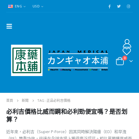
ENG
USD
0
首頁
新聞
TAG -
正品必利吉價格
必利吉價格比威而鋼和必利勁便宜嗎？是否划
算？
近年來，必利吉（Super P-Force）因其同時解決陽痿（ED）和早洩
（PE）雙重功效，迅速在全球市場上獲得廣泛認可。相比單獨購買威而