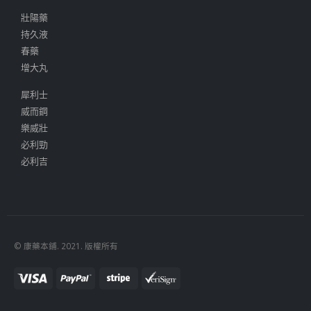
壯陽藥
持久液
春藥
增大丸
犀利士
威而鋼
樂威壯
必利勁
必利吉
© 康藥本鋪. 2021. 版權所有