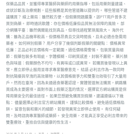
保藥品品質，並獲得專業醫師與藥師的用藥指導，包括用藥劑量建議、
症狀診斷及治療規劃，這些服務是其他管道難以提供的。 哪些管道不建
議購買？ 線上藥局：雖然較方便，但假藥問題嚴重，該PTT用戶曾多次
買到偽藥。 即時通訊軟體：存在價格低廉但品質無法保障的風險。 部
分網購平臺：雖然偶爾能找到真品，但尋找過程繁瑣風險大。 海外代
購：雖為正品機率較高，但價格昂貴且交貨時間長，且未必適合急需用
藥者。 如何辨別假藥？ 用戶分享了幾個判斷假藥的關鍵點： 價格異常
低廉：正品必利吉價格有一定範圍，過低價格需警惕。 包裝質量與細
節：假藥包裝多有瑕疵，字體模糊、印刷質感差，封裝不嚴密。 藥片顏
色與味道：假藥顏色不均勻、有異味或口感異常。 若購買後發現以上異
常，應立即停止服用並尋求專業醫療意見。 結語 必利吉作為一款同時
對抗陽痿與早洩的高效藥物，以其價格競爭力和雙重功效吸引了大量用
戶。然而在臺灣，因為未通過食藥署認證，實體管道無法購買，網路購
買成為主要選項。面對市面上假藥泛濫的情況，選擇官方網站購買是保
障用藥安全的最佳途徑。 如果您想避免購買到假藥，建議遵循以下幾
點： 儘量選擇必利吉官方網站購買。 謹慎比較價格，避免過低價格陷
阱。 留意包裝和藥片的細節，若發現異常立即停止使用。 有任何疑
問，及時諮詢專業醫師或藥師。 安全用藥，才能真正享受必利吉帶來的
雙重療效，重拾自信與健康的性生活。