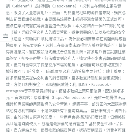
鋼（Sildenafil）或必利勁（Dapoxetine），必利吉在價格上更為實
惠，吸引了大量忠實用戶。然而，對於臺灣地區的消費者來說，購買必
利吉卻面臨諸多挑戰，主要因為該藥尚未通過臺灣食藥署的正式許可，
無法在藥局或醫院等實體管道合法販售。本文將結合一位PTT鄉民的購
買經驗，詳細分享必利吉的購買管道、避免假藥的方法以及推薦的安全
購買途徑，幫助用戶順利購得正品。 為什麼必利吉無法在實體藥局或醫
院買到？ 首先要明白，必利吉在臺灣尚未取得官方藥品銷售許可，這使
得實體藥局、醫院或診所均無法合法銷售此藥。許多用戶曾嘗試前往藥
局詢問，卻多是碰壁，無法購買到必利吉。這促使不少患者轉向網路購
買，但同時也帶來了假藥充斥市場的風險。 必利吉可以在哪裡買到？
據該位PTT用戶分享，目前能買到必利吉的管道主要包括： 線上藥局：
許多網路藥局提供必利吉的銷售服務，且多數支持隱私包裝和貨到付
款，方便且相對安全。 即時通訊軟體：利用LINE、Facebook、
Instagram等平臺購買必利吉，價格多較線上藥局更優惠，配送選項多
元。 官方網站：康藥本舖（https://kmedss.com/）是唯一能提供正品
保證和專業醫師用藥指導的安全管道。 網購平臺：部分國內大型購物網
站也有必利吉銷售，不過並非所有平臺均有真品，需仔細辨別。 海外代
購：由於必利吉原產於印度，一些用戶會選擇透過印度代購，但價格較
高且運送時間較長。 哪裡是最推薦的購買管道？ 基於安全性和正品保
障，官方網站是唯一值得推薦的購買管道。透過官網購買，消費者可確