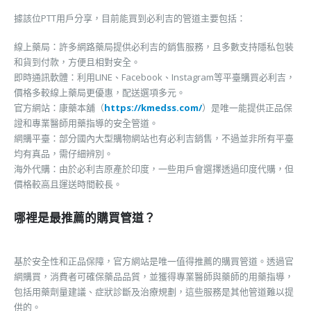
據該位PTT用戶分享，目前能買到必利吉的管道主要包括：
線上藥局：許多網路藥局提供必利吉的銷售服務，且多數支持隱私包裝
和貨到付款，方便且相對安全。
即時通訊軟體：利用LINE、Facebook、Instagram等平臺購買必利吉，
價格多較線上藥局更優惠，配送選項多元。
官方網站：康藥本舖（
https://kmedss.com/
）是唯一能提供正品保
證和專業醫師用藥指導的安全管道。
網購平臺：部分國內大型購物網站也有必利吉銷售，不過並非所有平臺
均有真品，需仔細辨別。
海外代購：由於必利吉原產於印度，一些用戶會選擇透過印度代購，但
價格較高且運送時間較長。
哪裡是最推薦的購買管道？
基於安全性和正品保障，官方網站是唯一值得推薦的購買管道。透過官
網購買，消費者可確保藥品品質，並獲得專業醫師與藥師的用藥指導，
包括用藥劑量建議、症狀診斷及治療規劃，這些服務是其他管道難以提
供的。