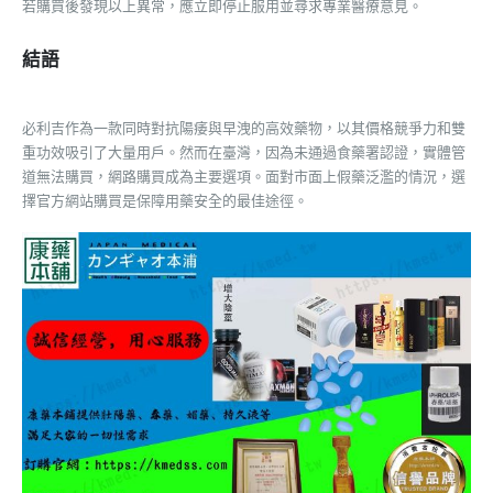
若購買後發現以上異常，應立即停止服用並尋求專業醫療意見。
結語
必利吉作為一款同時對抗陽痿與早洩的高效藥物，以其價格競爭力和雙
重功效吸引了大量用戶。然而在臺灣，因為未通過食藥署認證，實體管
道無法購買，網路購買成為主要選項。面對市面上假藥泛濫的情況，選
擇官方網站購買是保障用藥安全的最佳途徑。