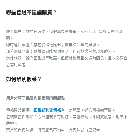
哪些管道不建議購買？
線上藥局：雖然較方便，但假藥問題嚴重，該PTT用戶曾多次買到偽
藥。
即時通訊軟體：存在價格低廉但品質無法保障的風險。
部分網購平臺：雖然偶爾能找到真品，但尋找過程繁瑣風險大。
海外代購：雖為正品機率較高，但價格昂貴且交貨時間長，且未必適合
急需用藥者。
如何辨別假藥？
用戶分享了幾個判斷假藥的關鍵點：
價格異常低廉：
正品必利吉價格
有一定範圍，過低價格需警惕。
包裝質量與細節：假藥包裝多有瑕疵，字體模糊、印刷質感差，封裝不
嚴密。
藥片顏色與味道：假藥顏色不均勻、有異味或口感異常。