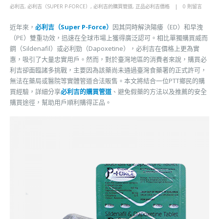
必利吉
,
必利吉（SUPER P-FORCE）
,
必利吉的購買管道
,
正品必利吉價格
0 則留言
近年來，
必利吉（Super P-Force）
因其同時解決陽痿（ED）和早洩
（PE）雙重功效，迅速在全球市場上獲得廣泛認可。相比單獨購買威而
鋼（Sildenafil）或必利勁（Dapoxetine），必利吉在價格上更為實
惠，吸引了大量忠實用戶。然而，對於臺灣地區的消費者來說，購買必
利吉卻面臨諸多挑戰，主要因為該藥尚未通過臺灣食藥署的正式許可，
無法在藥局或醫院等實體管道合法販售。本文將結合一位PTT鄉民的購
買經驗，詳細分享
必利吉的購買管道
、避免假藥的方法以及推薦的安全
購買途徑，幫助用戶順利購得正品。