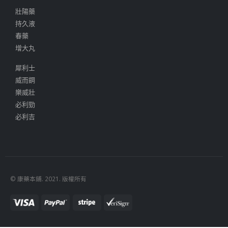
壯陽藥
持久液
春藥
增大丸
犀利士
威而鋼
樂威壯
必利勁
必利吉
© 康藥本鋪. 2021. 版權所有