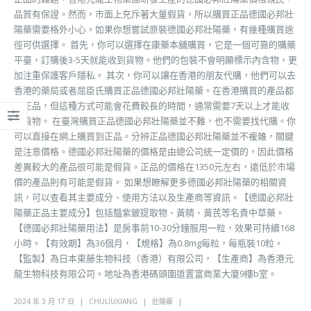
品質有保證。然而，市面上充斥著大量假貨，所以購買正品德國必邦壯
陽藥需要格外小心。如果你想嘗試原裝德國必邦壯陽藥，有幾種購買途
徑可供選擇。 首先，你可以選擇在康藥本舖購買，它是一個可靠的購藥
平臺，訂購後3-5天就能收到貨物。他們的包裝不會明顯標示內含物，更
加注重保護客戶隱私。 其次，你可以讓在香港的朋友代購，他們可以去
香港的藥局或者屈臣氏購買正品德國必邦壯陽藥。在香港購買的產品都
是正品，但這種方式可能會花費較長的時間，通常需要7天以上才能收
到貨物。 在臺灣購買正品德國必邦壯陽藥並不難，也不需要找代購。你
可以直接在網上購買到正品。分辨正品德國必邦壯陽藥並不複雜，關鍵
是注意價格。德國必邦壯陽藥的價格是由總公司統一定價的，因此價格
差異較大的產品很可能是假貨。正品的價格在1350元左右，遠低於市場
價的產品則有可能是假貨。 如果想瞭解更多德國必邦壯陽藥的相關資
訊，可以查看其主要成分、使用方法以及生產商等資訊。【德國必邦壯
陽藥正品主要成分】包括豔紫鈹提取物、黃精、黃芪等名貴中草藥。
【德國必邦壯陽藥用法】是房事前10-30分鐘服用一粒，效果可持續168
小時。【有效期】為36個月，【規格】為0.8mg每粒，每瓶裝10粒。
【監製】為日本東藤生物科技（香港）有限公司，【生產商】為香港元
龍生物科技有限公司。地址為香港碼頭圍道置富商業大廈9樓b室。
2024 年 3 月 17 日
CHULIUXIANG
壯陽藥