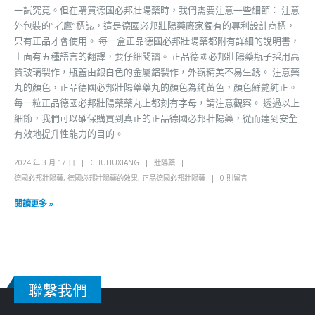
一試究竟。但在購買德國必邦壯陽藥時，我們需要注意一些細節： 注意
外包裝的“老鷹”標誌，這是德國必邦壯陽藥廠家獨有的專利設計商標，
只有正品才會使用。 每一盒正品德國必邦壯陽藥都附有詳細的說明書，
上面有五種語言的翻譯，要仔細閱讀。 正品德國必邦壯陽藥瓶子採用高
質玻璃製作，瓶蓋由銀白色的金屬鋁製作，外觀精美不易生銹。 注意藥
丸的顏色，正品德國必邦壯陽藥藥丸的顏色為純黃色，顏色鮮艷純正。
每一粒正品德國必邦壯陽藥藥丸上都刻有字母，請注意觀察。 透過以上
細節，我們可以確保購買到真正的正品德國必邦壯陽藥，從而達到安全
有效地提升性能力的目的。
2024 年 3 月 17 日
CHULIUXIANG
壯陽藥
德國必邦壯陽藥
,
德國必邦壯陽藥的效果
,
正品德國必邦壯陽藥
0 則留言
閱讀更多 »
聯繫我們