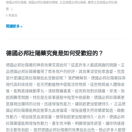
德國必邦壯陽藥
,
德國必邦壯陽藥的價格
,
正品德國必邦壯陽藥
,
購買正品德國必邦壯陽
藥
0 則留言
閱讀更多 »
德國必邦壯陽藥究竟是如何受歡迎的？
德國必邦壯陽藥的神奇效果究竟如何？這是許多人都感興趣的問題。正
品德國必邦壯陽藥獲得了眾多用戶的好評，其效果深受民眾喜愛。究竟
是什麼讓這款壯陽藥如此受歡迎呢？ 我們瞭解到，德國必邦壯陽藥採用
現代高科技技術，從天然動植物中提取活性物質，這些物質被人體吸收
後，能夠直接啟動睪丸，清除腎臟毒素，從而有效對抗陽痿、早洩、勃
起困難等問題。特別是在房事過程中陰莖中途疲軟，德國必邦壯陽藥更
是展現出獨特的功效，迅速增強性能力，讓勃起更加堅硬持久。 正品德
國必邦壯陽藥能夠促進睪丸血液循環，增強身體天然荷爾蒙製造，啟動
性動力，增加陰莖血液容量，使得勃起更加堅硬持久。此外，德國必邦
壯陽藥還能夠增強性動力，產生性沖動，明顯增強性欲望，讓你快速達
到主動性勃起。 既然德國必邦壯陽藥的效果如此出色，想必許多人都想