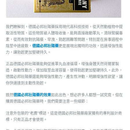
我們瞭解到，德國必邦壯陽藥採用現代高科技技術，從天然動植物中提
取活性物質，這些物質被人體吸收後，能夠直接啟動睪丸，清除腎臟毒
素，從而有效對抗陽痿、早洩、勃起困難等問題。特別是在房事過程中
陰莖中途疲軟，
德國必邦壯陽藥
更是展現出獨特的功效，迅速增強性能
力，讓勃起更加堅硬持久。
正品德國必邦壯陽藥能夠促進睪丸血液循環，增強身體天然荷爾蒙製
造，啟動性動力，增加陰莖血液容量，使得勃起更加堅硬持久。此外，
德國必邦壯陽藥還能夠增強性動力，產生性沖動，明顯增強性欲望，讓
你快速達到主動性勃起。
既然
德國必邦壯陽藥的效果
如此出色，想必許多人都想一試究竟。但在
購買德國必邦壯陽藥時，我們需要注意一些細節：
注意外包裝的“老鷹”標誌，這是德國必邦壯陽藥廠家獨有的專利設計商
標，只有正品才會使用。