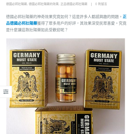
德國必邦壯陽藥
,
德國必邦壯陽藥的效果
,
正品德國必邦壯陽藥
0 則留言
德國必邦壯陽藥的神奇效果究竟如何？這是許多人都感興趣的問題。
正
品德國必邦壯陽藥
獲得了眾多用戶的好評，其效果深受民眾喜愛。究竟
是什麼讓這款壯陽藥如此受歡迎呢？