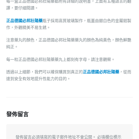
每一盒正品德國必邦壯陽藥都附有詳細的說明書，上面有五種語言的翻
譯，要仔細閱讀。
正品德國必邦壯陽藥
瓶子採用高質玻璃製作，瓶蓋由銀白色的金屬鋁製
作，外觀精美不易生銹。
注意藥丸的顏色，正品德國必邦壯陽藥藥丸的顏色為純黃色，顏色鮮艷
純正。
每一粒正品德國必邦壯陽藥藥丸上都刻有字母，請注意觀察。
透過以上細節，我們可以確保購買到真正的
正品德國必邦壯陽藥
，從而
達到安全有效地提升性能力的目的。
發佈留言
發佈留言必須填寫的電子郵件地址不會公開。
必填欄位標示