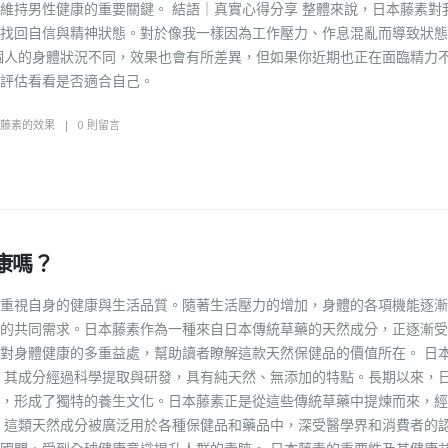
維持男性健康的重要關鍵。 結語｜真實心得分享 整體來說，日本藤素對
找回自信與精神狀態。對於像我一樣因為工作壓力、作息混亂而導致狀態
個人的身體狀況不同，效果也會有所差異，但如果你近期也正在面臨精力
評估看看是否適合自己。
藤素的效果
0 則留言
康嗎？
重視自身的健康與生活品質。隨著生活壓力的增加，身體的各項機能逐漸
的共同需求。日本藤素作為一種來自日本傳統草藥的天然成分，正逐漸受
對身體健康的多重益處，幫助讀者瞭解這款天然保健品的價值所在。 日
，其成分經過科學提取與研發，具有純天然、無添加的特點。長期以來，
，形成了獨特的養生文化。日本藤素正是從這些傳統草藥中提煉而來，經
，這類天然成分被廣泛用於各種保健品和藥品中，深受醫學界和消費者的