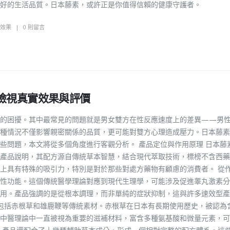
好的生活品質。日本藤素，或許正是你值得信賴的健康守護者。
效果
0 則留言
檢視真實效果與評價
調的困擾。其中最常見的問題就是男女雙方在性反應速度上的差異——男
種情況不僅影響親密關係的品質，更可能對雙方心理造成壓力。日本藤素
些問題，本文將從多個角度進行客觀分析。 產品定位與作用原理 日本藤
產品說明，其配方源自傳統草本智慧，結合現代萃取技術，標榜不含西藥
上具有特殊的吸引力，特別是對於那些對處方藥物有顧慮的消費者。 從
性功能。這個傳統醫學理論對應到現代生理學，可能涉及促進睾丸激素分
用。產品強調的是從根本調理，而非單純的症狀抑制，這與許多速效型產
分包括赤根草和雄鹿鞭等傳統素材。赤根草在日本有長期使用歷史，被認為
中醫理論中一直被視為重要的滋補材料，富含多種氨基酸和微量元素，可