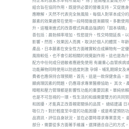
持正常的激素水準有所幫助。 除了這兩種主要成分外
組合旨在協同作用，既提供必要的營養支持，又促進身
應瞭解，天然不代表完全無風險，每個人對草本成分的
藤素的效果通常在使用一段時間後逐漸顯現。多數使用
升。這種漸進式的改善模式與產品強調的「固本填精」
善包括：晨勃頻率增加、性慾提升、性交時間延長，以
影響。然而，效果因人而異，取決於個人的體質、年齡
產品，日本藤素在安全性方面確實較合成藥物有一定優
風險較低，也不會引起相關的視覺副作用。這也是為什
配方中任何成分過敏者應避免使用 有嚴重心血管疾病
功能藥物同時使用以防過度刺激 孕婦、哺乳期婦女及
費者也應保持合理預期。首先，這是一款保健食品，並
顯病理因素的問題，仍應尋求專業醫療協助。 其次，
睡眠和壓力管理都是影響性功能的重要因素。單純依賴
也是不可忽視的一環。性生活的和諧需要雙方的共同努
和困擾，才能真正改善親密關係的品質。 總結建議 
吸引力。對於輕度至中度的功能困擾，或是希望預防功
品資訊，評估自身狀況，並在必要時尋求專業意見。 
部分，需要從多方面著手維護。選擇適合自己的方式，