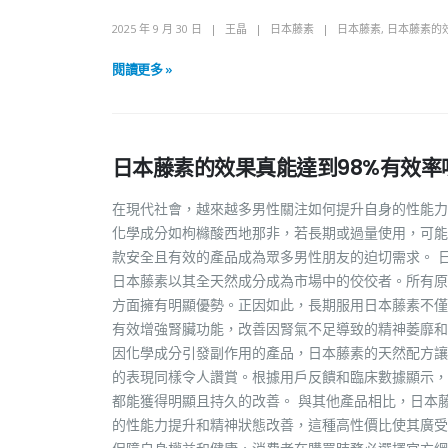
2025 年 9 月 30 日
王晶
日本藤素
日本藤素
,
日本藤素的
閱讀更多 »
日本藤素的效果真能達到98%有效率
在現代社會，越來越多男性關注如何提升自身的性能力
化學成分如枸櫞酸西地那非，若長期或過量使用，可能
款安全且有效的產品成為眾多男性朋友的迫切需求。 
日本藤素以其全天然成分成為市場中的佼佼者。所有原
方面擁有明顯優勢。正因如此，長期服用日本藤素不僅
有效增強腎臟功能，改善因腎氣不足導致的精神萎靡和
因化學成分引發副作用的產品，日本藤素的天然配方讓
的表現同樣令人讚賞。根據用戶反饋和臨床數據顯示，
都能獲得明顯且持久的改善。 與其他產品相比，日本
的性能力提升和精神狀態改善，這種高性價比使其廣受