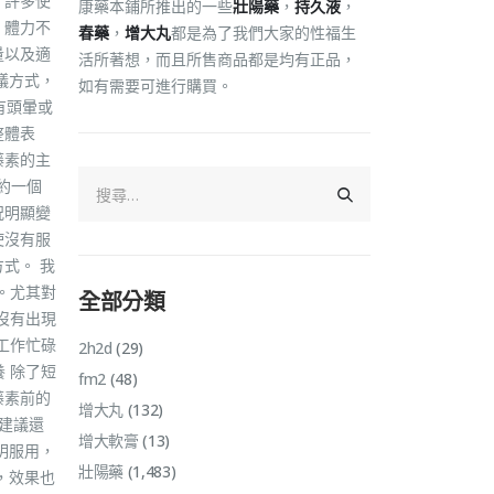
，許多使
康藥本鋪所推出的一些
壯陽藥
，
持久液
，
、體力不
春藥
，
增大丸
都是為了我們大家的性福生
量以及適
活所著想，而且所售商品都是均有正品，
議方式，
如有需要可進行購買。
有頭暈或
整體表
藤素的主
約一個
況明顯變
使沒有服
式。 我
。尤其對
全部分類
沒有出現
工作忙碌
2h2d
(29)
 除了短
fm2
(48)
藤素前的
增大丸
(132)
建議還
增大軟膏
(13)
明服用，
壯陽藥
(1,483)
，效果也