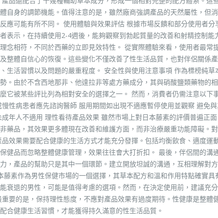
，產品還配合了十幾種輔助草本成分，形成一個相對完整的配方體系。這
體自身的調節機能。值得注意的是，雖然廠商強調產品的天然屬性，但消
反應可能有所不同。 使用體驗與效果評估 根據市場反饋和部分使用者分
者表示，在持續使用2-4週後，能夠觀察到勃起質量的改善和射精控制能
理念相符，不同於西藥的立即見效特性。 從實際體驗來看，使用者最常
及整體自信心的恢復。這些變化不僅改善了性生活品質，也對伴侶關係產
、生活習慣以及問題的嚴重程度。 安全性與使用注意事項 作為標榜純草
勢。由於不含西地那非、他達拉非等處方藥成分，其與硝酸鹽類藥物的相
麼它被某些評比列為相對安全的選擇之一。 然而，消費者仍需注意以下事
或慢性病患者應先諮詢醫師 服用期間如出現不適應暫停使用並觀察 避免與
未成年人不適用 理性看待產品效果 雖然市場上對日本藤素的評價普遍正面
非藥品，其效果更多體現在改善和維護方面，而非治療嚴重功能障礙。對
產品效果需要配合健康的生活方式才能充分發揮。包括均衡飲食、適度運
保健品而忽略整體健康管理，效果往往會大打折扣。 最後，伴侶間的溝
力，產品的幫助只是其中一個環節。建立開放坦誠的溝通，互相理解對方
日本藤素作為男性保健市場的一個選擇，其草本配方和溫和作用特點確實具
能衰退的男性，可能是值得考慮的選項。然而，在決定使用前，建議充分
最重要的是，保持理性態度，不應對產品效果有過度期待。性健康是整體
配合健康生活習慣，才能獲得持久滿意的性生活品質。