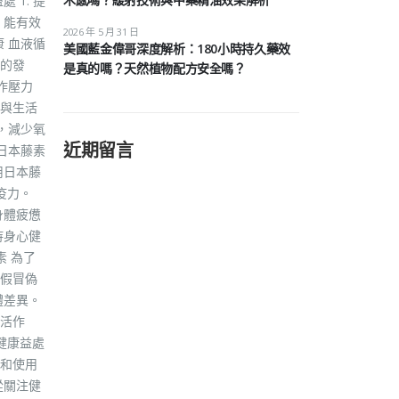
1. 提
，能有效
2026 年 5 月 31 日
 血液循
美國藍金偉哥深度解析：180小時持久藥效
的發
是真的嗎？天然植物配方安全嗎？
作壓力
與生活
，減少氧
近期留言
日本藤素
用日本藤
疫力。
身體疲憊
持身心健
 為了
假冒偽
體差異。
活作
健康益處
和使用
從關注健