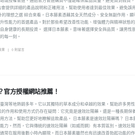
站或授權管道。通過官方管道購買不僅能確保產品質量，避免買到假貨，
站會提供詳細的產品說明和正確用法，幫助使用者達到最佳效果，避免誤
升的理想之選 綜合來看，日本藤素憑藉其全天然成分、安全無副作用、顯
升性能力的首選產品。對於那些希望改善性功能、增強體力與精神狀態的
自身健康的長期投資。 選擇日本藤素，意味著選擇安全與品質，讓男性
的每一刻。
效果
0 則留言
？官方授權網站推薦！
臺灣等地熱銷多年。它以其獨特的草本成分和卓越的效果，幫助許多男性
素的作用和使用方式仍存在疑問：它究竟是速效壯陽藥，還是一種長期保
用方法，幫助您更好地瞭解這款產品。 日本藤素是速效壯陽藥嗎？ 日本
能力。然而，它與傳統的速效壯陽藥（如威而鋼）有本質區別。速效壯陽
通常在服用後數小時內顯現。而日本藤素雖然也有迅速改善勃起功能的作