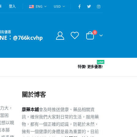
車
登入
ENG
USD
賴有優惠
0
INE：@766kcvhp
LINE
特價!
更多優惠!
關於博客
力大，
康藥本鋪
會及時推送健康、藥品相關資
當困
訊，確保我們大家對日常的生活，服用藥
就想以親
物，都有一個正確的認識，防範於未然，
日本藤
擁有一個健康的身體是最為重要的。目前