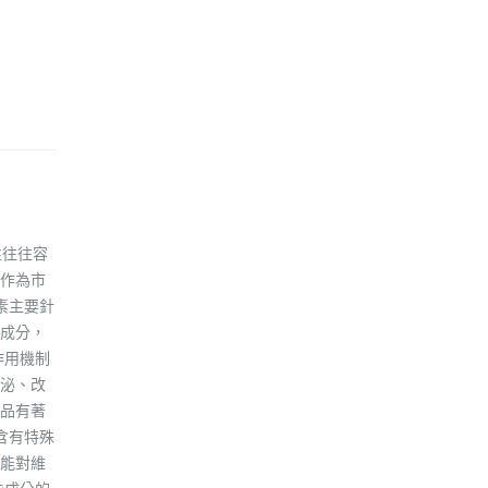
性往往容
作為市
素主要針
成分，
作用機制
泌、改
品有著
含有特殊
能對維