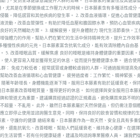
門，受到全球健康意識提升人群的青睞。 日本藤素的重要性及其健康益處 
題，尤其是在季節變換或工作壓力大的時候。日本藤素含有多種活性成分
襲，降低感冒和其他疾病的發生率。 2. 改善血液循環，促進心血管健康
液流動，改善血管彈性，有助於降低血壓和膽固醇水準，預防心血管疾病
好的天然輔助方案。 3. 緩解疲勞，提升身體耐力 現代生活節奏快，工
增強體力的作用，幫助人們在繁忙的生活中保持精神充沛，提升工作效率
化和多種慢性疾病的元兇。日本藤素富含抗氧化成分，能有效清除體內自由基
 5. 改善睡眠品質，緩解焦慮 良好的睡眠是維持身體健康的重要因素。
，使人更容易入睡並獲得充足的休息，從而提升整體健康水準。 適合使
人群： 免疫力較低者：經常感冒或身體較虛弱的人群，可通過服用提高免
幫助改善血液循環和心血管健康。 疲勞過度者：工作繁忙、精神緊張、
：隨著年齡增長，身體機能逐漸下降，服用日本藤素有助於延緩衰老，保
過日本藤素改善睡眠質量，獲得更好的休息。 如何選擇與安全服用日本藤素
牌和管道尤為重要。建議購買經過認證的正規產品，避免購買來路不明的
不超量、不亂用。 此外，雖然日本藤素屬於天然保健品，但仍需注意個
應立即停止使用並諮詢醫生意見。同時，保持良好的飲食習慣和規律的生
藤素，守護你的健康 總結來看，日本藤素作為一款天然、安全且具有多重
勞，還能抗氧化、改善睡眠，幫助人們延緩衰老、維持身心健康。在選擇
的生活習慣。若有任何健康疑慮，建議及時諮詢專業醫療人員。 讓我們