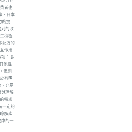
些成分的
費者也
享，日本
力的提
提到的改
生積極
本配方的
互作用
項： 對
其他性
，但消
於有明
動、充足
通與理解
的需求
有一定的
瞭解產
健康的一