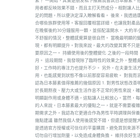
素？ 一開始，其實是朋友私下推薦我嘗試日本藤素。
用者都反映效果不錯，而且主打天然成分，相對讓人比
足的問題，所以便決定深入瞭解看看。 後來，我透過
合哪些族群使用等。客服回覆相當詳細，也讓我對產品
在晚餐後約30分鐘服用一顆，並搭配溫開水。 大約
不舒服的情況，整體感覺算是很自然。 當晚最明顯的
現，都有明顯提升。對我來說，最大的改變其實不只是
要原因之一。 持續使用後的整體變化 之後的一段時
月。 這段期間，我發現除了臨時性的效果之外，整體
好，工作時的專注力也提升不少。 另外，在夫妻生活
用，也能感覺到狀態不像以前那麼容易疲軟。 對我而
認為日本藤素值得推薦的幾個原因 1. 對男性狀態改
於長期熬夜、壓力大或生活作息不正常的男性來說，確實
明顯副作用或身體不適，這點讓人比較放心。當然，每個
的人來說，日本藤素最大的優點之一，就是不需要複雜流
期需求之外，我認為它更適合作為男性平時調理與保養
幾點建議 雖然我個人使用後感受不錯，但還是想提醒
是透過官方授權或可信任的平臺購買，避免買到來源不
切勿自行增加劑量，以免造成身體負擔。 維持良好生