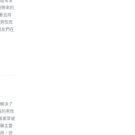
還常常
用帶來的
著且持
男性而
朋友們在
解決了
養的男性
藤素常被
藥主要
用，但