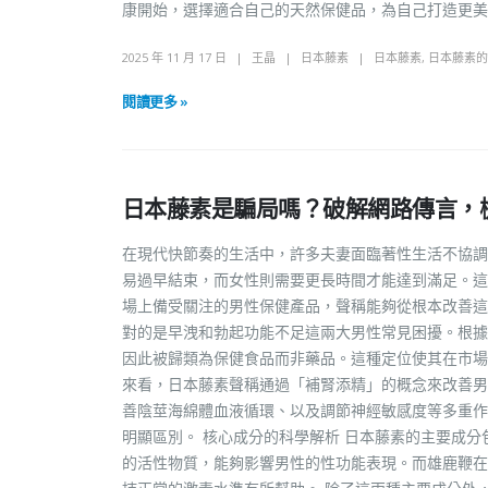
康開始，選擇適合自己的天然保健品，為自己打造更美
2025 年 11 月 17 日
王晶
日本藤素
日本藤素
,
日本藤素的
閱讀更多 »
日本藤素是騙局嗎？破解網路傳言，
在現代快節奏的生活中，許多夫妻面臨著性生活不協
易過早結束，而女性則需要更長時間才能達到滿足。這
場上備受關注的男性保健產品，聲稱能夠從根本改善這
對的是早洩和勃起功能不足這兩大男性常見困擾。根據
因此被歸類為保健食品而非藥品。這種定位使其在市場
來看，日本藤素聲稱通過「補腎添精」的概念來改善男
善陰莖海綿體血液循環、以及調節神經敏感度等多重作
明顯區別。 核心成分的科學解析 日本藤素的主要成
的活性物質，能夠影響男性的性功能表現。而雄鹿鞭在