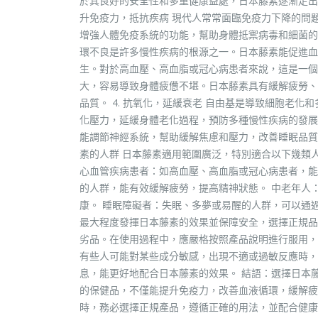
於其良好的安全性和多重健康益處，日本藤素逐漸走出國
升免疫力，抵抗疾病 現代人常常面臨免疫力下降的問
增強人體免疫系統的功能，幫助身體抵禦病毒和細菌的侵
環不良是許多慢性疾病的根源之一。日本藤素能促進血
生。對於高血壓、高血脂或冠心病患者來說，這是一個良
大，容易導致身體疲憊不堪。日本藤素具有緩解疲勞、
品質。 4. 抗氧化，延緩衰老 自由基是導致細胞老
化壓力，延緩身體老化過程，預防多種慢性疾病的發展。
能調節神經系統，幫助緩解焦慮和壓力，改善睡眠品質
素的人群 日本藤素適用範圍廣泛，特別適合以下幾類
心血管疾病患者：如高血壓、高血脂或冠心病患者，能
的人群，能有效緩解疲勞，提高精神狀態。 中老年人
康。 睡眠障礙者：失眠、多夢或易醒的人群，可以通
最大程度發揮日本藤素的效果並保障安全，選擇正規品
劣品。在使用過程中，應嚴格按照產品說明進行服用，
有些人可能對某些成分敏感，出現不適或過敏反應時，
息，能更好地配合日本藤素的效果。 結語：選擇日本
的保健品，不僅能提升免疫力，改善血液循環，緩解疲
時，務必選擇正規產品，遵循正確的用法，並配合健康