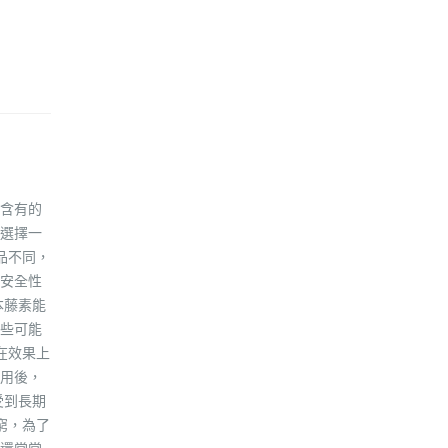
含有的
選擇一
品不同，
安全性
本藤素能
些可能
在效果上
服用後，
受到長期
窮，為了