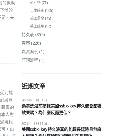
我的幫助
必利勁
(71)
下滑的
日本藤素
(105)
不足、夫
美國黑金
(49)
英國威馬
(14)
持久液
(355)
春藥
(226)
真實案例
(1)
訂購流程
(1)
近期文章
受到挑
到廣泛
2026 年 5 月 31 日
桑拿洗浴前塗抹美國ssbx-key持久液會影響
本藤素的
效果嗎？為什麼反而更佳？
日本人對
過現代
2026 年 5 月 31 日
認可。由
美國ssbx-key持久液真的能超長延時且無麻
木感嗎？緩射技術與中藥精油效果解析