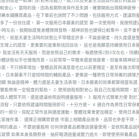
他提到這是一款專門針對男性體力、精力以及夫妻生活品質所設計的產品
較安心。 當時的我，因為長期熬夜與作息失調，確實開始出現精神疲勞
康藥本鋪購買產品，在下單前也詢問了不少問題，包括服用方式、建議劑
多了一份信任感。 第一次服用日本藤素的感受 第一次使用時，我按照建
半小時左右，我開始感覺身體微微發熱，精神狀態也變得比較集中，並不會
變化，就是夫妻生活時的狀態比平常穩定許多，不論是硬度、持久度還是
生理上的感受，更重要的是重新找回自信。 這也是我願意持續使用日本
間，我並沒有天天服用，而是依照自己的需求，每週使用2到3次左右，持續
身體狀態似乎也慢慢改善。以前常常一早醒來還是很疲累，但後來精神狀
方面，不只頻率增加，整體品質與滿意度也比以前更穩定。甚至有幾次即
言，日本藤素不只是短時間的輔助產品，更像是一種男性日常保養的調理方
善明顯 無論是精神、體力還是夫妻生活表現，日本藤素的效果都算相當有感
能帶來一定程度的幫助。 2. 使用過程相對安心 我自己在服用期間，並
人體質不同，還是建議依照說明適量服用。 3. 服用方式簡單方便 對於
程，只要依照建議時間服用即可，十分方便。 4. 適合作為男性日常保養
的一部分。搭配正常作息與適度運動，整體效果會更加穩定。 使用日本
大家幾件事： 選擇正規購買管道 市面上相關產品很多，品質也參差不齊，
明的產品。 不要過量服用 任何保健產品都應該適量使用，並依照產品說
活習慣 如果本身長期熬夜、抽菸喝酒過量或壓力過大，即使使用保養產品