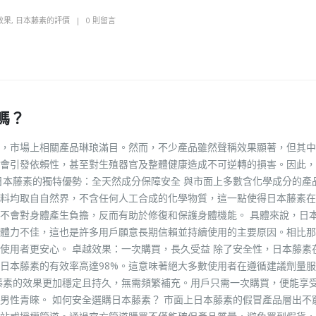
效果
,
日本藤素的評價
0 則留言
嗎？
，市場上相關產品琳琅滿目。然而，不少產品雖然聲稱效果顯著，但其中
會引發依賴性，甚至對生殖器官及整體健康造成不可逆轉的損害。因此，
日本藤素的獨特優勢：全天然成分保障安全 與市面上多數含化學成分的產
料均取自自然界，不含任何人工合成的化學物質，這一點使得日本藤素在
不會對身體產生負擔，反而有助於修復和保護身體機能。 具體來說，日
體力不佳，這也是許多用戶願意長期信賴並持續使用的主要原因。相比那
使用者更安心。 卓越效果：一次購買，長久受益 除了安全性，日本藤素
日本藤素的有效率高達98%。這意味著絕大多數使用者在遵循建議劑量
藤素的效果更加穩定且持久，無需頻繁補充。用戶只需一次購買，便能享
男性青睞。 如何安全選購日本藤素？ 市面上日本藤素的假冒產品層出不