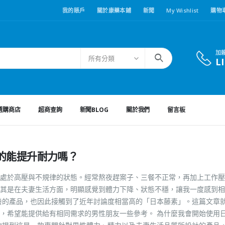
我的賬戶
關於康藥本鋪
新聞
My Wishlist
購物
加
所有分類
L
選購商店
超商查詢
新聞BLOG
關於我們
留言板
的能提升耐力嗎？
處於高壓與不規律的狀態。經常熬夜趕案子、三餐不正常，再加上工作壓
其是在夫妻生活方面，明顯感覺到體力下降、狀態不穩，讓我一度感到相
養的產品，也因此接觸到了近年討論度相當高的「日本藤素」。這篇文章
，希望能提供給有相同需求的男性朋友一些參考。 為什麼我會開始使用