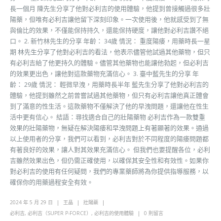
長一個月 陳先生分享了他對必利吉的使用體驗，他提到曾接觸過很多壯
陽藥，但唯有必利吉讓他留下深刻印象。一次使用後，他就感受到了無
與倫比的效果，不僅能保持持久，還能保持硬度，讓他對必利吉讚不絕
口。 2. 新竹林先生的分享 年齡： 34歲 情況： 重度陽痿，用藥時長一星
期 林先生分享了他對必利吉的看法，他表示儘管他試過其他藥物，但只
有必利吉給了他更持久的體驗。儘管其他藥物也能讓他勃起，但必利吉
的效果更出色，讓他對這款藥物充滿信心。 3. 臺中藍先生的分享 年
齡： 29歲 情況： 輕微早洩，用藥時長半年 藍先生分享了他對必利吉的
體驗，他提到雖然之前曾嘗試過其他藥物，但只有必利吉讓他真正體會
到了滿意的性生活。這款藥物不僅解決了他的早洩問題，還讓他在性生
活中更有信心。 結語：尋找適合自己的壯陽藥物 必利吉作為一款雙重
效果的壯陽藥物，無疑在解決陽痿和早洩問題上有著顯著的效果。通過
以上使用者的分享，我們可以看到，必利吉對於不同程度的陽痿問題都
有著良好的效果，讓人對其效果充滿信心。 但我們也要提醒各位，必利
吉雖然效果出色，但仍需正確使用，以確保其安全性和有效性。如果你
對必利吉的使用有任何疑問，我們的專業藥師將為你提供指導服務，以
確保你的用藥過程安全有效。
2024 年 5 月 29 日
王晶
壯陽藥
必利吉
,
必利吉（SUPER P-FORCE）
,
必利吉的使用體驗
0 則留言