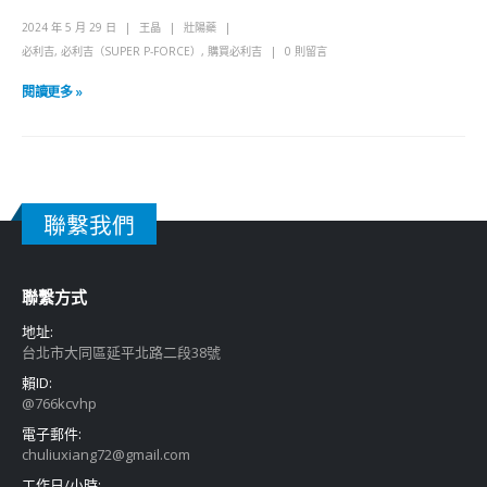
2024 年 5 月 29 日
王晶
壯陽藥
必利吉
,
必利吉（SUPER P-FORCE）
,
購買必利吉
0 則留言
閱讀更多 »
聯繫我們
聯繫方式
地址:
台北市大同區延平北路二段38號
賴ID:
@766kcvhp
電子郵件:
chuliuxiang72@gmail.com
工作日/小時: