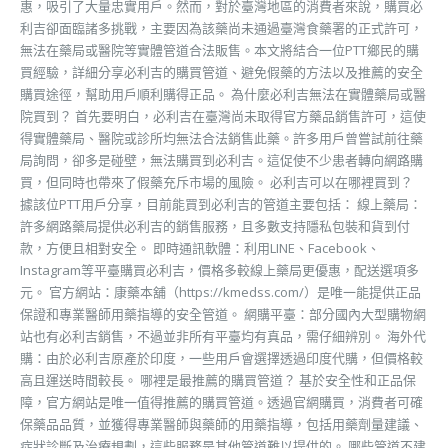
惠，吸引了大量忠實用戶。然而，對於臺灣地區的消費者來說，購買必
利吉卻面臨諸多挑戰，主要因為該藥尚未通過臺灣食藥署的正式許可，
無法在藥局或醫院等實體管道合法販售。本文將結合一位PTT鄉民的購
買經驗，詳細分享必利吉的購買管道、避免假藥的方法以及推薦的安全
購買途徑，幫助用戶順利購得正品。 為什麼必利吉無法在實體藥局或醫
院買到？ 首先要明白，必利吉在臺灣尚未取得官方藥品銷售許可，這使
得實體藥局、醫院或診所均無法合法銷售此藥。許多用戶曾嘗試前往藥
局詢問，卻多是碰壁，無法購買到必利吉。這促使不少患者轉向網路購
買，但同時也帶來了假藥充斥市場的風險。 必利吉可以在哪裡買到？
據該位PTT用戶分享，目前能買到必利吉的管道主要包括： 線上藥局：
許多網路藥局提供必利吉的銷售服務，且多數支持隱私包裝和貨到付
款，方便且相對安全。 即時通訊軟體：利用LINE、Facebook、
Instagram等平臺購買必利吉，價格多較線上藥局更優惠，配送選項多
元。 官方網站：康藥本舖（https://kmedss.com/）是唯一能提供正品
保證和專業醫師用藥指導的安全管道。 網購平臺：部分國內大型購物網
站也有必利吉銷售，不過並非所有平臺均有真品，需仔細辨別。 海外代
購：由於必利吉原產於印度，一些用戶會選擇透過印度代購，但價格較
高且運送時間較長。 哪裡是最推薦的購買管道？ 基於安全性和正品保
障，官方網站是唯一值得推薦的購買管道。透過官網購買，消費者可確
保藥品品質，並獲得專業醫師與藥師的用藥指導，包括用藥劑量建議、
症狀診斷及治療規劃，這些服務是其他管道難以提供的。 哪些管道不建