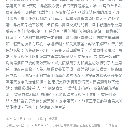
議購買？ 線上藥局：雖然較方便，但假藥問題嚴重，該PTT用戶曾多次
買到偽藥。 即時通訊軟體：存在價格低廉但品質無法保障的風險。 部
分網購平臺：雖然偶爾能找到真品，但尋找過程繁瑣風險大。 海外代
購：雖為正品機率較高，但價格昂貴且交貨時間長，且未必適合急需用
藥者。 如何辨別假藥？ 用戶分享了幾個判斷假藥的關鍵點： 價格異常
低廉：正品必利吉價格有一定範圍，過低價格需警惕。 包裝質量與細
節：假藥包裝多有瑕疵，字體模糊、印刷質感差，封裝不嚴密。 藥片顏
色與味道：假藥顏色不均勻、有異味或口感異常。 若購買後發現以上異
常，應立即停止服用並尋求專業醫療意見。 結語 必利吉作為一款同時
對抗陽痿與早洩的高效藥物，以其價格競爭力和雙重功效吸引了大量用
戶。然而在臺灣，因為未通過食藥署認證，實體管道無法購買，網路購
買成為主要選項。面對市面上假藥泛濫的情況，選擇官方網站購買是保
障用藥安全的最佳途徑。 如果您想避免購買到假藥，建議遵循以下幾
點： 儘量選擇必利吉官方網站購買。 謹慎比較價格，避免過低價格陷
阱。 留意包裝和藥片的細節，若發現異常立即停止使用。 有任何疑
問，及時諮詢專業醫師或藥師。 安全用藥，才能真正享受必利吉帶來的
雙重療效，重拾自信與健康的性生活。
2025 年 7 月 11 日
王晶
壯陽藥
必利吉
,
必利吉（SUPER P-FORCE）
,
必利吉的購買管道
,
正品必利吉價格
0 則留言