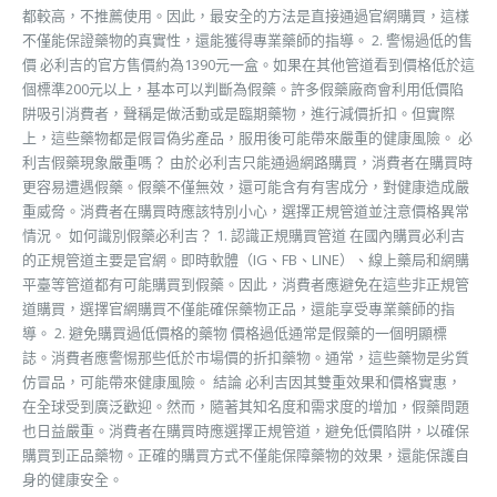
都較高，不推薦使用。因此，最安全的方法是直接通過官網購買，這樣
不僅能保證藥物的真實性，還能獲得專業藥師的指導。 2. 警惕過低的售
價 必利吉的官方售價約為1390元一盒。如果在其他管道看到價格低於這
個標準200元以上，基本可以判斷為假藥。許多假藥廠商會利用低價陷
阱吸引消費者，聲稱是做活動或是臨期藥物，進行減價折扣。但實際
上，這些藥物都是假冒偽劣產品，服用後可能帶來嚴重的健康風險。 必
利吉假藥現象嚴重嗎？ 由於必利吉只能通過網路購買，消費者在購買時
更容易遭遇假藥。假藥不僅無效，還可能含有有害成分，對健康造成嚴
重威脅。消費者在購買時應該特別小心，選擇正規管道並注意價格異常
情況。 如何識別假藥必利吉？ 1. 認識正規購買管道 在國內購買必利吉
的正規管道主要是官網。即時軟體（IG、FB、LINE）、線上藥局和網購
平臺等管道都有可能購買到假藥。因此，消費者應避免在這些非正規管
道購買，選擇官網購買不僅能確保藥物正品，還能享受專業藥師的指
導。 2. 避免購買過低價格的藥物 價格過低通常是假藥的一個明顯標
誌。消費者應警惕那些低於市場價的折扣藥物。通常，這些藥物是劣質
仿冒品，可能帶來健康風險。 結論 必利吉因其雙重效果和價格實惠，
在全球受到廣泛歡迎。然而，隨著其知名度和需求度的增加，假藥問題
也日益嚴重。消費者在購買時應選擇正規管道，避免低價陷阱，以確保
購買到正品藥物。正確的購買方式不僅能保障藥物的效果，還能保護自
身的健康安全。