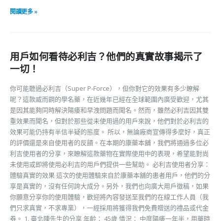
閱讀更多 »
用戶如何看待必利吉？他們的真實故事揭示了
一切！
你可能聽過必利吉（Super P-Force），但你對它的效果有多少瞭解
呢？這款威而鋼的學名藥，在近幾年已經在全球範圍內廣受歡迎，尤其
是因其能夠同時解決陽痿和早洩問題而聞名。然而，雖然必利吉因其雙
重效果而聞名，但對於那些從未使用過的用戶來說，他們對於必利吉的
效果可能仍持有半信半疑的態度。 所以，無論廠商宣傳得多麼好，真正
的評價還是來自使用者的反饋。在本期的康藥本舖，我們將通過多位必
利吉使用者的分享，來瞭解這款藥物在實際使用中的表現，希望能對尚
未使用或即將使用必利吉的用戶們提供一些幫助。 必利吉使用者分享：
體驗真實的效果 這次的使用體驗來自於康藥本舖的患者用戶，他們的分
享是真實的，沒有任何誇大成分。另外，我們也向廣大用戶徵稿，如果
你願意分享你的使用體驗，歡迎將內容發送至我們的在線工作人員（我
們只求真實，不求專業），一經採用將獲得我們免費贈送的禮品或代金
券。 1. 臺北陳先生的分享 年齡： 45歲 情況： 中度陽痿一年半，用藥時