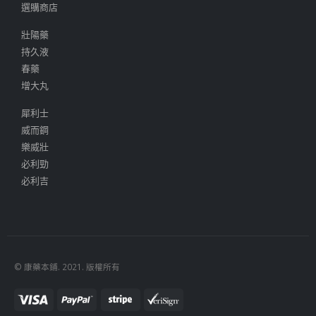
選購商店
壯陽藥
持久液
春藥
增大丸
犀利士
威而鋼
樂威壯
必利勁
必利吉
© 康藥本鋪. 2021. 版權所有