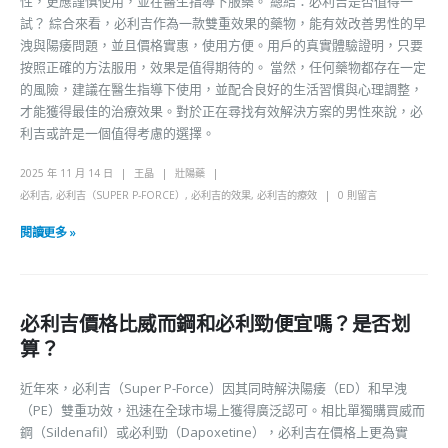
性，更應謹慎使用，並在醫生指導下服藥。 總結：必利吉是否值得一
試？ 綜合來看，必利吉作為一款雙重效果的藥物，能有效改善男性的早
洩與陽痿問題，並且價格實惠，使用方便。用戶的真實體驗證明，只要
按照正確的方法服用，效果是值得期待的。 當然，任何藥物都存在一定
的風險，建議在醫生指導下使用，並配合良好的生活習慣與心理調整，
才能獲得最佳的治療效果。對於正在尋找有效解決方案的男性來說，必
利吉或許是一個值得考慮的選擇。
2025 年 11 月 14 日
王晶
壯陽藥
必利吉
,
必利吉（SUPER P-FORCE）
,
必利吉的效果
,
必利吉的療效
0 則留言
閱讀更多 »
必利吉價格比威而鋼和必利勁便宜嗎？是否划
算？
近年來，必利吉（Super P-Force）因其同時解決陽痿（ED）和早洩
（PE）雙重功效，迅速在全球市場上獲得廣泛認可。相比單獨購買威而
鋼（Sildenafil）或必利勁（Dapoxetine），必利吉在價格上更為實