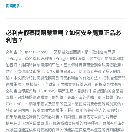
閱讀更多 »
必利吉假藥問題嚴重嗎？如何安全購買正品必
利吉？
必利吉（Super P-Force），又稱雙效威而鋼，是一款結合威而鋼
（Viagra）學名藥和必利勁（Priligy）的壯陽藥。它含有西地那非和達
泊西汀，能同時控制陽痿和早洩，因其價格實惠而受到全球廣泛歡迎。
然而，這也導致市場上出現大量仿冒產品，給消費者帶來了極大的風
險。本文將介紹如何避免購買到假藥必利吉的有效方法。 必利吉假藥問
題嚴重嗎？ 根據統計，全球範圍內購買到假藥必利吉的概率高達49%。
必利吉由印度桑瑞（Sunrise）製藥生產，目前尚未通過國內的食藥署
審批，只能通過網路購買，例如線上藥局、海外代購、即時軟體（IG、
FB、LINE）、網購平臺以及官網等管道。這使得消費者更難辨別真偽，
特別是在國內，假藥問題尤為嚴重。 防止買到假藥必利吉的兩個技巧
如果想要避免購買到假藥必利吉，有兩個主要技巧可以幫助消費者： 1.
避免在非正規管道購買 非正規管道購買假藥的概率極高。雖然有些海外
代購管道能提供相對較高的保障，但無論是價格成本還是等待時間成本