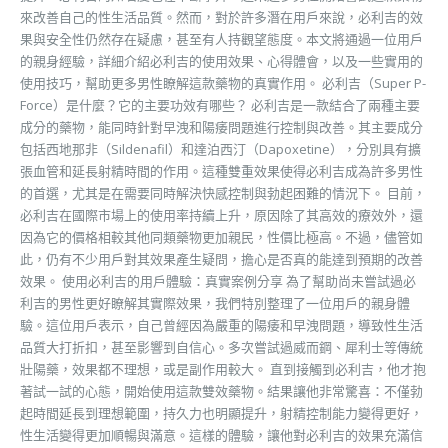
來改善自己的性生活品質。然而，對於許多潛在用戶來說，必利吉的效
果與安全性仍然存在疑慮，甚至有人持觀望態度。本文將通過一位用戶
的親身經驗，詳細介紹必利吉的使用效果、心得體會，以及一些實用的
使用技巧，幫助更多男性瞭解這款藥物的真實作用。 必利吉（Super P-
Force）是什麼？它的主要功效有哪些？ 必利吉是一款結合了兩種主要
成分的藥物，能同時針對早洩和陽痿問題進行控制與改善。其主要成分
包括西地那非（Sildenafil）和達泊西汀（Dapoxetine），分別具有擴
張血管和延長射精時間的作用。這種雙重效果使得必利吉成為許多男性
的首選，尤其是在需要同時解決快感控制與勃起困難的情況下。 目前，
必利吉在國際市場上的使用率持續上升，原因除了其高效的療效外，還
因為它的價格相較其他同類藥物更加親民，性價比極高。不過，儘管如
此，仍有不少用戶對其效果產生疑問，擔心是否真的能達到預期的改善
效果。 使用必利吉的用戶體驗：真實案例分享 為了幫助尚未嘗試過必
利吉的男性更好瞭解其實際效果，我們特別整理了一位用戶的親身體
驗。這位用戶表示，自己曾經因為嚴重的陽痿和早洩問題，導致性生活
品質大打折扣，甚至影響到自信心。多次嘗試過威而鋼、犀利士等傳統
壯陽藥，效果都不理想，或是副作用較大。 直到接觸到必利吉，他才抱
著試一試的心態，開始使用這款雙效藥物。結果讓他非常驚喜：不僅勃
起時間延長到理想範圍，持久力也明顯提升，射精控制能力變得更好，
性生活變得更加順暢與滿意。這樣的體驗，讓他對必利吉的效果充滿信