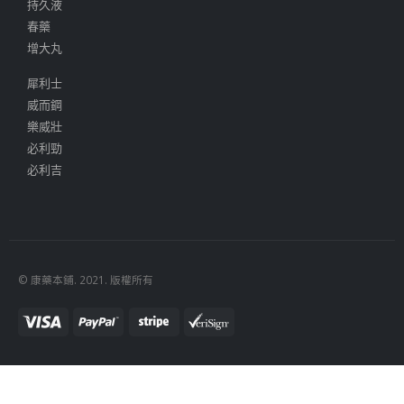
持久液
春藥
增大丸
犀利士
威而鋼
樂威壯
必利勁
必利吉
© 康藥本鋪. 2021. 版權所有