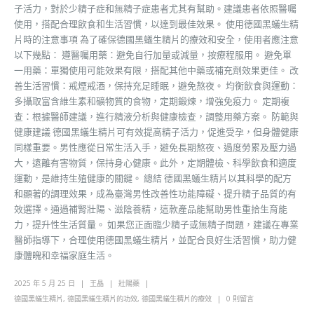
子活力，對於少精子症和無精子症患者尤其有幫助。建議患者依照醫囑
使用，搭配合理飲食和生活習慣，以達到最佳效果。 使用德國黑蟻生精
片時的注意事項 為了確保德國黑蟻生精片的療效和安全，使用者應注意
以下幾點： 遵醫囑用藥：避免自行加量或減量，按療程服用。 避免單
一用藥：單獨使用可能效果有限，搭配其他中藥或補充劑效果更佳。 改
善生活習慣：戒煙戒酒，保持充足睡眠，避免熬夜。 均衡飲食與運動：
多攝取富含維生素和礦物質的食物，定期鍛煉，增強免疫力。 定期複
查：根據醫師建議，進行精液分析與健康檢查，調整用藥方案。 防範與
健康建議 德國黑蟻生精片可有效提高精子活力，促進受孕，但身體健康
同樣重要。男性應從日常生活入手，避免長期熬夜、過度勞累及壓力過
大，遠離有害物質，保持身心健康。此外，定期體檢、科學飲食和適度
運動，是維持生殖健康的關鍵。 總結 德國黑蟻生精片以其科學的配方
和顯著的調理效果，成為臺灣男性改善性功能障礙、提升精子品質的有
效選擇。通過補腎壯陽、滋陰養精，這款產品能幫助男性重拾生育能
力，提升性生活質量。 如果您正面臨少精子或無精子問題，建議在專業
醫師指導下，合理使用德國黑蟻生精片，並配合良好生活習慣，助力健
康體魄和幸福家庭生活。
2025 年 5 月 25 日
王晶
壯陽藥
德國黑蟻生精片
,
德國黑蟻生精片的功效
,
德國黑蟻生精片的療效
0 則留言