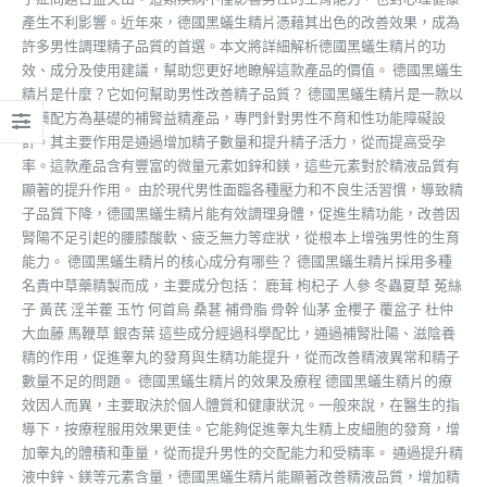
產生不利影響。近年來，德國黑蟻生精片憑藉其出色的改善效果，成為
許多男性調理精子品質的首選。本文將詳細解析德國黑蟻生精片的功
效、成分及使用建議，幫助您更好地瞭解這款產品的價值。 德國黑蟻生
精片是什麼？它如何幫助男性改善精子品質？ 德國黑蟻生精片是一款以
中藥配方為基礎的補腎益精產品，專門針對男性不育和性功能障礙設
計。其主要作用是通過增加精子數量和提升精子活力，從而提高受孕
率。這款產品含有豐富的微量元素如鋅和鎂，這些元素對於精液品質有
顯著的提升作用。 由於現代男性面臨各種壓力和不良生活習慣，導致精
子品質下降，德國黑蟻生精片能有效調理身體，促進生精功能，改善因
腎陽不足引起的腰膝酸軟、疲乏無力等症狀，從根本上增強男性的生育
能力。 德國黑蟻生精片的核心成分有哪些？ 德國黑蟻生精片採用多種
名貴中草藥精製而成，主要成分包括： 鹿茸 枸杞子 人參 冬蟲夏草 菟絲
子 黃芪 淫羊藿 玉竹 何首烏 桑葚 補骨脂 骨幹 仙茅 金櫻子 覆盆子 杜仲
大血藤 馬鞭草 銀杏葉 這些成分經過科學配比，通過補腎壯陽、滋陰養
精的作用，促進睾丸的發育與生精功能提升，從而改善精液異常和精子
數量不足的問題。 德國黑蟻生精片的效果及療程 德國黑蟻生精片的療
效因人而異，主要取決於個人體質和健康狀況。一般來說，在醫生的指
導下，按療程服用效果更佳。它能夠促進睾丸生精上皮細胞的發育，增
加睾丸的體積和重量，從而提升男性的交配能力和受精率。 通過提升精
液中鋅、鎂等元素含量，德國黑蟻生精片能顯著改善精液品質，增加精