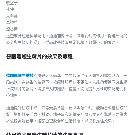
覆盆子
杜仲
大血藤
馬鞭草
銀杏葉
這些成分經過科學配比，通過補腎壯陽、滋陰養精的作用，促進睾丸的
發育與生精功能提升，從而改善精液異常和精子數量不足的問題。
德國黑蟻生精片的效果及療程
德國黑蟻生精片
的療效因人而異，主要取決於個人體質和健康狀況。一
般來說，在醫生的指導下，按療程服用效果更佳。它能夠促進睾丸生精
上皮細胞的發育，增加睾丸的體積和重量，從而提升男性的交配能力和
受精率。
通過提升精液中鋅、鎂等元素含量，德國黑蟻生精片能顯著改善精液品
質，增加精子活力，對於少精子症和無精子症患者尤其有幫助。建議患
者依照醫囑使用，搭配合理飲食和生活習慣，以達到最佳效果。