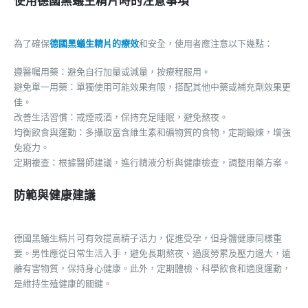
使用德國黑蟻生精片時的注意事項
為了確保
德國黑蟻生精片的療效
和安全，使用者應注意以下幾點：
遵醫囑用藥：避免自行加量或減量，按療程服用。
避免單一用藥：單獨使用可能效果有限，搭配其他中藥或補充劑效果更
佳。
改善生活習慣：戒煙戒酒，保持充足睡眠，避免熬夜。
均衡飲食與運動：多攝取富含維生素和礦物質的食物，定期鍛煉，增強
免疫力。
定期複查：根據醫師建議，進行精液分析與健康檢查，調整用藥方案。
防範與健康建議
德國黑蟻生精片可有效提高精子活力，促進受孕，但身體健康同樣重
要。男性應從日常生活入手，避免長期熬夜、過度勞累及壓力過大，遠
離有害物質，保持身心健康。此外，定期體檢、科學飲食和適度運動，
是維持生殖健康的關鍵。