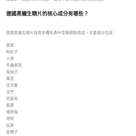
德國黑蟻生精片的核心成分有哪些？
德國黑蟻生精片採用多種名貴中草藥精製而成，主要成分包括：
鹿茸
枸杞子
人參
冬蟲夏草
菟絲子
黃芪
淫羊藿
玉竹
何首烏
桑葚
補骨脂
骨幹
仙茅
金櫻子