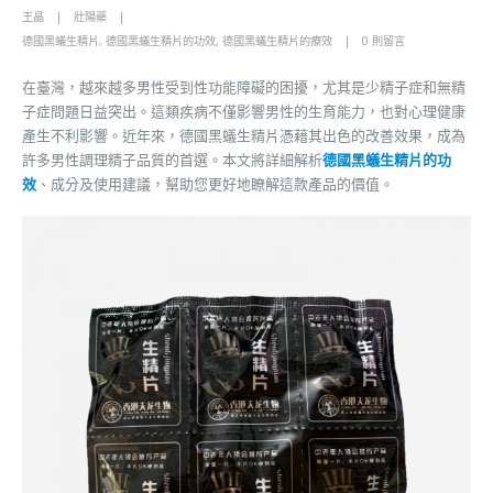
王晶
壯陽藥
德國黑蟻生精片
,
德國黑蟻生精片的功效
,
德國黑蟻生精片的療效
0 則留言
在臺灣，越來越多男性受到性功能障礙的困擾，尤其是少精子症和無精
子症問題日益突出。這類疾病不僅影響男性的生育能力，也對心理健康
產生不利影響。近年來，德國黑蟻生精片憑藉其出色的改善效果，成為
許多男性調理精子品質的首選。本文將詳細解析
德國黑蟻生精片的功
效
、成分及使用建議，幫助您更好地瞭解這款產品的價值。