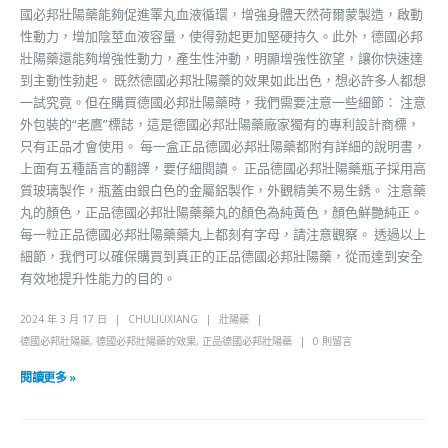
國必邦壯陽藥能夠促進睪丸血液循環，增強身體天然荷爾蒙製造，啟動
性動力，增加陰莖血液容量，使得勃起更加堅硬持久。此外，德國必邦
壯陽藥還能夠增強性動力，產生性沖動，明顯增強性欲望，讓你快速達
到主動性勃起。 既然德國必邦壯陽藥的效果如此出色，想必許多人都想
一試究竟。但在購買德國必邦壯陽藥時，我們需要注意一些細節： 注意
外包裝的“老鷹”標誌，這是德國必邦壯陽藥廠家獨有的專利設計商標，
只有正品才會使用。 每一盒正品德國必邦壯陽藥都附有詳細的說明書，
上面有五種語言的翻譯，要仔細閱讀。 正品德國必邦壯陽藥瓶子採用高
質玻璃製作，瓶蓋由銀白色的金屬鋁製作，外觀精美不易生銹。 注意藥
丸的顏色，正品德國必邦壯陽藥藥丸的顏色為純黃色，顏色鮮艷純正。
每一粒正品德國必邦壯陽藥藥丸上都刻有字母，請注意觀察。 透過以上
細節，我們可以確保購買到真正的正品德國必邦壯陽藥，從而達到安全
有效地提升性能力的目的。
2024 年 3 月 17 日
CHULIUXIANG
壯陽藥
德國必邦壯陽藥
,
德國必邦壯陽藥的效果
,
正品德國必邦壯陽藥
0 則留言
閱讀更多 »