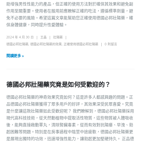
助增強男性性能力的產品，但正確的使用方法對於確保其效果和避免副
作用至關重要。使用者在服用前應瞭解正確的吃法，遵循標準劑量，避
免不必要的風險。希望這篇文章能幫助您正確使用德國必邦壯陽藥，確
保身體健康，同時提升性愛體驗。
2024 年 4 月 30 日
王晶
壯陽藥
德國必邦壯陽藥
,
德國必邦壯陽藥的效果
,
正確使用德國必邦壯陽藥
0 則留言
閱讀更多 »
德國必邦壯陽藥究竟是如何受歡迎的？
德國必邦壯陽藥的神奇效果究竟如何？這是許多人都感興趣的問題。正
品德國必邦壯陽藥獲得了眾多用戶的好評，其效果深受民眾喜愛。究竟
是什麼讓這款壯陽藥如此受歡迎呢？ 我們瞭解到，德國必邦壯陽藥採用
現代高科技技術，從天然動植物中提取活性物質，這些物質被人體吸收
後，能夠直接啟動睪丸，清除腎臟毒素，從而有效對抗陽痿、早洩、勃
起困難等問題。特別是在房事過程中陰莖中途疲軟，德國必邦壯陽藥更
是展現出獨特的功效，迅速增強性能力，讓勃起更加堅硬持久。 正品德