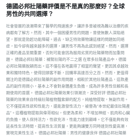
德國必邦壯陽藥評價是不是真的那麼好？全球
男性的共同選擇？
社會發展的浪潮帶來了醫學的飛速進步，讓許多曾被視為難以治療的疾
病都有了解方。然而，其中一個困擾男性的問題，曾使無數人深陷絕
望，那就是勃起功能障礙。過去，缺乏特效藥物讓這樣的問題如同絕
症，如今卻有越來越多的選擇，讓男性不再為此感到絕望。然而，選擇
正確的產品至關重要，否則可能會因為服用劣質的壯陽藥物而加重問
題。 德國必邦壯陽藥：補腎壯陽的不二之選 在眾多壯陽產品中，德國
必邦壯陽藥脫穎而出。這不僅在各地贏得了相當的聲望，更因其卓越效
果和獨特特色，使得回頭客不斷，回購率高達百分之百。然而，更值得
關注的是德國必邦壯陽藥的副作用問題，相較於其他壯陽產品，這款產
品的副作用微小，基本上不會對身體產生負擔，成為許多男性信賴和長
期使用的首選。 德國必邦壯陽藥效果引領潮流，深受好評 德國必邦壯
陽藥的效果來自特級壯陽植物豔紫鉚的配方，純植物提取，無副作用。
它不僅提高性欲和性能力，還能激發性活力，被譽為“本世紀最佳壯陽產
品”。這種植物提取與偉哥相似，但更為柔和，不增加神經、肌肉和心臟
的負擔，使人保持活力，性欲充沛，性能力達到巔峰。它不僅能夠有效
延長性生活時間，提高性生活質量，更能夠讓雙方同時達到性愛高潮，
實現完美性生活。 德國必邦壯陽藥：男性的健康良伴 德國必邦壯陽藥