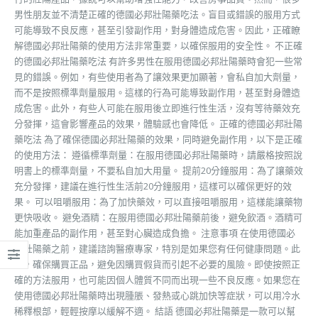
男性朋友並不清楚正確的德國必邦壯陽藥吃法。盲目或錯誤的服用方式
可能導致不良反應，甚至引發副作用，對身體造成危害。因此，正確瞭
解德國必邦壯陽藥的使用方法非常重要，以確保服用的安全性。 不正確
的德國必邦壯陽藥吃法 有許多男性在服用德國必邦壯陽藥時會犯一些常
見的錯誤。例如，有些使用者為了讓效果更加顯著，會私自加大劑量，
而不是按照標準劑量服用。這樣的行為可能導致副作用，甚至對身體造
成危害。此外，有些人可能在服用後立即進行性生活，沒有等待藥效充
分發揮，這會影響產品的效果，體驗感也會降低。 正確的德國必邦壯陽
藥吃法 為了確保德國必邦壯陽藥的效果，同時避免副作用，以下是正確
的使用方法： 遵循標準劑量：在服用德國必邦壯陽藥時，請嚴格按照說
明書上的標準劑量，不要私自加大用量。 提前20分鐘服用：為了讓藥效
充分發揮，建議在進行性生活前20分鐘服用，這樣可以確保更好的效
果。 可以咀嚼服用：為了加快藥效，可以直接咀嚼服用，這樣能讓藥物
更快吸收。 避免酒精：在服用德國必邦壯陽藥前後，避免飲酒。酒精可
能加重產品的副作用，甚至對心臟造成負擔。 注意事項 在使用德國必
邦壯陽藥之前，建議諮詢醫療專家，特別是如果您有任何健康問題。此
外，確保購買正品，避免因購買假貨而引起不必要的風險。即使按照正
確的方法服用，也可能因個人體質不同而出現一些不良反應。如果您在
使用德國必邦壯陽藥時出現腫脹、發熱或心跳加快等症狀，可以用冷水
稀釋根部，輕輕按摩以緩解不適。 結語 德國必邦壯陽藥是一款可以幫