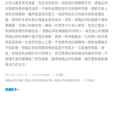
之所以廣受男性喜愛，完全有其原因。與其他壯陽藥物不同，德國必邦
壯陽藥效果卓越而溫和，不會對身體造成任何刺激和負擔。相較市面上
某些壯陽藥物，雖然能提高性能力，但卻帶來巨大的副作用和身體負
擔，使得許多男性對壯陽產品望而卻步。然而，德國必邦壯陽藥不僅效
果顯著，且微小的副作用，讓每一位男性可以安心使用，而且它更是一
款調理身體的保健佳品。 德國必邦壯陽藥副作用微小，給您放心的選擇
德國必邦壯陽藥不僅不是壯陽藥，更是一款保健產品。它的微小副作用
使其成為每一位男性的放心之選，不會像其他壯陽藥物一樣對身體產生
不良影響。德國必邦壯陽藥效果既能提升性能力，又能補充腎氣、精
氣，恢復男性身體的活力和精力，是您選擇壯陽保健品的最佳伴侶。不
要讓不當的選擇毀了男性健康，選擇德國必邦壯陽藥，讓您重新擁抱健
康活力的生活！
2023 年 12 月 2 日
CHULIUXIANG
壯陽藥
德國必邦壯陽藥
,
德國必邦壯陽藥的副作用
,
德國必邦壯陽藥的效果
0 則留言
閱讀更多 »