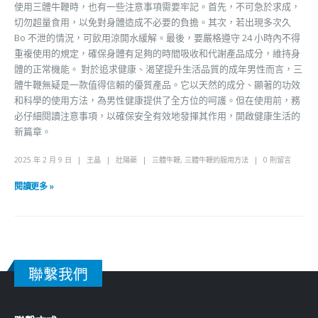
使用三體牛鞭時，也有一些注意事項需要牢記。首先，不可急於求成，
切勿超量食用，以免對身體造成不必要的負擔。其次，若出現多次久
Bo 不泄的情況，可飲用涼開水緩解。最後，要嚴格遵守 24 小時內不得
重複使用的規定，確保身體有足夠的時間吸收和代謝產品成分，維持身
體的正常機能。 對於追求健康、渴望提升生活品質的成年男性而言，三
體牛鞭無疑是一款值得信賴的優質產品。它以天然的成分、顯著的功效
和科學的使用方法，為男性健康提供了全方位的呵護。但在使用前，務
必仔細閱讀注意事項，以確保安全有效地發揮其作用，開啟健康生活的
新篇章。
2025 年 2 月 9 日
王晶
壯陽藥
三體牛鞭
,
三體牛鞭的服用方法
0 則留言
閱讀更多 »
聯繫我們