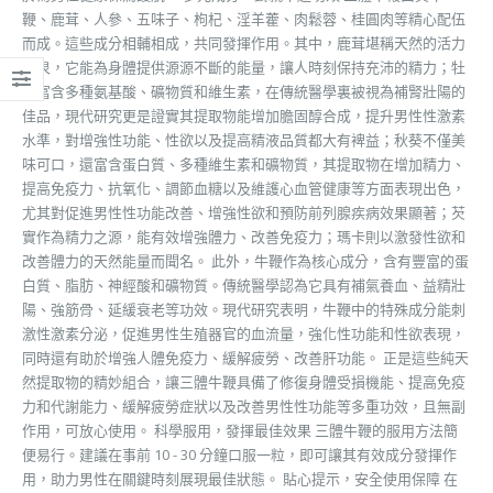
鞭、鹿茸、人參、五味子、枸杞、淫羊藿、肉鬆蓉、桂圓肉等精心配伍
而成。這些成分相輔相成，共同發揮作用。其中，鹿茸堪稱天然的活力
源泉，它能為身體提供源源不斷的能量，讓人時刻保持充沛的精力；牡
蠣富含多種氨基酸、礦物質和維生素，在傳統醫學裏被視為補腎壯陽的
佳品，現代研究更是證實其提取物能增加膽固醇合成，提升男性性激素
水準，對增強性功能、性欲以及提高精液品質都大有裨益；秋葵不僅美
味可口，還富含蛋白質、多種維生素和礦物質，其提取物在增加精力、
提高免疫力、抗氧化、調節血糖以及維護心血管健康等方面表現出色，
尤其對促進男性性功能改善、增強性欲和預防前列腺疾病效果顯著；芡
實作為精力之源，能有效增強體力、改善免疫力；瑪卡則以激發性欲和
改善體力的天然能量而聞名。 此外，牛鞭作為核心成分，含有豐富的蛋
白質、脂肪、神經酸和礦物質。傳統醫學認為它具有補氣養血、益精壯
陽、強筋骨、延緩衰老等功效。現代研究表明，牛鞭中的特殊成分能刺
激性激素分泌，促進男性生殖器官的血流量，強化性功能和性欲表現，
同時還有助於增強人體免疫力、緩解疲勞、改善肝功能。 正是這些純天
然提取物的精妙組合，讓三體牛鞭具備了修復身體受損機能、提高免疫
力和代謝能力、緩解疲勞症狀以及改善男性性功能等多重功效，且無副
作用，可放心使用。 科學服用，發揮最佳效果 三體牛鞭的服用方法簡
便易行。建議在事前 10 - 30 分鐘口服一粒，即可讓其有效成分發揮作
用，助力男性在關鍵時刻展現最佳狀態。 貼心提示，安全使用保障 在