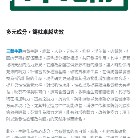
多元成分，鑄就卓越功效
三體牛鞭
由黃牛鞭、鹿茸、人參、五味子、枸杞、淫羊藿、肉鬆蓉、桂
圓肉等精心配伍而成。這些成分相輔相成，共同發揮作用。其中，鹿茸
堪稱天然的活力源泉，它能為身體提供源源不斷的能量，讓人時刻保持
充沛的精力；牡蠣富含多種氨基酸、礦物質和維生素，在傳統醫學裏被
視為補腎壯陽的佳品，現代研究更是證實其提取物能增加膽固醇合成，
提升男性性激素水準，對增強性功能、性欲以及提高精液品質都大有裨
益；秋葵不僅美味可口，還富含蛋白質、多種維生素和礦物質，其提取
物在增加精力、提高免疫力、抗氧化、調節血糖以及維護心血管健康等
方面表現出色，尤其對促進男性性功能改善、增強性欲和預防前列腺疾
病效果顯著；芡實作為精力之源，能有效增強體力、改善免疫力；瑪卡
則以激發性欲和改善體力的天然能量而聞名。
此外，牛鞭作為核心成分，含有豐富的蛋白質、脂肪、神經酸和礦物