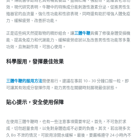
質。傳統醫學認為它具有補氣養血、益精壯陽、強筋骨、延緩衰老等功
效。現代研究表明，牛鞭中的特殊成分能刺激性激素分泌，促進男性生
殖器官的血流量，強化性功能和性欲表現，同時還有助於增強人體免疫
力、緩解疲勞、改善肝功能。
正是這些純天然提取物的精妙組合，讓
三體牛鞭
具備了修復身體受損機
能、提高免疫力和代謝能力、緩解疲勞症狀以及改善男性性功能等多重
功效，且無副作用，可放心使用。
科學服用，發揮最佳效果
三體牛鞭的服用方法
簡便易行。建議在事前 10 – 30 分鐘口服一粒，即
可讓其有效成分發揮作用，助力男性在關鍵時刻展現最佳狀態。
貼心提示，安全使用保障
在使用三體牛鞭時，也有一些注意事項需要牢記。首先，不可急於求
成，切勿超量食用，以免對身體造成不必要的負擔。其次，若出現多次
久 Bo 不泄的情況，可飲用涼開水緩解。最後，要嚴格遵守 24 小時內不