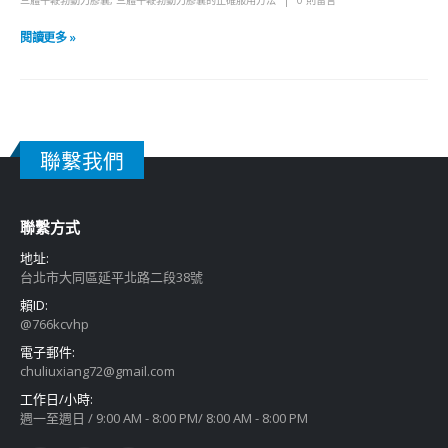
三體牛鞭勃動力膠囊
,
三體牛鞭勃動力膠囊的正確服用方法
0 則留言
閱讀更多 »
聯繫我們
聯繫方式
地址:
台北市大同區延平北路二段38號
賴ID:
@766kcvhp
電子郵件:
chuliuxiang72@gmail.com
工作日/小時:
週一至週日 / 9:00 AM - 8:00 PM/ 8:00 AM - 8:00 PM