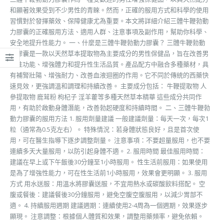
和顯著效果受到不少男性的青睞。然而，正確的服用方式和科學的使用
習慣對於發揮藥效、保障健康尤為重要。本文將詳細介紹三體牛鞭勃動
力膠囊的正確服用方法、適用人群、注意事項及副作用，幫助你科學、
安全地提升性能力。 一、什麼是三體牛鞭勃動力膠囊？ 三體牛鞭勃動
力膠囊是一款以天然草本提取物為主要成分的男性保健品，旨在改善男
性性功能、增強體力和提升性生活品質。產品配方中融合多種藥材，具
有補腎壯陽、增強耐力、改善血液迴圈的作用。它不同於傳統的西藥快
速見效，更強調溫和調理和持續改善。 主要成分包括： 牛鞭提取物 人
參提取物 鹿茸粉 枸杞子 淫羊藿等多種天然草本精華 這些成分共同作
用，有助於啟動身體潛能，改善勃起硬度和持續時間。 二、三體牛鞭勃
動力膠囊的服用方法 1. 服用劑量建議 一般建議劑量：每天一次，每次1
粒（通常為0.5克左右）。 特殊情況：若身體狀態良好，且是首次使
用，可在醫生指導下逐步調整劑量。 注意事項：不要超量服用，也不要
連續多天大量服用，以防引起身體不適。 2. 服用時間 最佳服用時間：
建議在早上或下午飯後30分鐘至1小時服用。 性生活前服用：如果使用
是為了增強性能力，可在性生活前1小時服用，效果會更明顯。 3. 服用
方式 用水送服：用溫水將膠囊送服，不宜用熱水或碳酸飲料搭配。 空
腹或餐後：建議餐後30分鐘服用，避免空腹空腹服用，以減少胃部不
適。 4. 持續服用週期 建議週期：連續使用2-4周為一個週期，效果逐步
顯現。 注意調整：根據個人體質和效果，調整用藥頻率，避免依賴。