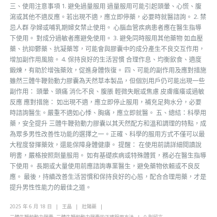
三、使用注意事項 1. 避免過量服用 過量服用可能引起頭暈、心慌、腹
瀉或其他不適反應。若出現不適，應立即停藥，必要時就醫諮詢。 2. 禁
忌人群 孕婦或哺乳期婦女禁止使用。 心腦血管疾病患者應在醫生指導
下使用。 對成分過敏者應避免使用。 3. 避免同時服用其他藥物 如血壓
藥、抗抑鬱藥、抗凝藥等，可能會與膠囊中的成分產生不良交互作用，
增加副作用風險。 4. 保持良好的生活習慣 合理作息、均衡飲食、適度
鍛煉，有助於增強藥效，促進身體恢復。 四、可能的副作用及應對措施
雖然三體牛鞭勃動力膠囊為天然草本製品，但個別用戶仍可能出現一些
副作用： 頭暈、頭痛 消化不良、腹脹 輕微失眠或焦慮 皮膚瘙癢或過敏
反應 應對措施： 如出現不適，應立即停止服用，補充足夠水分，必要
時諮詢醫生。嚴重不適如心悸、胸痛，應立即就醫。 五、總結：科學用
藥，安全提升 三體牛鞭勃動力膠囊以其天然配方和溫和調理的特點，成
為眾多男性改善性功能的選擇之一。正確、科學的服用方式不僅可以最
大程度發揮藥效，還能保障身體健康。 提醒： 在使用前請詳細閱讀說
明書，嚴格按照劑量服用。 如有基礎疾病或特殊體質，務必在醫生指導
下使用。 長期或大量使用前應諮詢專業醫生，避免藥物依賴或不良反
應。 最後，持續改善生活習慣和保持良好的心態，配合合理用藥，才是
提升男性性能力的最佳之道。
2025 年 6 月 18 日
王晶
壯陽藥