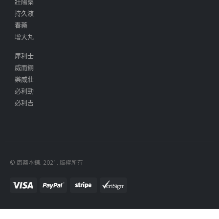
壯陽藥
持久液
春藥
增大丸
犀利士
威而鋼
樂威壯
必利勁
必利吉
© 康藥本鋪. 2021. 版權所有