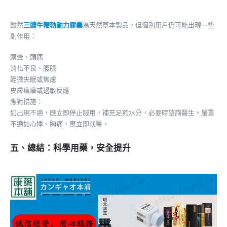
雖然
三體牛鞭勃動力膠囊
為天然草本製品，但個別用戶仍可能出現一些
副作用：
頭暈、頭痛
消化不良、腹脹
輕微失眠或焦慮
皮膚瘙癢或過敏反應
應對措施：
如出現不適，應立即停止服用，補充足夠水分，必要時諮詢醫生。嚴重
不適如心悸、胸痛，應立即就醫。
五、總結：科學用藥，安全提升