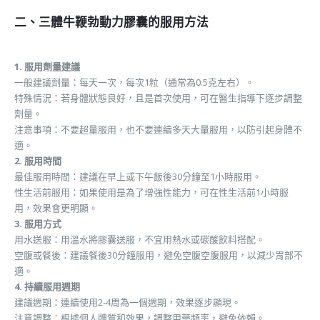
二、三體牛鞭勃動力膠囊的服用方法
1. 服用劑量建議
一般建議劑量：每天一次，每次1粒（通常為0.5克左右）。
特殊情況：若身體狀態良好，且是首次使用，可在醫生指導下逐步調整
劑量。
注意事項：不要超量服用，也不要連續多天大量服用，以防引起身體不
適。
2. 服用時間
最佳服用時間：建議在早上或下午飯後30分鐘至1小時服用。
性生活前服用：如果使用是為了增強性能力，可在性生活前1小時服
用，效果會更明顯。
3. 服用方式
用水送服：用溫水將膠囊送服，不宜用熱水或碳酸飲料搭配。
空腹或餐後：建議餐後30分鐘服用，避免空腹空腹服用，以減少胃部不
適。
4. 持續服用週期
建議週期：連續使用2-4周為一個週期，效果逐步顯現。
注意調整：根據個人體質和效果，調整用藥頻率，避免依賴。