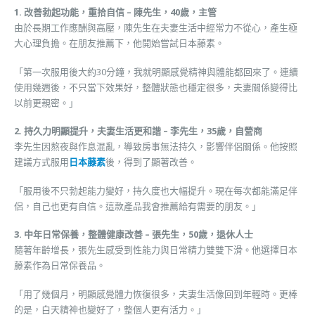
1. 改善勃起功能，重拾自信 – 陳先生，40歲，主管
由於長期工作應酬與高壓，陳先生在夫妻生活中經常力不從心，產生極
大心理負擔。在朋友推薦下，他開始嘗試日本藤素。
「第一次服用後大約30分鐘，我就明顯感覺精神與體能都回來了。連續
使用幾週後，不只當下效果好，整體狀態也穩定很多，夫妻關係變得比
以前更親密。」
2. 持久力明顯提升，夫妻生活更和諧 – 李先生，35歲，自營商
李先生因熬夜與作息混亂，導致房事無法持久，影響伴侶關係。他按照
建議方式服用
日本藤素
後，得到了顯著改善。
「服用後不只勃起能力變好，持久度也大幅提升。現在每次都能滿足伴
侶，自己也更有自信。這款產品我會推薦給有需要的朋友。」
3. 中年日常保養，整體健康改善 – 張先生，50歲，退休人士
隨著年齡增長，張先生感受到性能力與日常精力雙雙下滑。他選擇日本
藤素作為日常保養品。
「用了幾個月，明顯感覺體力恢復很多，夫妻生活像回到年輕時。更棒
的是，白天精神也變好了，整個人更有活力。」