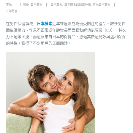
王晶
壯陽藥
,
日本藤素
日本藤素
,
日本藤素的效果評價
,
正品日本藤素
0 則留言
在男性保健領域，
日本藤素
近年來逐漸成為備受關注的產品。許多男性
因生活壓力、作息不正常或年齡增長而面臨勃起功能障礙（ED）、持久
力不足等困擾，而這款來自日本的保健品，憑藉其快速見效與溫和保養
的特性，獲得了不少用戶的正面回饋。