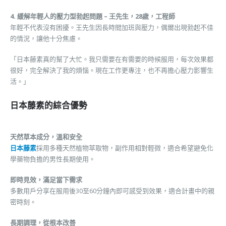
4. 緩解年輕人的壓力型勃起問題 – 王先生，28歲，工程師
年輕不代表沒有困擾。王先生因長時間加班與壓力，偶爾出現勃起不佳
的情況，讓他十分焦慮。
「日本藤素真的幫了大忙。我只需要在有需要的時候服用，每次效果都
很好，完全解決了我的煩惱。現在工作更專注，也不再擔心壓力影響生
活。」
日本藤素的綜合優勢
天然草本成分，溫和安全
日本藤素
採用多種天然植物萃取物，副作用相對輕微，適合希望避免化
學藥物負擔的男性長期使用。
即時見效，滿足當下需求
多數用戶分享在服用後30至60分鐘內即可感受到效果，適合計畫中的親
密時刻。
長期調理，從根本改善