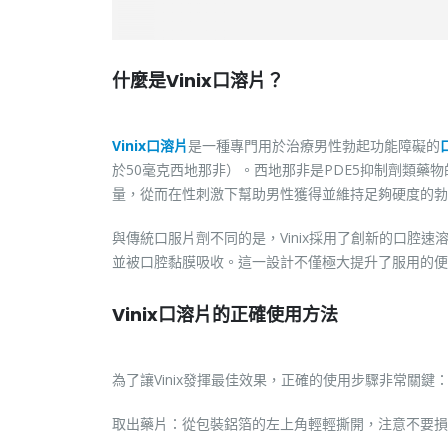
什麼是Vinix口溶片？
Vinix口溶片
是一種專門用於治療男性勃起功能障礙的
於50毫克西地那非）。西地那非是PDE5抑制劑類藥
量，從而在性刺激下幫助男性獲得並維持足夠硬度的勃
與傳統口服片劑不同的是，Vinix採用了創新的口腔
並被口腔黏膜吸收。這一設計不僅極大提升了服用的便
Vinix口溶片的正確使用方法
為了讓Vinix發揮最佳效果，正確的使用步驟非常關鍵
取出藥片：從包裝鋁箔的左上角輕輕撕開，注意不要損