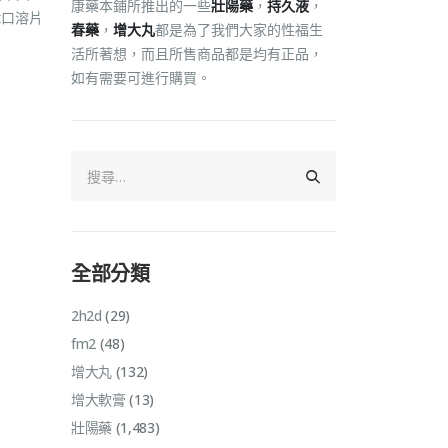
康藥本鋪所推出的一些
壯陽藥
，
持久液
，
x口溶片
春藥
，
增大丸
都是為了我們大家的性福生
活所著想，而且所售商品都是均有正品，
如有需要可進行購買。
全部分類
2h2d
(29)
fm2
(48)
增大丸
(132)
增大軟膏
(13)
壯陽藥
(1,483)