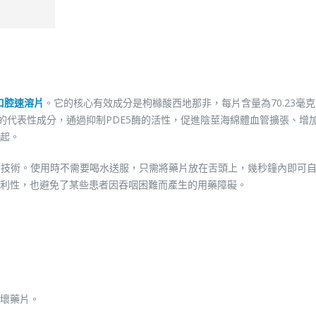
口腔速溶片
。它的核心有效成分是枸櫞酸西地那非，每片含量為70.23毫
物的代表性成分，通過抑制PDE5酶的活性，促進陰莖海綿體血管擴張、增
起。
速溶技術。使用時不需要喝水送服，只需將藥片放在舌頭上，幾秒鐘內即可
利性，也避免了某些患者因吞咽困難而產生的用藥障礙。
：
壞藥片。