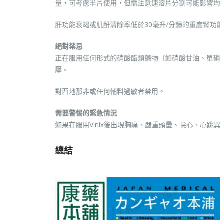
量，可考慮半片使用，但需注意速溶片分割可能影響均
肝功能衰竭或肌酐清除率低於30毫升/分鐘的重度腎
絕對禁忌
正在服用任何形式的硝酸酯類藥物（如硝酸甘油、單硝酸
壓。
對西地那非或任何輔料過敏者禁用。
需要警惕的緊急情況
如果在服用Vinix後出現胸痛、嚴重頭暈、噁心、心
總結