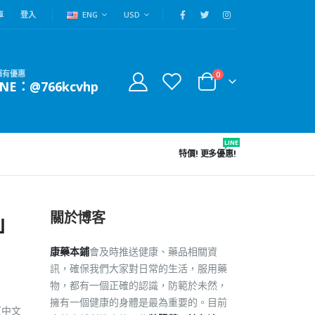
車
登入
ENG
USD
賴有優惠
0
INE：@766kcvhp
LINE
特價!
更多優惠!
關於博客
」
康藥本鋪
會及時推送健康、藥品相關資
訊，確保我們大家對日常的生活，服用藥
物，都有一個正確的認識，防範於未然，
擁有一個健康的身體是最為重要的。目前
（中文