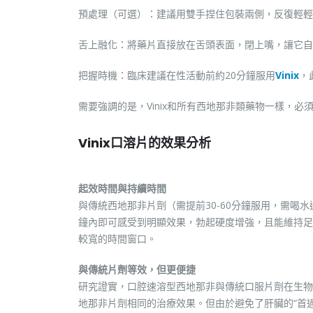
預處理（可選）：建議用雙手捏住包裝兩側，反復輕輕
舌上融化：將藥片直接放在舌頭表面，閉上嘴，讓它自
把握時機：臨床建議在性活動前約20分鐘服用
Vinix
，
需要強調的是，Vinix和所有西地那非類藥物一樣，
Vinix口溶片的效果分析
起效時間與持續時間
與傳統西地那非片劑（需提前30-60分鐘服用，需喝水
鐘內即可感受到明顯效果，勃起硬度增強，且能維持足
較寬的時間窗口。
與傳統片劑等效，但更便捷
研究證實，口腔速溶型西地那非與傳統口服片劑在生物
地那非片劑相同的治療效果。但由於避免了肝臟的“首