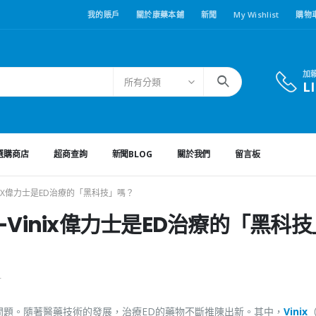
我的賬戶
關於康藥本鋪
新聞
My Wishlist
購物
加
所有分類
L
選購商店
超商查詢
新聞BLOG
關於我們
留言板
NIX偉力士是ED治療的「黑科技」嗎？
Vinix偉力士是ED治療的「黑科技
言
問題。隨著醫藥技術的發展，治療ED的藥物不斷推陳出新。其中，
Vinix