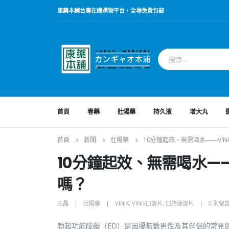
康藥本鋪台灣在線購物平台，全場免費包郵
首頁
春藥
壯陽藥
持久液
增大丸
首頁
新聞
壯陽藥
10分鐘起效、無需喝水——VI
10分鐘起效、無需喝水——
嗎？
王晶
壯陽藥
VINIX
,
VINIX口溶片
,
口腔速溶片
0 則留
勃起功能障礙（ED）是困擾無數男性及其伴侶的常見