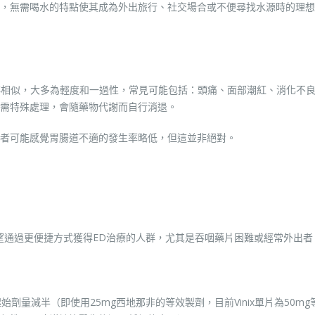
，無需喝水的特點使其成為外出旅行、社交場合或不便尋找水源時的理想
那非相似，大多為輕度和一過性，常見可能包括：頭痛、面部潮紅、消化不
需特殊處理，會隨藥物代謝而自行消退。
者可能感覺胃腸道不適的發生率略低，但這並非絕對。
通過更便捷方式獲得ED治療的人群，尤其是吞咽藥片困難或經常外出者，V
劑量減半（即使用25mg西地那非的等效製劑，目前Vinix單片為50mg