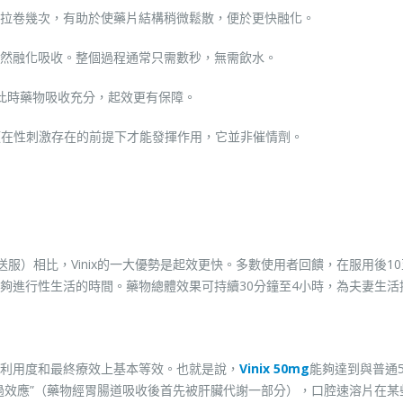
拉卷幾次，有助於使藥片結構稍微鬆散，便於更快融化。
然融化吸收。整個過程通常只需數秒，無需飲水。
此時藥物吸收充分，起效更有保障。
必須在性刺激存在的前提下才能發揮作用，它並非催情劑。
送服）相比，Vinix的一大優勢是起效更快。多數使用者回饋，在服用後10
夠進行性生活的時間。藥物總體效果可持續30分鐘至4小時，為夫妻生活
利用度和最終療效上基本等效。也就是說，
Vinix 50mg
能夠達到與普通5
過效應”（藥物經胃腸道吸收後首先被肝臟代謝一部分），口腔速溶片在某