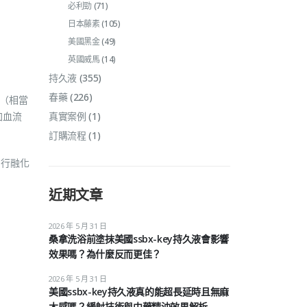
必利勁
(71)
日本藤素
(105)
美國黑金
(49)
英國威馬
(14)
持久液
(355)
春藥
(226)
克（相當
加血流
真實案例
(1)
訂購流程
(1)
自行融化
近期文章
2026 年 5 月 31 日
桑拿洗浴前塗抹美國ssbx-key持久液會影響
效果嗎？為什麼反而更佳？
2026 年 5 月 31 日
美國ssbx-key持久液真的能超長延時且無麻
木感嗎？緩射技術與中藥精油效果解析