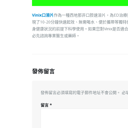
Vinix口溶片
作為一種西地那非口腔速溶片，為ED治
現了10-20分鐘快速起效、無需喝水、便於攜帶等
身健康狀況的前提下科學使用。如果您對Vinix是否
必先諮詢專業醫生或藥師。
發佈留言
發佈留言必須填寫的電子郵件地址不會公開。
必
留言
*