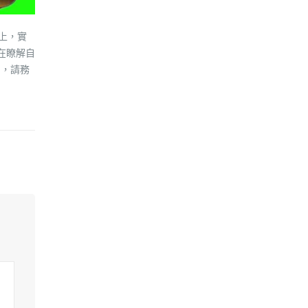
上，實
在瞭解自
），請務