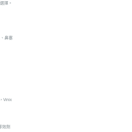
選擇。
良、鼻塞
inix
等效劑