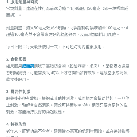
1. 服用劑量與時間
常規劑量：建議在性行為前30分鐘至1小時服用50毫克（即一粒標準威
而鋼）。
劑量調整：如果50毫克效果不明顯，可與醫師討論增加至100毫克。但
超過100毫克並不會帶來更好的勃起效果，反而增加副作用風險。
每日上限：每天最多使用一次，不可短時間內重複服用。
2. 食物影響
如果服用
威而鋼
前吃了高脂肪食物（如油炸物、肥肉），藥物吸收速度
會明顯變慢，可能需要1小時以上才會開始發揮效果。建議空腹或清淡
飲食後服用。
3. 需要性刺激
服藥後必須有愛撫、擁抱或其他性刺激，威而鋼才會幫助勃起。一旦停
止刺激，勃起會自然消退。藥效可持續約4小時，期間只要有足夠的性
刺激，都能維持良好的勃起反應。
4. 特殊族群
老年人、肝腎功能不全者，建議從25毫克的低劑量開始，並在醫師指導