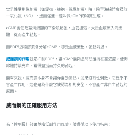
當男性受到性刺激（如愛撫、擁抱、視覺刺激）時，陰莖海綿體會釋放
一氧化氮（NO），進而促進一種叫做cGMP的物質生成。
cGMP會使陰莖海綿體的平滑肌鬆弛，血管擴張，大量血液流入海綿
體，從而產生勃起。
而PDE5這種酵素會分解cGMP，導致血液流出，勃起消退。
威而鋼的作用
就是抑制PDE5，讓cGMP能夠長時間維持在高濃度，使海
綿體持續充血，獲得堅挺而持久的勃起。
簡單來說，威而鋼本身不會讓你自動勃起。如果沒有性刺激，它幾乎不
會產生作用。這也是為什麼它被認為相對安全、不會產生非自主勃起的
原因。
威而鋼的正確服用方法
為了達到最佳效果並降低副作用風險，請遵循以下使用指南：