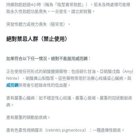
持續勃起超過4小時（稱為「陰莖異常勃起」），若未及時處理可能導
致永久性勃起功能喪失。一旦發生，請立即就醫。
突發性聽力或視力喪失（極罕見）。
絕對禁忌人群（禁止使用）
如果符合以下任一情況，絕對不能服用威而鋼：
正在使用任何形式的硝酸鹽類藥物：包括硝化甘油、亞硝酸戊酯（Amyl
Nitrite）、硝酸異山梨酯等。這些藥物常用於治療心絞痛或心臟病。與
威而鋼
併用會引起致命性的低血壓。
患有嚴重心臟病：如不穩定性心絞痛、嚴重心衰竭、嚴重的冠狀動脈疾
病。
患有嚴重的頸動脈疾病。
患有色素性視網膜炎（retinitis pigmentosa）：一種遺傳性眼疾。