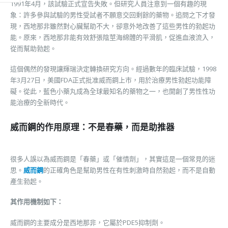
1991年4月，該試驗正式宣告失敗。但研究人員注意到一個有趣的現
象：許多參與試驗的男性受試者不願意交回剩餘的藥物。追問之下才發
現，西地那非雖然對心臟幫助不大，卻意外地改善了這些男性的勃起功
能。原來，西地那非能有效舒張陰莖海綿體的平滑肌，促進血液流入，
從而幫助勃起。
這個偶然的發現讓輝瑞決定轉換研究方向。經過數年的臨床試驗，1998
年3月27日，美國FDA正式批准威而鋼上市，用於治療男性勃起功能障
礙。從此，藍色小藥丸成為全球最知名的藥物之一，也開創了男性性功
能治療的全新時代。
威而鋼的作用原理：不是春藥，而是助推器
很多人誤以為威而鋼是「春藥」或「催情劑」，其實這是一個常見的迷
思。
威而鋼
的正確角色是幫助男性在有性刺激時自然勃起，而不是自動
產生勃起。
其作用機制如下：
威而鋼的主要成分是西地那非，它屬於PDE5抑制劑。