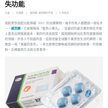
失功能
王晶
壯陽藥
威而鋼
,
威而鋼的作用
0 則留言
說起男性勃起功能障礙（ED）的治療藥物，幾乎所有人都聽過一個名字
——
威而鋼
。它被暱稱為「藍色小藥丸」，從最初的處方藥到現在市面
上甚至出現瓶裝版本、第四代改良劑型，威而鋼始終站在男性健康領域
的頂端。許多人不知道的是，這款改變全球數千萬男性生活的藥物，其
實是一場「美麗的意外」。本文將帶您瞭解威而鋼的研發故事、作用機
制、正確服用方法與注意事項。