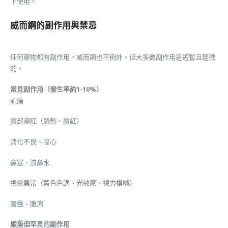
下使用。
威而鋼的副作用與禁忌
任何藥物都有副作用，威而鋼也不例外。但大多數副作用是短暫且輕微
的。
常見副作用（發生率約1-10%）
頭痛
臉部潮紅（臉熱、臉紅）
消化不良、噁心
鼻塞、流鼻水
視覺異常（藍色色調、光敏感、視力模糊）
頭暈、腹瀉
嚴重但罕見的副作用