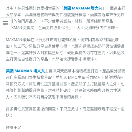
其中，在男性圈討論度相當高的「
美國 MAXMAN 增大丸
」，因為主打
天然草本、高濃度植物精華與男性機能提升概念，而成為近年許多男性
搜尋的熱門產品之一。不少使用者認為，相較一般單純助勃產品，
MAXMAN 更偏向「全面男性強化保養」，因此受到許多男性青睞。
MAXMAN 最早在亞洲男性市場打開知名度，後來因為網路討論度增
加，加上不少男性分享自身使用心得，也讓它逐漸成為熱門男性保健品
牌之一。尤其許多人對於陰莖尺寸、硬度與持久力存在壓力，因此這類
主打男性自信提升的產品，也開始快速受到市場關注。
美國 MAXMAN 增大丸
主要採用天然草本植物概念打造，產品成分據稱
來自多種高山野生植物萃取，並加入 MMC 生殖活力配方，希望透過日
常補充方式，幫助男性提升整體狀態。產品除了主打陰莖增大之外，也
強調能夠幫助提升性慾、增強勃起硬度、延長親密時間與改善男性活
力，因此吸引不少對自身狀態不滿意的男性。
許多男性其實真正困擾的問題，不只是尺寸，而是整體表現不穩定。包
括：
硬度不足