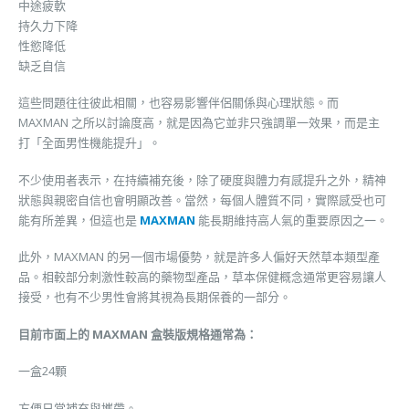
中途疲軟
持久力下降
性慾降低
缺乏自信
這些問題往往彼此相關，也容易影響伴侶關係與心理狀態。而
MAXMAN 之所以討論度高，就是因為它並非只強調單一效果，而是主
打「全面男性機能提升」。
不少使用者表示，在持續補充後，除了硬度與體力有感提升之外，精神
狀態與親密自信也會明顯改善。當然，每個人體質不同，實際感受也可
能有所差異，但這也是
MAXMAN
能長期維持高人氣的重要原因之一。
此外，MAXMAN 的另一個市場優勢，就是許多人偏好天然草本類型產
品。相較部分刺激性較高的藥物型產品，草本保健概念通常更容易讓人
接受，也有不少男性會將其視為長期保養的一部分。
目前市面上的 MAXMAN 盒裝版規格通常為：
一盒24顆
方便日常補充與攜帶。