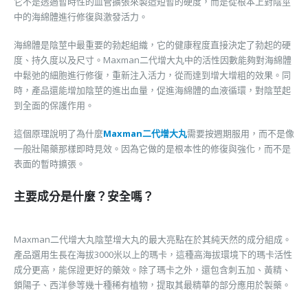
它不是透過暫時性的血管擴張來製造短暫的硬度，而是從根本上對陰莖
中的海綿體進行修復與激發活力。
海綿體是陰莖中最重要的勃起組織，它的健康程度直接決定了勃起的硬
度、持久度以及尺寸。Maxman二代增大丸中的活性因數能夠對海綿體
中鬆弛的細胞進行修復，重新注入活力，從而達到增大增粗的效果。同
時，產品還能增加陰莖的進出血量，促進海綿體的血液循環，對陰莖起
到全面的保護作用。
這個原理說明了為什麼
Maxman二代增大丸
需要按週期服用，而不是像
一般壯陽藥那樣即時見效。因為它做的是根本性的修復與強化，而不是
表面的暫時擴張。
主要成分是什麼？安全嗎？
Maxman二代增大丸陰莖增大丸的最大亮點在於其純天然的成分組成。
產品選用生長在海拔3000米以上的瑪卡，這種高海拔環境下的瑪卡活性
成分更高，能保證更好的藥效。除了瑪卡之外，還包含刺五加、黃精、
鎖陽子、西洋參等幾十種稀有植物，提取其最精華的部分應用於製藥。