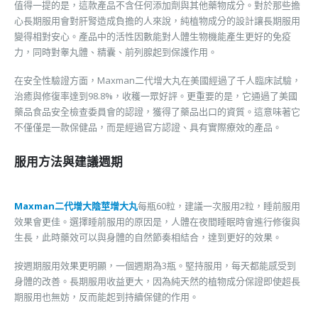
值得一提的是，這款產品不含任何添加劑與其他藥物成分。對於那些擔
心長期服用會對肝腎造成負擔的人來說，純植物成分的設計讓長期服用
變得相對安心。產品中的活性因數能對人體生物機能產生更好的免疫
力，同時對睾丸體、精囊、前列腺起到保護作用。
在安全性驗證方面，Maxman二代增大丸在美國經過了千人臨床試驗，
治癒與修復率達到98.8%，收穫一眾好評。更重要的是，它通過了美國
藥品食品安全檢查委員會的認證，獲得了藥品出口的資質。這意味著它
不僅僅是一款保健品，而是經過官方認證、具有實際療效的產品。
服用方法與建議週期
Maxman二代增大陰莖增大丸
每瓶60粒，建議一次服用2粒，睡前服用
效果會更佳。選擇睡前服用的原因是，人體在夜間睡眠時會進行修復與
生長，此時藥效可以與身體的自然節奏相結合，達到更好的效果。
按週期服用效果更明顯，一個週期為3瓶。堅持服用，每天都能感受到
身體的改善。長期服用收益更大，因為純天然的植物成分保證即使超長
期服用也無妨，反而能起到持續保健的作用。