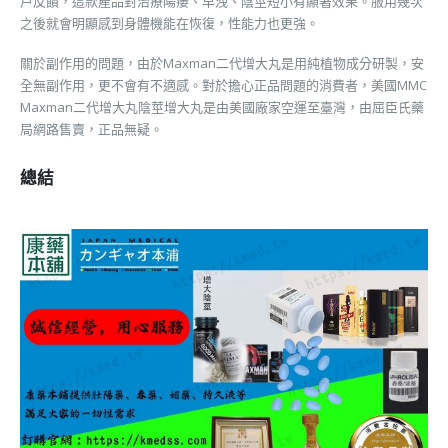
戶反饋，這款產品對治療陽痿、早洩、陰莖短小有顯著效果。服用幾次
之後就會明顯感到身體機能在恢復，性能力也更強。
關於副作用的問題，由於Maxman二代增大丸是用純植物成分研製，安
全無副作用，更不會有不適感。對於擔心正品問題的消費者，美國MMC
Maxman二代增大丸陰莖增大丸是由美國廠家空運至臺灣，由屈臣氏藥
局網路售賣，正品無疑。
總結