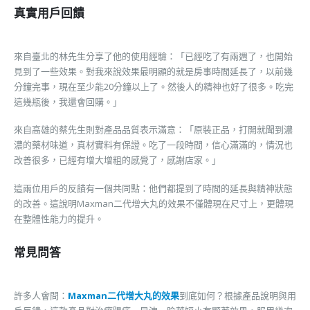
真實用戶回饋
來自臺北的林先生分享了他的使用經驗：「已經吃了有兩週了，也開始
見到了一些效果。對我來說效果最明顯的就是房事時間延長了，以前幾
分鐘完事，現在至少能20分鐘以上了。然後人的精神也好了很多。吃完
這幾瓶後，我還會回購。」
來自高雄的蔡先生則對產品品質表示滿意：「原裝正品，打開就聞到濃
濃的藥材味道，真材實料有保證。吃了一段時間，信心滿滿的，情況也
改善很多，已經有增大增粗的感覺了，感謝店家。」
這兩位用戶的反饋有一個共同點：他們都提到了時間的延長與精神狀態
的改善。這說明Maxman二代增大丸的效果不僅體現在尺寸上，更體現
在整體性能力的提升。
常見問答
許多人會問：
Maxman二代增大丸的效果
到底如何？根據產品說明與用