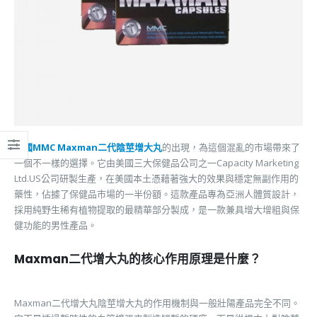
美國MMC Maxman二代陰莖增大丸
的出現，為這個混亂的市場帶來了
一個不一樣的選擇。它由美國三大保健品公司之一Capacity Marketing
Ltd.US公司研製生產，在美國本土憑藉著強大的效果與穩定無副作用的
藥性，佔據了保健品市場的一半份額。這款產品專為亞洲人體質設計，
採用純野生稀有植物提取的最精華部分製成，是一款兼具增大增粗與保
健功能的男性產品。
Maxman二代增大丸的核心作用原理是什麼？
Maxman二代增大丸陰莖增大丸的作用機制與一般壯陽產品完全不同。