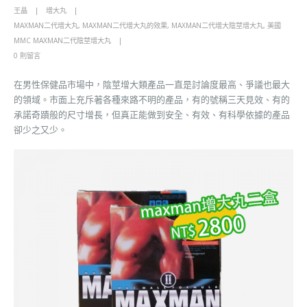
王晶
增大丸
MAXMAN二代增大丸
,
MAXMAN二代增大丸的效果
,
MAXMAN二代增大陰莖增大丸
,
美國
MMC MAXMAN二代陰莖增大丸
0 則留言
在男性保健品市場中，陰莖增大類產品一直是討論度最高、爭議也最大
的領域。市面上充斥著各種來路不明的產品，有的號稱三天見效、有的
承諾奇蹟般的尺寸增長，但真正能做到安全、有效、有科學依據的產品
卻少之又少。