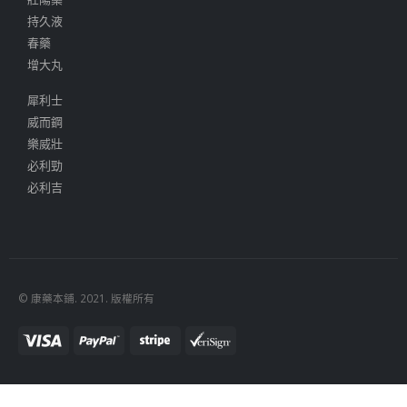
持久液
春藥
增大丸
犀利士
威而鋼
樂威壯
必利勁
必利吉
© 康藥本鋪. 2021. 版權所有