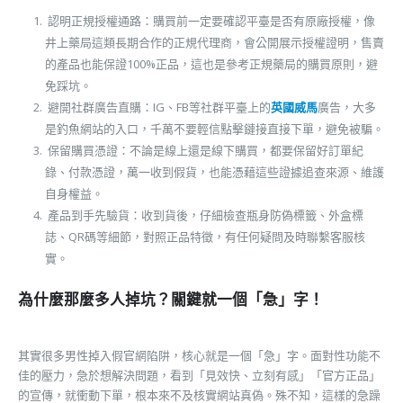
認明正規授權通路：購買前一定要確認平臺是否有原廠授權，像
井上藥局這類長期合作的正規代理商，會公開展示授權證明，售賣
的產品也能保證100%正品，這也是參考正規藥局的購買原則，避
免踩坑。
避開社群廣告直購：IG、FB等社群平臺上的
英國威馬
廣告，大多
是釣魚網站的入口，千萬不要輕信點擊鏈接直接下單，避免被騙。
保留購買憑證：不論是線上還是線下購買，都要保留好訂單紀
錄、付款憑證，萬一收到假貨，也能憑藉這些證據追查來源、維護
自身權益。
產品到手先驗貨：收到貨後，仔細檢查瓶身防偽標籤、外盒標
誌、QR碼等細節，對照正品特徵，有任何疑問及時聯繫客服核
實。
為什麼那麼多人掉坑？關鍵就一個「急」字！
其實很多男性掉入假官網陷阱，核心就是一個「急」字。面對性功能不
佳的壓力，急於想解決問題，看到「見效快、立刻有感」「官方正品」
的宣傳，就衝動下單，根本來不及核實網站真偽。殊不知，這樣的急躁