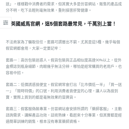
送」，樣樣戳中消費者的需求，但其實大多是仿冒網站，販售的產品成
分不明，吃下去輕則毫無效果，重則損害肝腎健康。
假英國威馬官網，這5個套路最常見，千萬別上當！
不法商家為了騙取信任，套路可謂層出不窮，尤其是這5種，幾乎每個
假官網都會用，大家一定要記牢：
套路一：高仿包裝迷惑人。假貨包裝與正品相似度高達90%以上，從外
盒標誌到瓶身細節，肉眼幾乎無法分辨，哪怕是經常購買的老用戶，也
容易中招。
套路二：低價誘惑撿便宜。假官網常會打出「比市價低一半」「買一送
一」「限時特價」的口號，利用消費者貪便宜的心理，讓人以為撿到
寶，實際上買到的都是毫無效果的冒牌貨。
套路三：假客服偽裝專業。仿冒網站會安排所謂的「藥師客服」，主動
諮詢需求、講解產品功效，話術熟練，看起來十分專業，但其實都是經
過簡單訓練的銷售，根本沒有專業藥師資格。