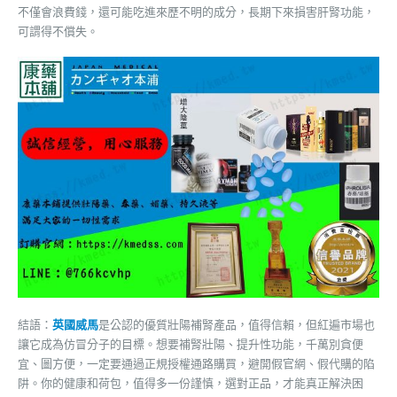
不僅會浪費錢，還可能吃進來歷不明的成分，長期下來損害肝腎功能，
可謂得不償失。
結語：
英國威馬
是公認的優質壯陽補腎產品，值得信賴，但紅遍市場也
讓它成為仿冒分子的目標。想要補腎壯陽、提升性功能，千萬別貪便
宜、圖方便，一定要通過正規授權通路購買，避開假官網、假代購的陷
阱。你的健康和荷包，值得多一份謹慎，選對正品，才能真正解決困