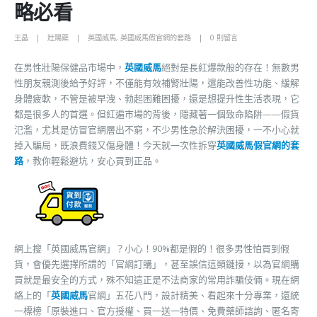
略必看
王晶
壯陽藥
英國威馬
,
英國威馬假官網的套路
0 則留言
在男性壯陽保健品市場中，
英國威馬
絕對是長紅爆款般的存在！無數男
性朋友親測後給予好評，不僅能有效補腎壯陽，還能改善性功能、緩解
身體疲軟，不管是被早洩、勃起困難困擾，還是想提升性生活表現，它
都是很多人的首選。但紅遍市場的背後，隱藏著一個致命陷阱——假貨
氾濫，尤其是仿冒官網層出不窮，不少男性急於解決困擾，一不小心就
掉入騙局，既浪費錢又傷身體！今天就一次性拆穿
英國威馬假官網的套
路
，教你輕鬆避坑，安心買到正品。
網上搜「英國威馬官網」？小心！90%都是假的！很多男性怕買到假
貨，會優先選擇所謂的「官網訂購」，甚至誤信這類鏈接，以為官網購
買就是最安全的方式，殊不知這正是不法商家的常用詐騙伎倆。現在網
絡上的「
英國威馬
官網」五花八門，設計精美、看起來十分專業，還統
一標榜「原裝進口、官方授權、買一送一特價、免費藥師諮詢、匿名寄