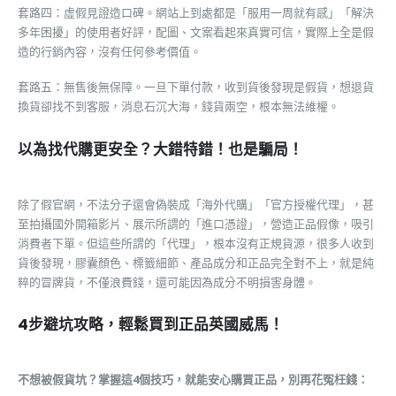
套路四：虛假見證造口碑。網站上到處都是「服用一周就有感」「解決
多年困擾」的使用者好評，配圖、文案看起來真實可信，實際上全是假
造的行銷內容，沒有任何參考價值。
套路五：無售後無保障。一旦下單付款，收到貨後發現是假貨，想退貨
換貨卻找不到客服，消息石沉大海，錢貨兩空，根本無法維權。
以為找代購更安全？大錯特錯！也是騙局！
除了假官網，不法分子還會偽裝成「海外代購」「官方授權代理」，甚
至拍攝國外開箱影片、展示所謂的「進口憑證」，營造正品假像，吸引
消費者下單。但這些所謂的「代理」，根本沒有正規貨源，很多人收到
貨後發現，膠囊顏色、標籤細節、產品成分和正品完全對不上，就是純
粹的冒牌貨，不僅浪費錢，還可能因為成分不明損害身體。
4步避坑攻略，輕鬆買到正品英國威馬！
不想被假貨坑？掌握這4個技巧，就能安心購買正品，別再花冤枉錢：