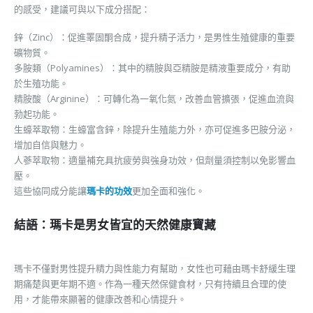
的感受，建議可與以下成分搭配：
鋅（Zinc）：促進睪固酮合成，提升精子活力，是男性生殖健康的重要
礦物質。
多胺類（Polyamines）：其中的精胺與亞精胺是精液重要成分，有助
於生殖功能。
精胺酸（Arginine）：可轉化為一氧化氮，改善血管擴張，促進血流與
勃起功能。
生蠔萃取物：生蠔富含鋅，除提升生殖能力外，亦可促進多巴胺分泌，
增加自信與魅力。
人蔘萃取物：適量補充具抗疲勞與強身功效，但劑量須控制以免影響血
壓。
這些協同成分能讓
瑪卡的功效
更加全面和強化。
結語：瑪卡是男女皆宜的天然健康寶藏
瑪卡不僅對男性提升精力與性能力有幫助，女性也可藉由瑪卡舒緩生理
期痛楚與更年期不適。作為一種天然保健食材，只有持續且合理的使
用，才能帶來顯著的健康改善和心情提升。