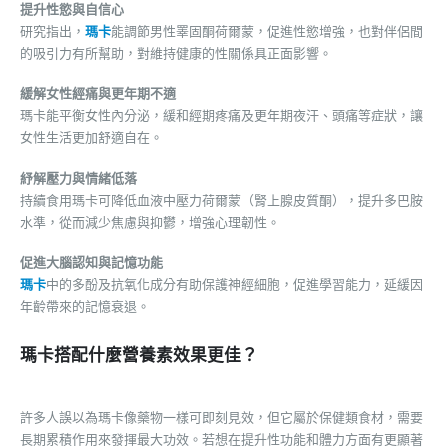
提升性慾與自信心
研究指出，
瑪卡
能調節男性睪固酮荷爾蒙，促進性慾增強，也對伴侶間
的吸引力有所幫助，對維持健康的性關係具正面影響。
緩解女性經痛與更年期不適
瑪卡能平衡女性內分泌，緩和經期疼痛及更年期夜汗、頭痛等症狀，讓
女性生活更加舒適自在。
紓解壓力與情緒低落
持續食用瑪卡可降低血液中壓力荷爾蒙（腎上腺皮質酮），提升多巴胺
水準，從而減少焦慮與抑鬱，增強心理韌性。
促進大腦認知與記憶功能
瑪卡
中的多酚及抗氧化成分有助保護神經細胞，促進學習能力，延緩因
年齡帶來的記憶衰退。
瑪卡搭配什麼營養素效果更佳？
許多人誤以為瑪卡像藥物一樣可即刻見效，但它屬於保健類食材，需要
長期累積作用來發揮最大功效。若想在提升性功能和體力方面有更顯著