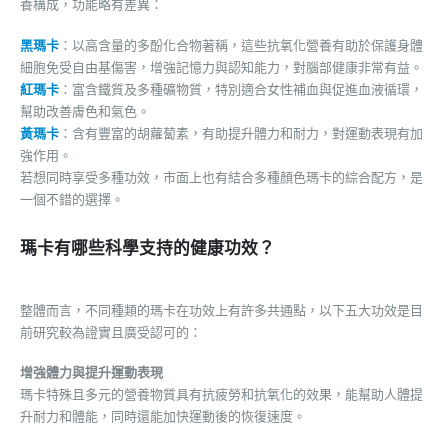
養構成，功能略有差異：
黑瑪卡
：以高含量的多酚化合物著稱，這些抗氧化營養有助於保護身體
細胞免受自由基傷害，增強記憶力與認知能力，對腦部健康非常有益。
紅瑪卡
：富含鐵質及多種礦物質，特別適合女性補血與促進血液循環，
幫助改善膚色和氣色。
黃瑪卡
：含有豐富的胡蘿蔔素，有助提升體力和耐力，對運動表現有加
強作用。
若想同時享受多種功效，市面上也有結合多種顏色瑪卡的綜合配方，是
一個不錯的選擇。
瑪卡有哪些科學支持的健康功效？
整體而言，不同種類的瑪卡在功效上有許多共通點，以下五大功效是目
前研究較為證實且廣受認可的：
增強體力與提升運動表現
瑪卡特殊且多元的營養物質具有抗疲勞和抗氧化的效果，能幫助人體提
升耐力和體能，同時還能加快運動後的恢復速度。