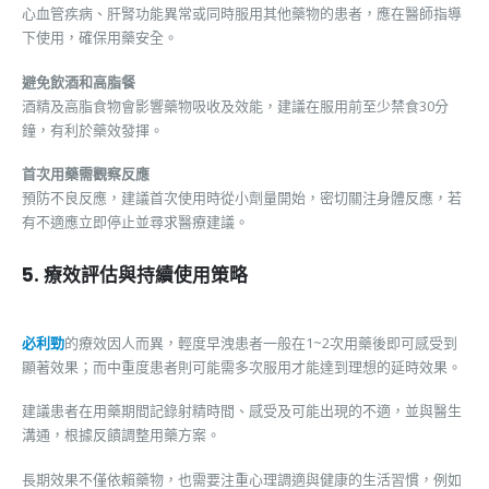
心血管疾病、肝腎功能異常或同時服用其他藥物的患者，應在醫師指導
下使用，確保用藥安全。
避免飲酒和高脂餐
酒精及高脂食物會影響藥物吸收及效能，建議在服用前至少禁食30分
鐘，有利於藥效發揮。
首次用藥需觀察反應
預防不良反應，建議首次使用時從小劑量開始，密切關注身體反應，若
有不適應立即停止並尋求醫療建議。
5. 療效評估與持續使用策略
必利勁
的療效因人而異，輕度早洩患者一般在1~2次用藥後即可感受到
顯著效果；而中重度患者則可能需多次服用才能達到理想的延時效果。
建議患者在用藥期間記錄射精時間、感受及可能出現的不適，並與醫生
溝通，根據反饋調整用藥方案。
長期效果不僅依賴藥物，也需要注重心理調適與健康的生活習慣，例如