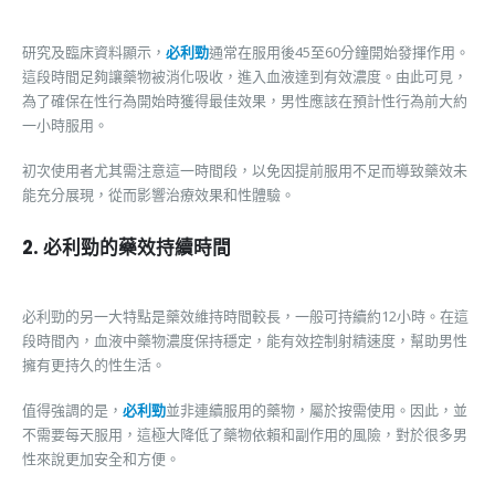
研究及臨床資料顯示，
必利勁
通常在服用後45至60分鐘開始發揮作用。
這段時間足夠讓藥物被消化吸收，進入血液達到有效濃度。由此可見，
為了確保在性行為開始時獲得最佳效果，男性應該在預計性行為前大約
一小時服用。
初次使用者尤其需注意這一時間段，以免因提前服用不足而導致藥效未
能充分展現，從而影響治療效果和性體驗。
2. 必利勁的藥效持續時間
必利勁的另一大特點是藥效維持時間較長，一般可持續約12小時。在這
段時間內，血液中藥物濃度保持穩定，能有效控制射精速度，幫助男性
擁有更持久的性生活。
值得強調的是，
必利勁
並非連續服用的藥物，屬於按需使用。因此，並
不需要每天服用，這極大降低了藥物依賴和副作用的風險，對於很多男
性來說更加安全和方便。