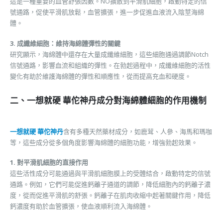
這是一種重要的血管舒張因數。NO擴散到平滑肌細胞，啟動特定的信
號通路，促使平滑肌放鬆，血管擴張，進一步促進血液流入陰莖海綿
體。
3. 成纖維細胞：維持海綿體彈性的關鍵
研究顯示，海綿體中還存在大量成纖維細胞，這些細胞通過調節Notch
信號通路，影響血流和組織的彈性。在勃起過程中，成纖維細胞的活性
變化有助於維護海綿體的彈性和順應性，從而提高充血和硬度。
二、一想就硬 華佗神丹成分對海綿體細胞的作用機制
一想就硬 華佗神丹
含有多種天然藥材成分，如鹿茸、人參、海馬和瑪咖
等，這些成分從多個角度影響海綿體的細胞功能，增強勃起效果。
1. 對平滑肌細胞的直接作用
這些活性成分可能通過與平滑肌細胞膜上的受體結合，啟動特定的信號
通路。例如，它們可能促進鈣離子通道的調節，降低細胞內的鈣離子濃
度，從而促進平滑肌的舒張。鈣離子在肌肉收縮中起著關鍵作用，降低
鈣濃度有助於血管擴張，使血液順利流入海綿體。