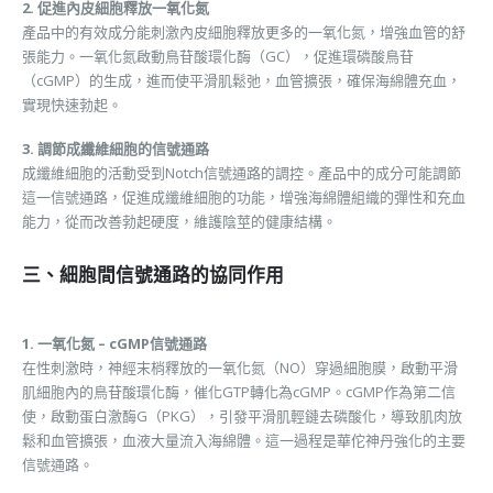
2. 促進內皮細胞釋放一氧化氮
產品中的有效成分能刺激內皮細胞釋放更多的一氧化氮，增強血管的舒
張能力。一氧化氮啟動鳥苷酸環化酶（GC），促進環磷酸鳥苷
（cGMP）的生成，進而使平滑肌鬆弛，血管擴張，確保海綿體充血，
實現快速勃起。
3. 調節成纖維細胞的信號通路
成纖維細胞的活動受到Notch信號通路的調控。產品中的成分可能調節
這一信號通路，促進成纖維細胞的功能，增強海綿體組織的彈性和充血
能力，從而改善勃起硬度，維護陰莖的健康結構。
三、細胞間信號通路的協同作用
1. 一氧化氮 – cGMP信號通路
在性刺激時，神經末梢釋放的一氧化氮（NO）穿過細胞膜，啟動平滑
肌細胞內的鳥苷酸環化酶，催化GTP轉化為cGMP。cGMP作為第二信
使，啟動蛋白激酶G（PKG），引發平滑肌輕鏈去磷酸化，導致肌肉放
鬆和血管擴張，血液大量流入海綿體。這一過程是華佗神丹強化的主要
信號通路。