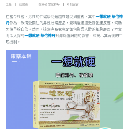
王晶
壯陽藥
一想就硬 華佗神丹
0 則留言
在當今社會，男性的性健康問題越來越受到重視，其中
一想就硬 華佗神
丹
作為一款備受關注的男性壯陽產品，聲稱能迅速激發勃起反應，幫助
男性重拾自信。然而，這類產品究竟是如何影響人體的細胞層面？本文
將深入探討
一想就硬 華佗神丹
對海綿體細胞的影響，並揭示其背後的生
理機制。