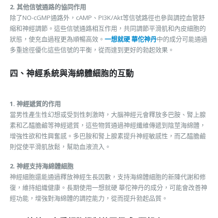
2. 其他信號通路的協同作用
除了NO-cGMP通路外，cAMP、PI3K/Akt等信號路徑也參與調控血管舒
縮和神經調節。這些信號通路相互作用，共同調節平滑肌和內皮細胞的
狀態，使充血過程更為順暢高效。
一想就硬 華佗神丹
中的成分可能通過
多重途徑優化這些信號的平衡，從而達到更好的勃起效果。
四、神經系統與海綿體細胞的互動
1. 神經遞質的作用
當男性產生性幻想或受到性刺激時，大腦神經元會釋放多巴胺、腎上腺
素和乙醯膽鹼等神經遞質，這些物質通過神經纖維傳遞到陰莖海綿體，
增強性欲和性興奮感。多巴胺和腎上腺素提升神經敏感性，而乙醯膽鹼
則促使平滑肌放鬆，幫助血液流入。
2. 神經支持海綿體細胞
神經細胞還能通過釋放神經生長因數，支持海綿體細胞的新陳代謝和修
復，維持組織健康。長期使用一想就硬 華佗神丹的成分，可能會改善神
經功能，增強對海綿體的調控能力，從而提升勃起品質。