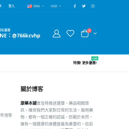
車
登入
ENG
USD
賴有優惠
0
INE：@766kcvhp
LINE
特價!
更多優惠!
關於博客
康藥本鋪
會及時推送健康、藥品相關資
訊，確保我們大家對日常的生活，服用藥
早洩等
物，都有一個正確的認識，防範於未然，
擁有一個健康的身體是最為重要的。目前