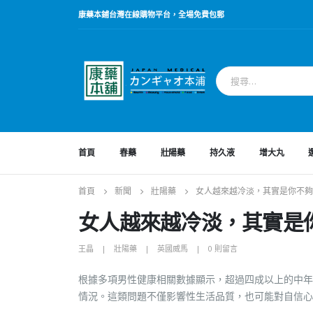
康藥本鋪台灣在線購物平台，全場免費包郵
首頁
春藥
壯陽藥
持久液
增大丸
首頁
新聞
壯陽藥
女人越來越冷淡，其實是你不夠
女人越來越冷淡，其實是
王晶
壯陽藥
英國威馬
0 則留言
根據多項男性健康相關數據顯示，超過四成以上的中年
情況。這類問題不僅影響性生活品質，也可能對自信心