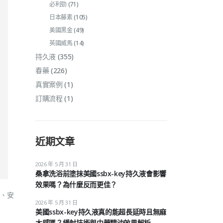
必利勁
(71)
日本藤素
(105)
美國黑金
(49)
英國威馬
(14)
持久液
(355)
春藥
(226)
真實案例
(1)
訂購流程
(1)
近期文章
2026 年 5 月 31 日
桑拿洗浴前塗抹美國ssbx-key持久液會影響
效果嗎？為什麼反而更佳？
、安
2026 年 5 月 31 日
美國ssbx-key持久液真的能超長延時且無麻
木感嗎？緩射技術與中藥精油效果解析