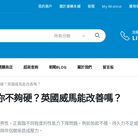
我的賬戶
關於康藥本鋪
新聞
My Wishlist
購物
加
所有分類
L
選購商店
超商查詢
新聞BLOG
關於我們
留言板
硬？英國威馬能改善嗎？
你不夠硬？英國威馬能改善嗎？
男性，正面臨不同程度的性能力下降問題，例如勃起不穩、持久力不足或
與伴侶關係造成壓力。