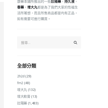
康藥本鋪所推出的一些
壯陽藥
，
持久液
，
春藥
，
增大丸
都是為了我們大家的性福生
活所著想，而且所售商品都是均有正品，
如有需要可進行購買。
全部分類
2h2d
(29)
fm2
(48)
增大丸
(132)
增大軟膏
(13)
壯陽藥
(1,483)