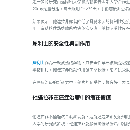
進一步的研究由邁阿密大學和約翰霍普金斯大學合作進
20mg劑量分組，每天服用至少20天，手術前後對患
結果顯示，他達拉非顯著降低了骨髓來源的抑制性免疫
用，有助於啟動機體的抗癌免疫反應。藥物耐受性良好
犀利士的安全性與副作用
犀利士
作為一款成熟的藥物，其安全性早已被廣泛驗證
藥物相比，他達拉非的副作用發生率較低，患者接受度
在癌症治療的新研究中，藥物的耐受性同樣良好，未見
他達拉非在癌症治療中的潛在價值
他達拉非不僅能改善勃起功能，還能通過調節免疫細胞
大學的研究就發現，他達拉非能顯著降低結腸癌和乳腺