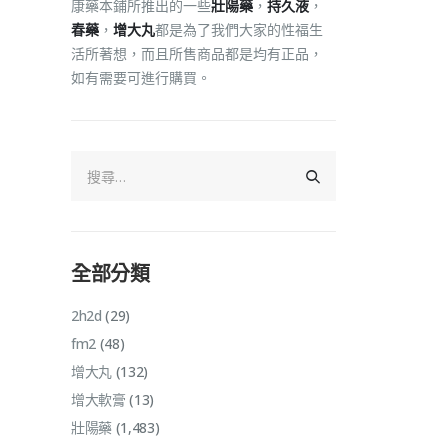
康藥本鋪所推出的一些
壯陽藥
，
持久液
，
春藥
，
增大丸
都是為了我們大家的性福生
活所著想，而且所售商品都是均有正品，
如有需要可進行購買。
全部分類
2h2d
(29)
fm2
(48)
增大丸
(132)
增大軟膏
(13)
壯陽藥
(1,483)