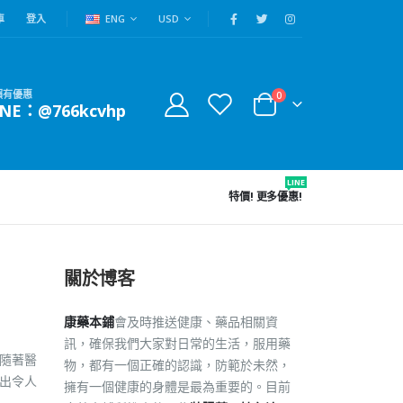
車
登入
ENG
USD
賴有優惠
0
INE：@766kcvhp
LINE
特價!
更多優惠!
關於博客
康藥本鋪
會及時推送健康、藥品相關資
訊，確保我們大家對日常的生活，服用藥
隨著醫
物，都有一個正確的認識，防範於未然，
現出令人
擁有一個健康的身體是最為重要的。目前