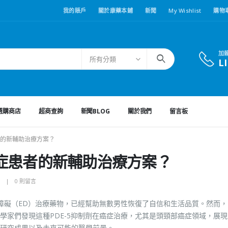
我的賬戶
關於康藥本鋪
新聞
My Wishlist
購物
加
所有分類
L
選購商店
超商查詢
新聞BLOG
關於我們
留言板
的新輔助治療方案？
症患者的新輔助治療方案？
0 則留言
障礙（ED）治療藥物，已經幫助無數男性恢復了自信和生活品質。然而，
學家們發現這種PDE-5抑制劑在癌症治療，尤其是頭頸部癌症領域，展
研究成果以及未來可能的醫學前景。