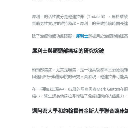
犀利士的活性成分是他達拉非（Tadalafil），屬於
幫助男性實現並維持勃起。犀利士的藥效持續時間長達
除了治療勃起功能障礙，
犀利士
還被用於治療肺動脈高
犀利士與頭頸部癌症的研究突破
頭頸部癌症，尤其是喉癌，是一種高復發率且治療複雜
國邁阿密米勒醫學院的研究人員發現，他達拉非可能具
在一項臨床試驗中，62歲的喉癌患者Mark Giatt
縮小，醫生認為他達拉非增強了免疫細胞的抗癌能力，
邁阿密大學和約翰霍普金斯大學聯合臨床