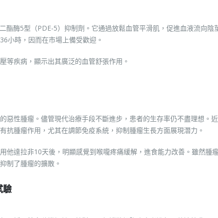
磷酸二酯酶5型（PDE-5）抑制劑。它通過放鬆血管平滑肌，促進血液流向陰
36小時，因而在市場上備受歡迎。
壓等疾病，顯示出其廣泛的血管舒張作用。
的惡性腫瘤。儘管現代治療手段不斷進步，患者的生存率仍不盡理想。近
有抗腫瘤作用，尤其在調節免疫系統，抑制腫瘤生長方面展現潛力。
ini在服用他達拉非10天後，明顯感覺到喉嚨疼痛緩解，進食能力改善。雖然腫
抑制了腫瘤的擴散。
試驗