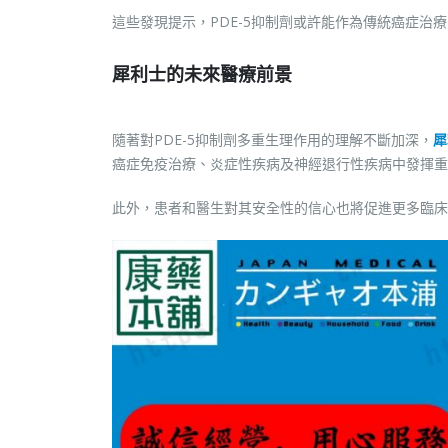
這些發現提示，PDE-5抑制劑或許能作為傳統癌症治
犀利士的未來醫療前景
隨著對PDE-5抑制劑多重生理作用的理解不斷加深，
犀
癌症免疫治療、炎症性疾病及神經退行性疾病中發揮重
此外，患者和醫生對其安全性的信心也將促進更多臨床