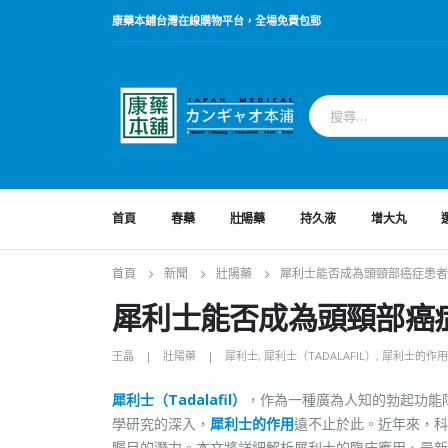
康藥本鋪台灣在線購物平台，全場免費包郵
首頁
春藥
壯陽藥
持久液
增大丸
首頁
新聞
壯陽藥
犀利士能否成為頭頸部癌症患者
犀利士能否成為頭頸部癌
王晶
壯陽藥
犀利士
,
犀利士（TADALAFIL）
,
犀利士的作用
犀利士（Tadalafil）
，作為一種廣為人知的勃起功能
學研究的深入，
犀利士的作用
遠不止於此。近年來，科
矚目的潛力。本文將詳細解析犀利士的臨床應用、最新