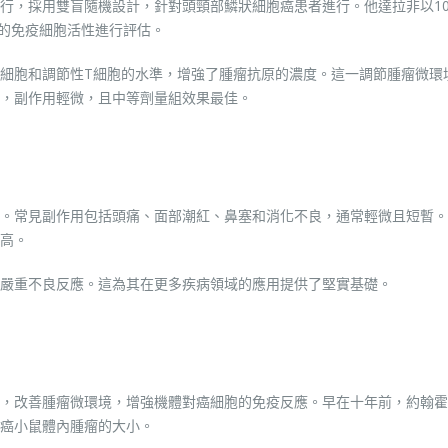
行，採用雙盲隨機設計，針對頭頸部鱗狀細胞癌患者進行。他達拉非以10
者的免疫細胞活性進行評估。
細胞和調節性T細胞的水準，增強了腫瘤抗原的濃度。這一調節腫瘤微環
，副作用輕微，且中等劑量組效果最佳。
。常見副作用包括頭痛、面部潮紅、鼻塞和消化不良，通常輕微且短暫。
高。
嚴重不良反應。這為其在更多疾病領域的應用提供了堅實基礎。
，改善腫瘤微環境，增強機體對癌細胞的免疫反應。早在十年前，約翰霍
癌小鼠體內腫瘤的大小。