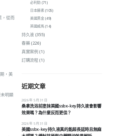
必利勁
(71)
日本藤素
(105)
莖，從而
美國黑金
(49)
英國威馬
(14)
持久液
(355)
春藥
(226)
真實案例
(1)
訂購流程
(1)
期，美
近期文章
瘤未明顯
2026 年 5 月 31 日
桑拿洗浴前塗抹美國ssbx-key持久液會影響
效果嗎？為什麼反而更佳？
2026 年 5 月 31 日
美國ssbx-key持久液真的能超長延時且無麻
木感嗎？緩射技術與中藥精油效果解析