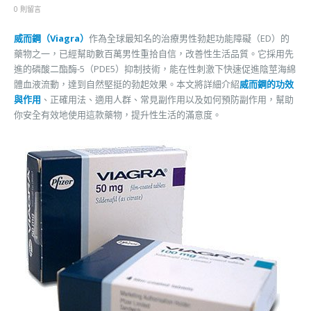
0 則留言
威而鋼（Viagra）
作為全球最知名的治療男性勃起功能障礙（ED）的
藥物之一，已經幫助數百萬男性重拾自信，改善性生活品質。它採用先
進的磷酸二酯酶-5（PDE5）抑制技術，能在性刺激下快速促進陰莖海綿
體血液流動，達到自然堅挺的勃起效果。本文將詳細介紹
威而鋼的功效
與作用
、正確用法、適用人群、常見副作用以及如何預防副作用，幫助
你安全有效地使用這款藥物，提升性生活的滿意度。