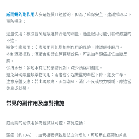
威而鋼的副作用
大多是輕微且短暫的，但為了確保安全，建議採取以下
預防措施：
適量使用：根據醫師建議選擇合適的劑量，過量服用可能引發較嚴重的
不適。
避免空腹服用：空腹服用可能增加副作用的風險，建議飯後服用。
控制酒精攝取：酒精會影響血管擴張效果，可能加重頭痛或低血壓反
應。
保持水分：多喝水有助於藥物代謝，減少頭痛和潮紅。
避免與硝酸鹽類藥物同用：兩者會引起嚴重的血壓下降，危及生命。
注意身體反應：若出現頭痛、面部潮紅、消化不良或視力模糊，應適當
休息或就醫。
常見的副作用及應對措施
威而鋼的副作用多為輕微且可控，常見包括：
頭痛（約10%）：血管擴張導致腦部血流增加，可服用止痛藥如普拿