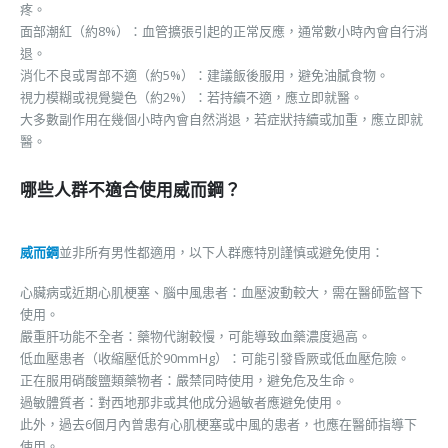
疼。
面部潮紅（約8%）：血管擴張引起的正常反應，通常數小時內會自行消
退。
消化不良或胃部不適（約5%）：建議飯後服用，避免油膩食物。
視力模糊或視覺變色（約2%）：若持續不適，應立即就醫。
大多數副作用在幾個小時內會自然消退，若症狀持續或加重，應立即就
醫。
哪些人群不適合使用威而鋼？
威而鋼
並非所有男性都適用，以下人群應特別謹慎或避免使用：
心臟病或近期心肌梗塞、腦中風患者：血壓波動較大，需在醫師監督下
使用。
嚴重肝功能不全者：藥物代謝較慢，可能導致血藥濃度過高。
低血壓患者（收縮壓低於90mmHg）：可能引發昏厥或低血壓危險。
正在服用硝酸鹽類藥物者：嚴禁同時使用，避免危及生命。
過敏體質者：對西地那非或其他成分過敏者應避免使用。
此外，過去6個月內曾患有心肌梗塞或中風的患者，也應在醫師指導下
使用。