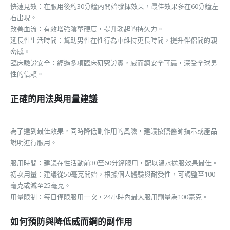
快速見效：在服用後約30分鐘內開始發揮效果，最佳效果多在60分鐘左
右出現。
改善血流：有效增強陰莖硬度，提升勃起的持久力。
延長性生活時間：幫助男性在性行為中維持更長時間，提升伴侶間的親
密感。
臨床驗證安全：經過多項臨床研究證實，威而鋼安全可靠，深受全球男
性的信賴。
正確的用法與用量建議
為了達到最佳效果，同時降低副作用的風險，建議按照醫師指示或產品
說明進行服用。
服用時間：建議在性活動前30至60分鐘服用，配以溫水送服效果最佳。
初次用量：建議從50毫克開始，根據個人體驗與耐受性，可調整至100
毫克或減至25毫克。
用量限制：每日僅限服用一次，24小時內最大服用劑量為100毫克。
如何預防與降低威而鋼的副作用