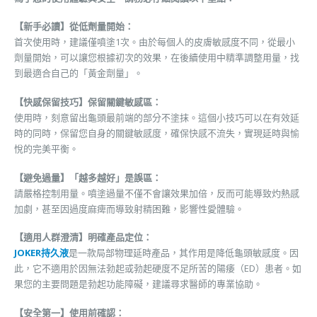
【新手必讀】從低劑量開始：
首次使用時，建議僅噴塗1次。由於每個人的皮膚敏感度不同，從最小
劑量開始，可以讓您根據初次的效果，在後續使用中精準調整用量，找
到最適合自己的「黃金劑量」。
【快感保留技巧】保留關鍵敏感區：
使用時，刻意留出龜頭最前端的部分不塗抹。這個小技巧可以在有效延
時的同時，保留您自身的關鍵敏感度，確保快感不流失，實現延時與愉
悅的完美平衡。
【避免過量】「越多越好」是誤區：
請嚴格控制用量。噴塗過量不僅不會讓效果加倍，反而可能導致灼熱感
加劇，甚至因過度麻痺而導致射精困難，影響性愛體驗。
【適用人群澄清】明確產品定位：
JOKER持久液
是一款局部物理延時產品，其作用是降低龜頭敏感度。因
此，它不適用於因無法勃起或勃起硬度不足所苦的陽痿（ED）患者。如
果您的主要問題是勃起功能障礙，建議尋求醫師的專業協助。
【安全第一】使用前確認：