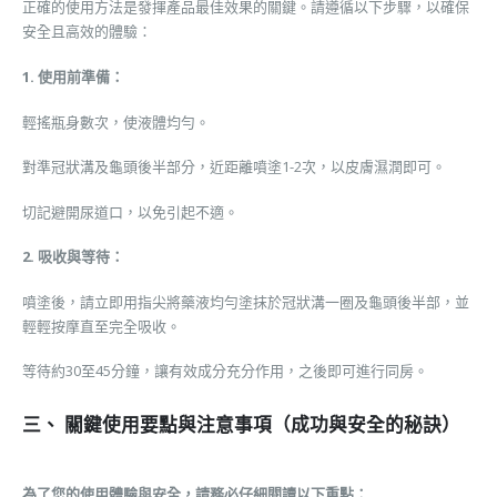
正確的使用方法是發揮產品最佳效果的關鍵。請遵循以下步驟，以確保
安全且高效的體驗：
1. 使用前準備：
輕搖瓶身數次，使液體均勻。
對準冠狀溝及龜頭後半部分，近距離噴塗1-2次，以皮膚濕潤即可。
切記避開尿道口，以免引起不適。
2. 吸收與等待：
噴塗後，請立即用指尖將藥液均勻塗抹於冠狀溝一圈及龜頭後半部，並
輕輕按摩直至完全吸收。
等待約30至45分鐘，讓有效成分充分作用，之後即可進行同房。
三、 關鍵使用要點與注意事項（成功與安全的秘訣）
為了您的使用體驗與安全，請務必仔細閱讀以下重點：