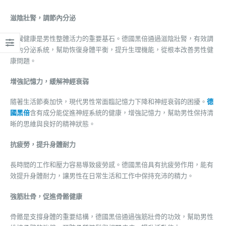
滋陰壯腎，調節內分泌
腎臟健康是男性整體活力的重要基石。德國黑倍通過滋陰壯腎，有效調
節內分泌系統，幫助恢復身體平衡，提升生理機能，從根本改善男性健
康問題。
增強記憶力，緩解神經衰弱
隨著生活節奏加快，現代男性常面臨記憶力下降和神經衰弱的困擾。
德
國黑倍
含有成分能促進神經系統的健康，增強記憶力，幫助男性保持清
晰的思維與良好的精神狀態。
抗疲勞，提升身體耐力
長時間的工作和壓力容易導致疲勞感。德國黑倍具有抗疲勞作用，能有
效提升身體耐力，讓男性在日常生活和工作中保持充沛的精力。
強筋壯骨，促進骨骼健康
骨骼是支撐身體的重要結構，德國黑倍通過強筋壯骨的功效，幫助男性