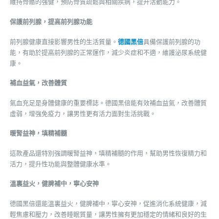
維持骨骼的強健，預防骨質疏鬆與相關疾病，提升活動能力。
保護前列腺，提高前列腺功能
前列腺健康直接影響男性的生活質量。
德國黑倍
具備保護前列腺的功
能，有助於提高前列腺的正常運作，減少炎症和不適，維護泌尿系統健
康。
補血益氣，改善體質
氣血充足是身體健康的重要標誌。德國黑倍能有效補血益氣，改善體質
虛弱，增強免疫力，讓男性更有活力面對生活挑戰。
暖腎益神，填精補髓
這款產品還特別強調暖腎益神，填精補髓的作用，幫助男性恢復精力和
活力，提升性功能與整體健康水準。
溫裏益火，健脾補中，寧心安神
德國黑倍還能溫裏益火，健脾補中，寧心安神，促進消化系統健康，減
輕焦慮和壓力，改善睡眠質量，讓男性擁有更加穩定的情緒和良好的生