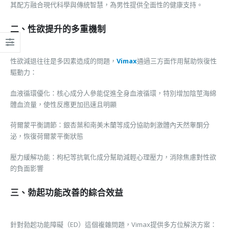
其配方融合現代科學與傳統智慧，為男性提供全面性的健康支持。
二、性欲提升的多重機制
性欲減退往往是多因素造成的問題，
Vimax
通過三方面作用幫助恢復性
驅動力：
血液循環優化：核心成分人參能促進全身血液循環，特別增加陰莖海綿
體血流量，使性反應更加迅速且明顯
荷爾蒙平衡調節：銀杏葉和南美木蘭等成分協助刺激體內天然睾酮分
泌，恢復荷爾蒙平衡狀態
壓力緩解功能：枸杞等抗氧化成分幫助減輕心理壓力，消除焦慮對性欲
的負面影響
三、勃起功能改善的綜合效益
針對勃起功能障礙（ED）這個複雜問題，Vimax提供多方位解決方案：