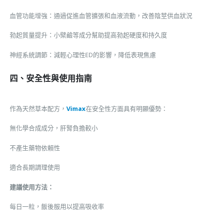
血管功能增強：通過促進血管擴張和血液流動，改善陰莖供血狀況
勃起質量提升：小檗鹼等成分幫助提高勃起硬度和持久度
神經系統調節：減輕心理性ED的影響，降低表現焦慮
四、安全性與使用指南
作為天然草本配方，
Vimax
在安全性方面具有明顯優勢：
無化學合成成分，肝腎負擔較小
不產生藥物依賴性
適合長期調理使用
建議使用方法：
每日一粒，飯後服用以提高吸收率