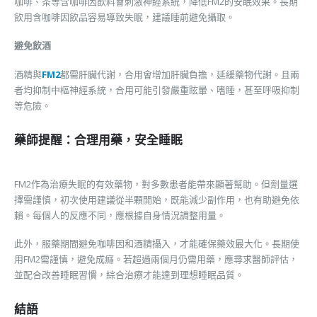
咖啡、茶等含咖啡因飲料會刺激神經系統，降低FM2的安眠效果。長期
飲用含咖啡因飲品容易導致失眠，建議睡前避免攝取。
避免飲酒
酒精與
FM2
都需肝臟代謝，合用會增加肝臟負擔，延緩藥物代謝。且兩
者均抑制中樞神經系統，合用可能引發嚴重眩暈、嗜睡，甚至呼吸抑制
等危險。
藥師提醒：合理用藥，安全睡眠
FM2作為治療失眠的有效藥物，對多數患者能帶來顯著幫助。但劑量選
擇需謹慎，初次使用建議從半顆開始，既能減少副作用，也有助避免依
賴。每個人的反應不同，應根據自身情況調整用量。
此外，服藥期間避免咖啡因和酒精攝入，才能確保藥效最大化。長期使
用FM2需謹慎，避免成癮。若超過兩個月仍需用藥，應尋求醫師評估，
並配合改善睡眠習慣，綜合治療才能達到理想睡眠品質。
結語