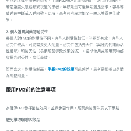
對於輕度或中度失眠患者，半顆FM2通常能維持約8至10小時的睡眠。
若是重度失眠或頻繁夜醒的患者，半顆劑量可能無法滿足需求，容易導
致睡眠中斷或入睡困難。此時，患者可考慮增加至一顆以獲得更佳效
果。
2. 個人體質與藥物耐受性
每個人對FM2的耐受性不同。有些人耐受性較低，半顆即有效；有些人
耐受性較高，可能需要更大劑量。耐受性包括先天性（與體內代謝酶活
性相關）和後天性（長期服藥導致效果減弱）。長期使用或濫用藥物都
會提高耐受性，降低藥效。
簡而言之，耐受性越高，
半顆FM2的效果
可能越差。患者需根據自身情
況調整劑量。
服用FM2前的注意事項
為確保FM2發揮最佳效果，並避免副作用，服藥前後應注意以下兩點：
避免攝取咖啡因飲品