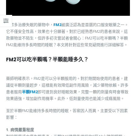
在眾多治療失眠的藥物中，
FM2
被廣泛認為是首選的口服安眠藥之一。
它不僅安全性高，效果也十分顯著。對於已經熟悉FM2的患者來說，這
款藥物並不陌生，但許多初次嘗試者會關心：FM2可以吃半顆嗎？半顆
FM2能維持多長時間的睡眠？本文將針對這些常見疑問進行詳細解答。
FM2可以吃半顆嗎？半顆能睡多久？
藥師明確表示，FM2是可以分半顆服用的。對於剛開始使用的患者，建
議從半顆劑量起步，這樣能有效降低副作用風險，減少藥物依賴。許多
患者服用
半顆FM2
即可達到良好睡眠效果，完整一顆的劑量有時會導致
效果過強，增加副作用機率。此外，低劑量使用也能減少成癮風險。
至於半顆FM2能維持多長時間的睡眠，答案因人而異，主要受以下因素
影響：
1. 病情嚴重程度