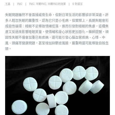
王晶
FM2
FM2
,
半顆FM2
,
半顆FM2的效果
0 則留言
失眠問題雖然不會直接威脅生命，但對日常生活的影響卻非常深遠。許
多人輕忽失眠的嚴重性，認為它只是小毛病，但實際上，長期失眠會形
成惡性循環：睡眠不足導致情緒低落，進而引發對睡眠的焦慮，這種焦
慮又反過來影響睡眠質量，使情緒和身心狀態更加惡化。藥師提醒，頑
固性失眠不僅會加重已有疾病，還可能引發心腦血管疾病、心悸、中
風、頭痛等健康問題，甚至增加抑鬱症風險，嚴重時還可能導致自殺念
頭。