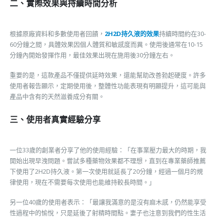
二、實際效果與持續時間分析
根據原廠資料和多數使用者回饋，
2H2D持久液的效果
持續時間約在30-
60分鐘之間，具體效果因個人體質和敏感度而異。使用後通常在10-15
分鐘內開始發揮作用，最佳效果出現在施用後30分鐘左右。
重要的是，這款產品不僅提供延時效果，還能幫助改善勃起硬度。許多
使用者報告顯示，定期使用後，整體性功能表現有明顯提升，這可能與
產品中含有的天然滋養成分有關。
三、使用者真實經驗分享
一位33歲的創業者分享了他的使用經驗：「在事業壓力最大的時期，我
開始出現早洩問題。嘗試多種藥物效果都不理想，直到在專業藥師推薦
下使用了2H2D持久液。第一次使用就延長了20分鐘，經過一個月的規
律使用，現在不需要每次使用也能維持較長時間。」
另一位40歲的使用者表示：「最讓我滿意的是沒有麻木感，仍然能享受
性過程中的愉悅，只是延後了射精時間點。妻子也注意到我們的性生活