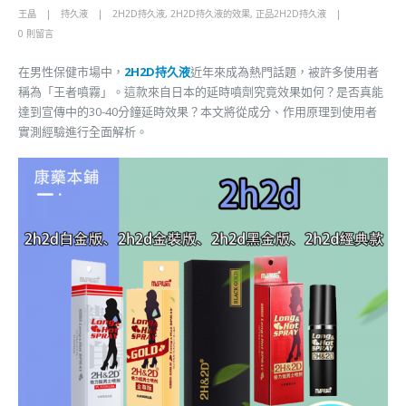
王晶
持久液
2H2D持久液
,
2H2D持久液的效果
,
正品2H2D持久液
0 則留言
在男性保健市場中，
2H2D持久液
近年來成為熱門話題，被許多使用者
稱為「王者噴霧」。這款來自日本的延時噴劑究竟效果如何？是否真能
達到宣傳中的30-40分鐘延時效果？本文將從成分、作用原理到使用者
實測經驗進行全面解析。