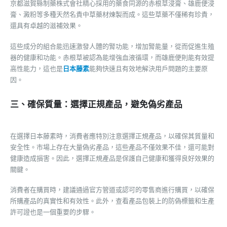
京都滋賀縣制藥株式會社精心採用的藥食同源的赤根草浸膏、雄鹿便浸
膏、澱粉等多種天然名貴中草藥材煉製而成。這些草藥不僅稀有珍貴，
還具有卓越的滋補效果。
這些成分的組合能迅速激發人體的腎功能，增加腎能量，從而促進生殖
器的健康和功能。赤根草被認為能增強血液循環，而雄鹿便則能有效提
高性能力，這也是
日本藤素
能夠快速且有效地解決用戶問題的主要原
因。
三、確保質量：選擇正規產品，避免偽劣產品
在選擇日本藤素時，消費者應特別注意選擇正規產品，以確保其質量和
安全性。市場上存在大量偽劣產品，這些產品不僅效果不佳，還可能對
健康造成損害。因此，選擇正規產品是保護自己健康和獲得良好效果的
關鍵。
消費者在購買時，建議通過官方管道或認可的零售商進行購買，以確保
所購產品的真實性和有效性。此外，查看產品包裝上的防偽標籤和生產
許可證也是一個重要的步驟。