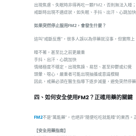
出現焦慮、失眠時非得再吃一顆FM2，否則無法入睡
戒斷時出現不適症狀，如失眠、手抖、出汗、心跳加快
如果突然停止服用FM2，會發生什麼？
這叫“戒斷反應”，很多人誤以為停藥就沒事，但實際
睡不著，甚至比之前更嚴重
手抖、出汗、心跳加快
情緒極度不穩定，出現焦躁、易怒、甚至抑鬱或幻覺
頭暈、噁心，嚴重者可能出現抽搐或意識模糊
因此，戒藥必須在醫生指導下逐步減量，避免突然停藥
四、如何安全使用FM2？正確用藥的關鍵
FM2
不是“萬能藥”，也絕非“隨便吃吃就能睡”的東西
【安全用藥指南】