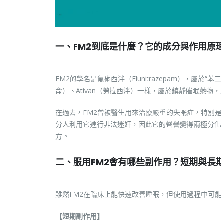
一、FM2到底是什麼？它的成分與作用原
FM2的學名是氟硝西泮（Flunitrazepam），屬於
侖）、Ativan（勞拉西泮）一樣，屬於鎮靜催眠藥
在過去，FM2曾被醫生用來治療嚴重的失眠症，特別
分人利用它進行非法迷奸，因此它的聲譽變得兩極分化
方。
二、服用FM2會有哪些副作用？短期與長
雖然FM2在臨床上能快速改善睡眠，但使用過程中可
【短期副作用】