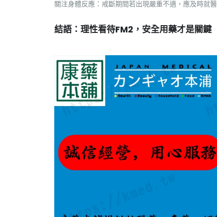
關注身體反應：戒斷期間若出現嚴重不適，應及時就醫
結語：理性看待FM2，安全用藥才是關鍵