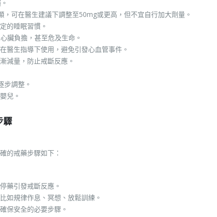
賴。
顯，可在醫生建議下調整至50mg或更高，但不宜自行加大劑量。
定的睡眠習慣。
加心臟負擔，甚至危及生命。
在醫生指導下使用，避免引發心血管事件。
漸減量，防止戒斷反應。
逐步調整。
嬰兒。
步驟
確的戒藥步驟如下：
停藥引發戒斷反應。
比如規律作息、冥想、放鬆訓練。
確保安全的必要步驟。