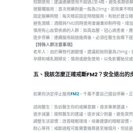
短期使用：建議連續使用不超過2至4周，避免長期依
按醫囑服用：首次用藥劑量一般為25mg，若效果不明
固定服藥時間：每天睡前固定時間服用，有助於建立穩
避免酒精：酒精與FM2同時使用會嚴重抑制呼吸、增
慎用有心血管疾病的人群：如高血壓、冠心病患者，應
逐步停藥：連續服用超過幾周後，必須在醫生指導下逐
【特殊人群注意事項】
老年人：由於藥物代謝變慢，建議起始劑量為25mg，
孕婦和哺乳期婦女：慎用或避免使用，以免影響胎兒或
五、我該怎麼正確戒斷FM2？安全退出的
如果你決定停止服用
FM2
，千萬不要自己擅自停藥。正
諮詢醫生：告訴醫生你的戒藥意願，尋求專業建議。
逐步減量：按照醫生的建議，逐步減少劑量，避免突然
調整生活習慣：改善睡眠環境，培養健康的睡眠習慣，
耐心等待：戒斷過程可能需要幾周甚至幾個月，但這是