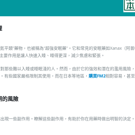
理
“苯二氮平類”藥物，也被稱為“超強安眠藥”。它和常見的安眠藥如Xanax（阿
物，主要作用是讓人快速入睡、睡得更深，減少焦慮和緊張。
是對那些難以入睡或睡眠淺的人。然而，由於它的強效和潛在的濫用風險
。有些國家嚴格限制其使用，而在日本等地區，
購買FM2
相對容易，甚至
期的風險
能出現一些副作用。瞭解這些副作用，有助於你在用藥時做出明智的決定