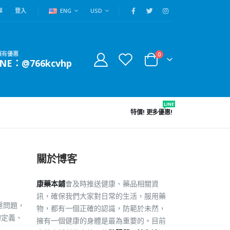
車
登入
ENG
USD
賴有優惠
0
INE：@766kcvhp
LINE
特價!
更多優惠!
關於博客
康藥本鋪
會及時推送健康、藥品相關資
訊，確保我們大家對日常的生活，服用藥
慮問題，
物，都有一個正確的認識，防範於未然，
的定義、
擁有一個健康的身體是最為重要的。目前