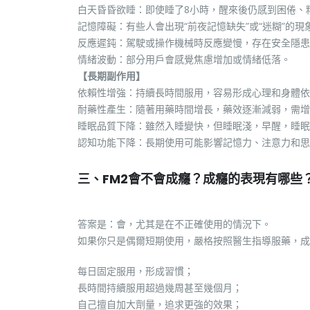
白天昏昏欲睡：即使睡了8小時，醒來後仍感到困倦、
記憶障礙：有些人會出現“前夜記憶缺失”或“迷糊”的
反應遲鈍：駕駛或操作機械時反應變慢，存在安全隱患
情緒波動：部分用戶會感覺焦慮增加或情緒低落。
【長期副作用】
依賴性增強：持續長時間服用，容易形成心理和身體依
耐藥性產生：隨著用藥時間增長，藥效逐漸減弱，需增
睡眠品質下降：雖然入睡變快，但睡眠淺，早醒，睡眠
認知功能下降：長期使用可能影響記憶力、注意力和思
三、FM2會不會成癮？成癮的表現有哪些
答案是：會，尤其是在不正確使用的情況下。
如果你只是偶爾短期使用，嚴格按照醫生指導服藥，成
每日固定服用，形成習慣；
長時間持續服用超過幾周甚至幾個月；
自己擅自加大劑量，追求更強的效果；