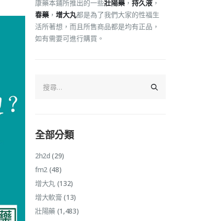
康藥本鋪所推出的一些
壯陽藥
，
持久液
，
春藥
，
增大丸
都是為了我們大家的性福生
活所著想，而且所售商品都是均有正品，
如有需要可進行購買。
全部分類
2h2d
(29)
fm2
(48)
增大丸
(132)
增大軟膏
(13)
壯陽藥
(1,483)