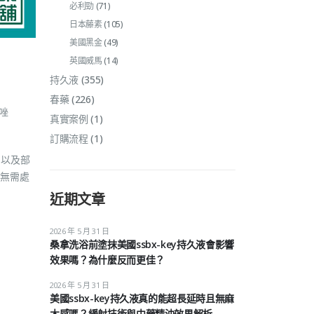
必利勁
(71)
日本藤素
(105)
美國黑金
(49)
英國威馬
(14)
持久液
(355)
春藥
(226)
普唑
真實案例
(1)
訂購流程
(1)
，以及部
無需處
近期文章
2026 年 5 月 31 日
桑拿洗浴前塗抹美國ssbx-key持久液會影響
效果嗎？為什麼反而更佳？
。
2026 年 5 月 31 日
美國ssbx-key持久液真的能超長延時且無麻
木感嗎？緩射技術與中藥精油效果解析