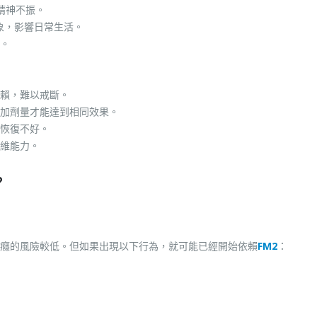
精神不振。
現象，影響日常生活。
。
賴，難以戒斷。
加劑量才能達到相同效果。
恢復不好。
維能力。
？
癮的風險較低。但如果出現以下行為，就可能已經開始依賴
FM2
：