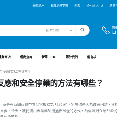
我的賬戶
關於康藥本鋪
新聞
My Wishlist
購物
加
所有分類
L
選購商店
超商查詢
新聞BLOG
關於我們
留言板
安全停藥的方法有哪些？
斷反應和安全停藥的方法有哪些？
，還是在新聞報導中看到它被稱為“迷姦藥”。無論你是因為睡眠困難、焦
常重要。今天，我們將由專業藥師用通俗易懂的方式，為你詳細介紹FM2
用這款藥物。