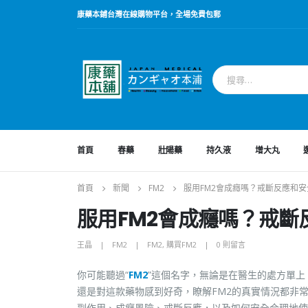
康藥本鋪台灣在線購物平台，全場免費包郵
首頁
春藥
壯陽藥
持久液
增大丸
首頁
新聞
FM2
服用FM2會成癮嗎？戒斷反應和
服用FM2會成癮嗎？戒
王晶
FM2
FM2
,
購買FM2
0 則留言
你可能聽過“
FM2
”這個名字，無論是在醫生的處方單上
還是對這款藥物感到好奇，瞭解FM2的真實情況都非
副作用、成癮風險、戒斷反應，以及如何安全合理地使