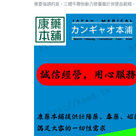
需要強調的是，三體牛鞭勃動力膠囊屬於保健品範疇，