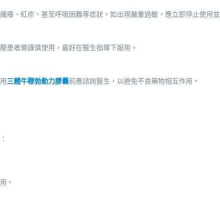
瘙癢、紅疹、甚至呼吸困難等症狀。如出現嚴重過敏，應立即停止使用並
壓患者需謹慎使用，最好在醫生指導下服用。
用
三體牛鞭勃動力膠囊
前應諮詢醫生，以避免不良藥物相互作用。
：
用。