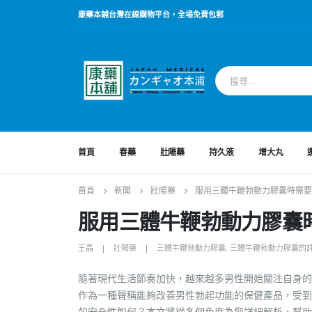
康藥本鋪台灣在線購物平台，全場免費包郵
首頁
春藥
壯陽藥
持久液
增大丸
首頁
新聞
壯陽藥
服用三體牛鞭勃動力膠囊時需要
服用三體牛鞭勃動力膠囊
王晶
壯陽藥
三體牛鞭勃動力膠囊
,
三體牛鞭勃動力膠囊的
隨著現代生活節奏加快，越來越多男性開始關注自身的
作為一種聲稱能夠改善男性勃起功能的保健產品，受到
的安全性如何？本文將從多個角度為您詳細解析，幫助