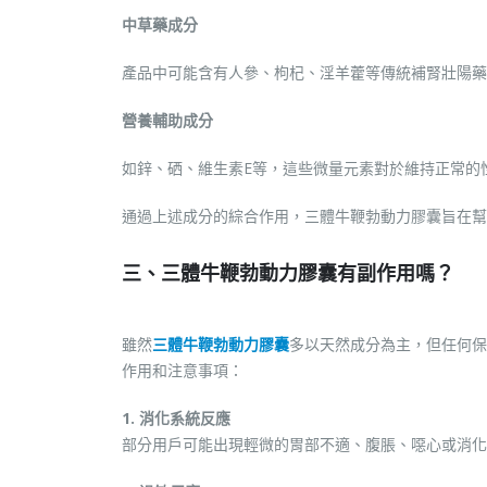
中草藥成分
產品中可能含有人參、枸杞、淫羊藿等傳統補腎壯陽藥
營養輔助成分
如鋅、硒、維生素E等，這些微量元素對於維持正常的
通過上述成分的綜合作用，三體牛鞭勃動力膠囊旨在幫
三、三體牛鞭勃動力膠囊有副作用嗎？
雖然
三體牛鞭勃動力膠囊
多以天然成分為主，但任何保
作用和注意事項：
1. 消化系統反應
部分用戶可能出現輕微的胃部不適、腹脹、噁心或消化