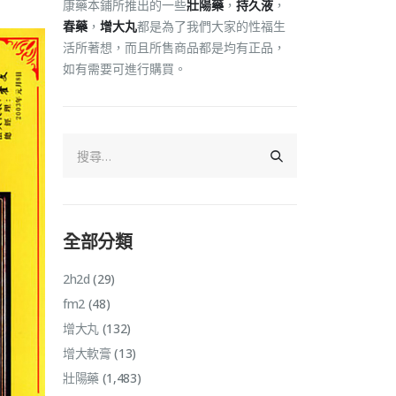
康藥本鋪所推出的一些
壯陽藥
，
持久液
，
春藥
，
增大丸
都是為了我們大家的性福生
活所著想，而且所售商品都是均有正品，
如有需要可進行購買。
全部分類
2h2d
(29)
fm2
(48)
增大丸
(132)
增大軟膏
(13)
壯陽藥
(1,483)