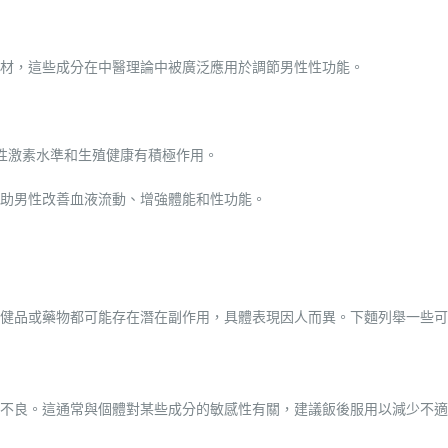
材，這些成分在中醫理論中被廣泛應用於調節男性性功能。
性激素水準和生殖健康有積極作用。
助男性改善血液流動、增強體能和性功能。
健品或藥物都可能存在潛在副作用，具體表現因人而異。下麵列舉一些可
不良。這通常與個體對某些成分的敏感性有關，建議飯後服用以減少不適