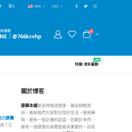
車
登入
ENG
USD
賴有優惠
0
INE：@766kcvhp
LINE
特價!
更多優惠!
關於博客
康藥本鋪
會及時推送健康、藥品相關資
訊，確保我們大家對日常的生活，服用藥
動力膠囊
物，都有一個正確的認識，防範於未然，
用？它
擁有一個健康的身體是最為重要的。目前