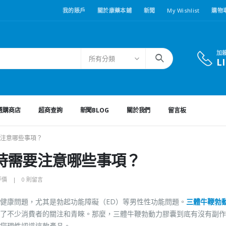
我的賬戶
關於康藥本鋪
新聞
My Wishlist
購物
加
所有分類
L
選購商店
超商查詢
新聞BLOG
關於我們
留言板
注意哪些事項？
時需要注意哪些事項？
評價
0 則留言
健康問題，尤其是勃起功能障礙（ED）等男性性功能問題。
三體牛鞭勃
了不少消費者的關注和青睞。那麼，三體牛鞭勃動力膠囊到底有沒有副作
您理性認識這款產品。