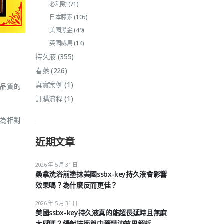
必利勁
(71)
日本藤素
(105)
美國黑金
(49)
英國威馬
(14)
持久液
(355)
春藥
(226)
真實案例
(1)
品質的
訂購流程
(1)
為相對
近期文章
2026 年 5 月 31 日
桑拿洗浴前塗抹美國ssbx-key持久液會影響
效果嗎？為什麼反而更佳？
2026 年 5 月 31 日
美國ssbx-key持久液真的能超長延時且無麻
木感嗎？緩射技術與中藥精油效果解析