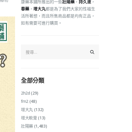
康藥本鋪所推出的一些
壯陽藥
，
持久液
，
春藥
，
增大丸
都是為了我們大家的性福生
活所著想，而且所售商品都是均有正品，
如有需要可進行購買。
全部分類
2h2d
(29)
fm2
(48)
增大丸
(132)
增大軟膏
(13)
壯陽藥
(1,483)