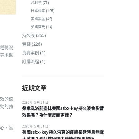
必利勁
(71)
日本藤素
(105)
美國黑金
(49)
英國威馬
(14)
持久液
(355)
春藥
(226)
種情況
真實案例
(1)
尋求幫
訂購流程
(1)
近期文章
效的植
2026 年 5 月 31 日
勁的勃
桑拿洗浴前塗抹美國ssbx-key持久液會影響
效果嗎？為什麼反而更佳？
2026 年 5 月 31 日
心，無
美國ssbx-key持久液真的能超長延時且無麻
木感嗎？緩射技術與中藥精油效果解析