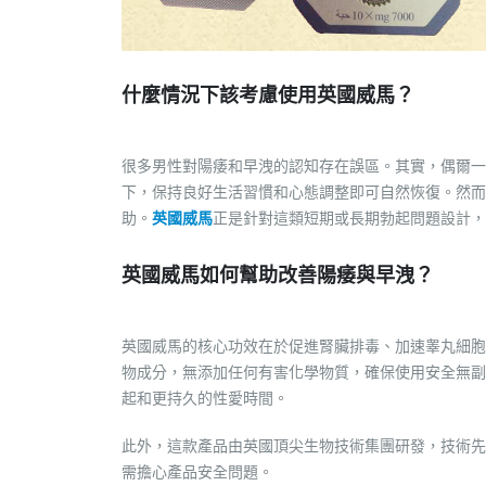
什麼情況下該考慮使用英國威馬？
很多男性對陽痿和早洩的認知存在誤區。其實，偶爾一
下，保持良好生活習慣和心態調整即可自然恢復。然而
助。
英國威馬
正是針對這類短期或長期勃起問題設計，
英國威馬如何幫助改善陽痿與早洩？
英國威馬的核心功效在於促進腎臟排毒、加速睾丸細胞
物成分，無添加任何有害化學物質，確保使用安全無副
起和更持久的性愛時間。
此外，這款產品由英國頂尖生物技術集團研發，技術先
需擔心產品安全問題。