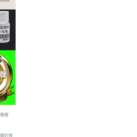
著療
盡的食