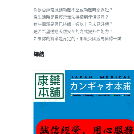
你是否經常感到勃起不堅或勃起時間過短？
性生活時是否經常無法持續到伴侶滿意？
這些問題是否已持續一週以上且未見好轉？
是否希望透過天然安全的方式提升性能力？
如果你的答案是肯定的，那麼英國威馬值得一試。
總結