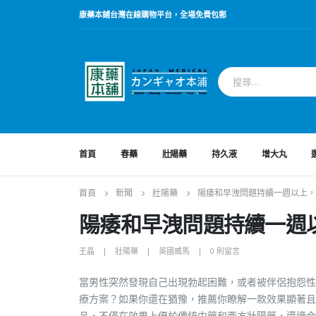
康藥本鋪台灣在線購物平台，全場免費包郵
首頁
春藥
壯陽藥
持久液
增大丸
首頁
新聞
壯陽藥
陽痿和早洩問題持續一週以上，
陽痿和早洩問題持續一週
王晶
壯陽藥
英國威馬
0 則留言
當男性突然發現自己出現勃起困難，或者被伴侶抱怨性
療方案？如果你還在猶豫，推薦你瞭解一款效果顯著
品，不僅在效果上優於傳統中藥和西方壯陽藥，還適合