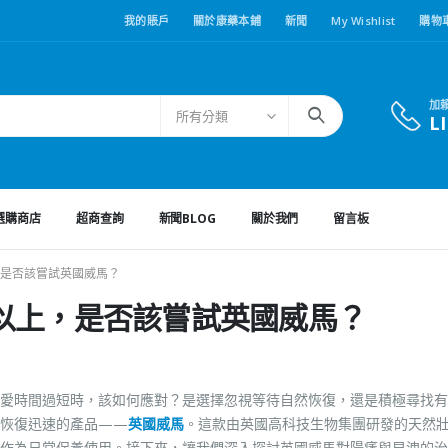
我的賬戶
關於康藥本鋪
新聞
My Wishlist
購物
加
所有分類
L
選購商店
超商查詢
新聞BLOG
關於我們
留言板
是否該嘗試英國威馬？
以上，是否該嘗試英國威馬？
愛時間過短時，該如何應對？是選擇忽視等待自然恢復，還是積極尋找有
且恢復迅速的產品——
英國威馬
。這款由英國高科技生物集團研發的天然
作為日常保養使用。接下來，讓我們深入探討英國威馬對陽痿與早洩的治