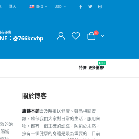
車
登入
ENG
USD
賴有優惠
0
INE：@766kcvhp
LINE
特價!
更多優惠!
關於博客
康藥本鋪
會及時推送健康、藥品相關資
訊，確保我們大家對日常的生活，服用藥
效的治
物，都有一個正確的認識，防範於未然，
壯陽補
擁有一個健康的身體是最為重要的。目前
療功