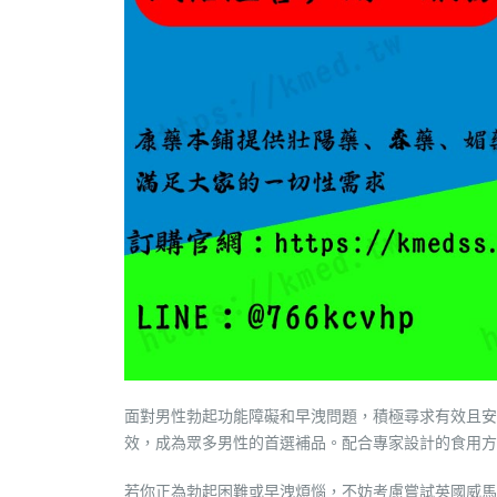
面對男性勃起功能障礙和早洩問題，積極尋求有效且安
效，成為眾多男性的首選補品。配合專家設計的食用方
若你正為勃起困難或早洩煩惱，不妨考慮嘗試英國威馬